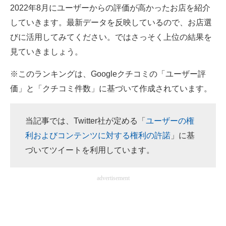
2022年8月にユーザーからの評価が高かったお店を紹介
ITの今と未来を見通す
していきます。最新データを反映しているので、お店選
びに活用してみてください。ではさっそく上位の結果を
スマホと通信の最新トレンド
見ていきましょう。
進化するPCとデバイスの未来
※このランキングは、Googleクチコミの「ユーザー評
好きが集まる 比べて選べる
価」と「クチコミ件数」に基づいて作成されています。
ビジネスと働き方のヒント
当記事では、Twitter社が定める「
ユーザーの権
AI活用のいまが分かる
利およびコンテンツに対する権利の許諾
」に基
づいてツイートを利用しています。
企業ITのトレンドを詳説
経営リーダーのコミュニティ
advertisement
マーケ×ITの今がよく分かる
ITエンジニア向け専門サイト