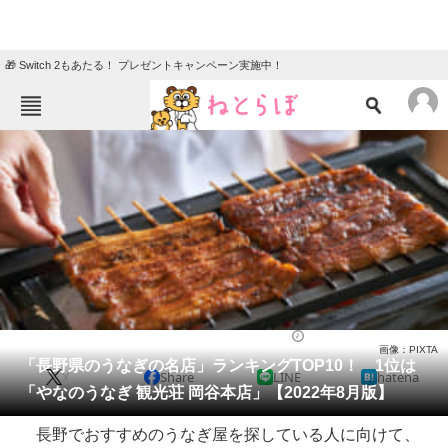
🎁 Switch 2もあたる！ プレゼントキャンペーン実施中！
ねとらぼメニュー
TOP
ニュース
エンタメ
クイズ
グルメ
地域
住まい
教育・育児
動物
リサーチ
うなぎ
2022/08/06 12:00（公開）
画像：PIXTA
会員記事
「長野県のうなぎの名店」ランキングTOP10！ 1位は
X
Share
LINE
hatena
「やなのうなぎ 観光荘 岡谷本店」【2022年8月版】
メディア
長野でおすすめのうなぎ屋を探している人に向けて、
注目記事を集めた総合ページ