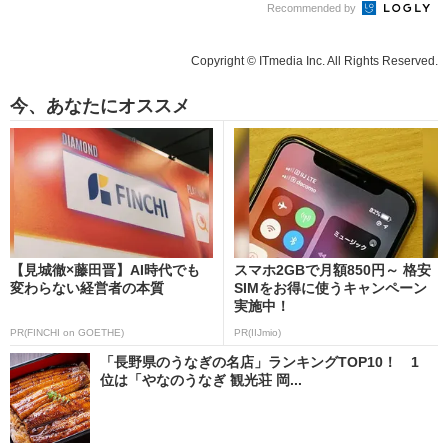
Recommended by
Copyright © ITmedia Inc. All Rights Reserved.
今、あなたにオススメ
【見城徹×藤田晋】AI時代でも
スマホ2GBで月額850円～ 格安
変わらない経営者の本質
SIMをお得に使うキャンペーン
実施中！
PR(FINCHI on GOETHE)
PR(IIJmio)
「長野県のうなぎの名店」ランキングTOP10！ 1
位は「やなのうなぎ 観光荘 岡...