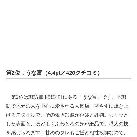
企業向けIT製品の総合サイト
IT製品の技術・比較・事例
製造業のIT導入・活用を支援
モノづくり技術者専門サイト
エレクトロニクス専門サイト
第2位：うな富（4.4pt／420クチコミ）
電子設計の基本と応用
エネルギーの専門メディア
第2位は諏訪郡下諏訪町にある「うな富」です。下諏
建設×テクノロジーの最前線
訪で地元の人を中心に愛される人気店。蒸さずに焼き上
ちょっと気になるネットの話題
げるスタイルで、その焼き加減が絶妙と評判。カリッと
した表面と、ほどよくふわとろの身が絶品で、職人の技
を感じられます。甘めのタレもご飯と相性抜群なので、