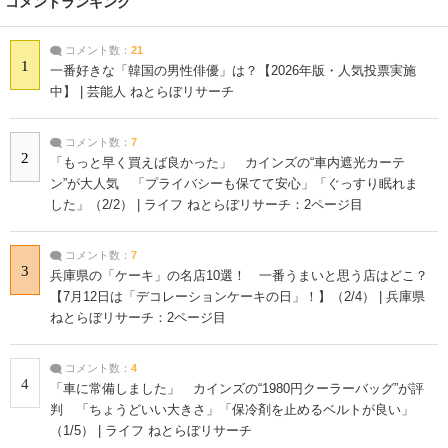
コメントランキング
コメント数：
21
1
一番好きな「韓国の男性俳優」は？【2026年版・人気投票実施
中】 | 芸能人 ねとらぼリサーチ
コメント数：
7
2
「もっと早く買えば良かった」 カインズの“車内遮光カーテ
ン”が大人気 「プライバシーも保てて安心」「ぐっすり眠れま
した」（2/2） | ライフ ねとらぼリサーチ：2ページ目
コメント数：
7
3
兵庫県の「ケーキ」の名店10選！ 一番うまいと思う店はどこ？
【7月12日は「デコレーションケーキの日」！】（2/4） | 兵庫県
ねとらぼリサーチ：2ページ目
コメント数：
4
4
「車に常備しました」 カインズの“1980円クーラーバッグ”が評
判 「ちょうどいい大きさ」「保冷剤を止めるベルトが良い」
（1/5） | ライフ ねとらぼリサーチ