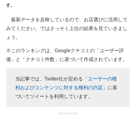
す。
ITの今と未来を見通す
最新データを反映しているので、お店選びに活用して
スマホと通信の最新トレンド
みてください。ではさっそく上位の結果を見ていきまし
ょう。
進化するPCとデバイスの未来
※このランキングは、Googleクチコミの「ユーザー評
好きが集まる 比べて選べる
価」と「クチコミ件数」に基づいて作成されています。
ビジネスと働き方のヒント
AI活用のいまが分かる
当記事では、Twitter社が定める「
ユーザーの権
利およびコンテンツに対する権利の許諾
」に基
企業ITのトレンドを詳説
づいてツイートを利用しています。
経営リーダーのコミュニティ
advertisement
マーケ×ITの今がよく分かる
ITエンジニア向け専門サイト