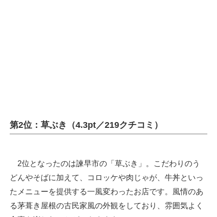
企業向けIT製品の総合サイト
IT製品の技術・比較・事例
製造業のIT導入・活用を支援
モノづくり技術者専門サイト
エレクトロニクス専門サイト
電子設計の基本と応用
第2位：草ぶき（4.3pt／219クチコミ）
エネルギーの専門メディア
建設×テクノロジーの最前線
2位となったのは諫早市の「草ぶき」。こだわりのう
どんやそばに加えて、コロッケや肉じゃが、牛丼といっ
ちょっと気になるネットの話題
たメニューを提供する一風変わったお店です。風情のあ
る茅葺き屋根の古民家風の外観をしており、雰囲気よく