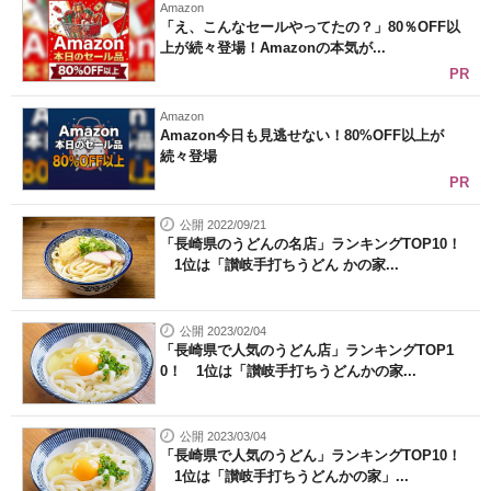
Amazon
「え、こんなセールやってたの？」80％OFF以
上が続々登場！Amazonの本気が...
PR
Amazon
Amazon今日も見逃せない！80%OFF以上が
続々登場
PR
公開 2022/09/21
「長崎県のうどんの名店」ランキングTOP10！
1位は「讃岐手打ちうどん かの家...
公開 2023/02/04
「長崎県で人気のうどん店」ランキングTOP1
0！ 1位は「讃岐手打ちうどんかの家...
公開 2023/03/04
「長崎県で人気のうどん」ランキングTOP10！
1位は「讃岐手打ちうどんかの家」...