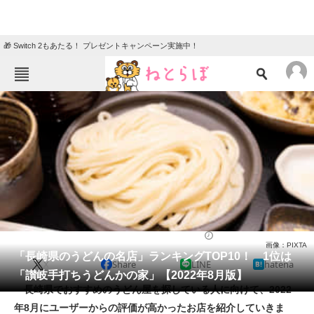
🎁 Switch 2もあたる！ プレゼントキャンペーン実施中！
ねとらぼメニュー
TOP
ニュース
エンタメ
クイズ
グルメ
地域
住まい
教育・育児
動物
リサーチ
グルメ
2022/08/21 11:50（公開）
画像：PIXTA
会員記事
「長崎県のうどんの名店」ランキングTOP10！ 1位は
X
Share
LINE
hatena
「讃岐手打ちうどんかの家」【2022年8月版】
メディア
長崎県でおすすめのうどん屋を探している人に向けて、2022
年8月にユーザーからの評価が高かったお店を紹介していきま
注目記事を集めた総合ページ