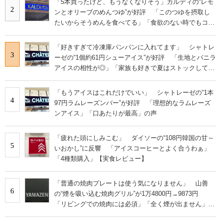
「5本買ったけど、もうなくなりそう」カルディの“レモ
2
ンとオリーブのめんつゆ”が好評 「このつゆを摂取し
たいからそうめんを食べてる」「食欲のない時でもコレ
で食べられる」
「好きすぎて冷凍庫パンパンに入れてます」 シャトレ
3
ーゼの“1個約61円シューアイス”が好評 「生地とバニラ
アイスの相性が◎」「家族も好きで夏はストックして
る」
「もうアイスはこれだけでいい」 シャトレーゼの“1本
4
97円ラムレーズンバー”が好評 「理想的なラムレーズ
ンアイス」「口あたりが最高」の声
「疲れた頭にしみこむ」 ダイソーの“108円韓国の甘～
5
いおかし”に反響 「アイスコーヒーとよく合うわぁ」
「4種類購入」【実食レビュー】
「普通の焼肉プレートは使う気になりません」 山善
6
の“煙を吸い込む焼肉グリル”が1万4800円→9873円
「リビングでの焼肉には必須」「全く煙が出ません」と
絶賛