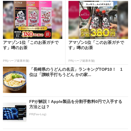
アマゾン1位「このお茶ガチで
アマゾン1位「このお茶ガチで
す」噂のお茶
す」噂のお茶
PR(ハーブ健康本舗)
PR(ハーブ健康本舗)
「長崎県のうどんの名店」ランキングTOP10！ 1
位は「讃岐手打ちうどん かの家...
FPが解説！Apple製品を分割手数料0円で入手する
方法とは？
PR(Fav-Log)