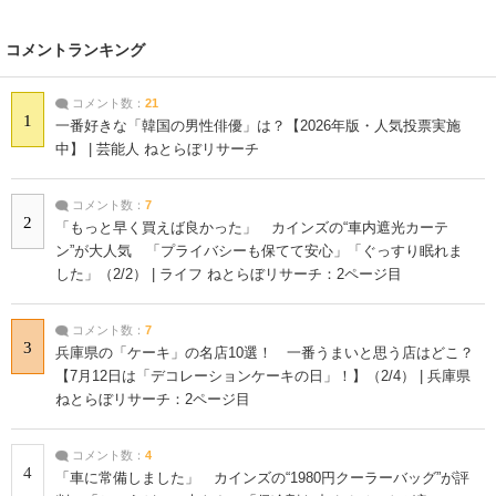
コメントランキング
コメント数：
21
1
一番好きな「韓国の男性俳優」は？【2026年版・人気投票実施
中】 | 芸能人 ねとらぼリサーチ
コメント数：
7
2
「もっと早く買えば良かった」 カインズの“車内遮光カーテ
ン”が大人気 「プライバシーも保てて安心」「ぐっすり眠れま
した」（2/2） | ライフ ねとらぼリサーチ：2ページ目
コメント数：
7
3
兵庫県の「ケーキ」の名店10選！ 一番うまいと思う店はどこ？
【7月12日は「デコレーションケーキの日」！】（2/4） | 兵庫県
ねとらぼリサーチ：2ページ目
コメント数：
4
4
「車に常備しました」 カインズの“1980円クーラーバッグ”が評