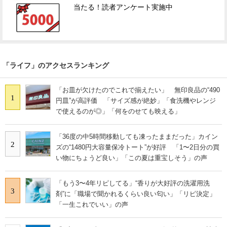
当たる！読者アンケート実施中
「ライフ」のアクセスランキング
「お皿が欠けたのでこれで揃えたい」 無印良品の“490
1
円皿”が高評価 「サイズ感が絶妙」「食洗機やレンジ
で使えるのが◎」「何をのせても映える」
「36度の中5時間移動しても凍ったままだった」カイン
2
ズの“1480円大容量保冷トート”が好評 「1〜2日分の買
い物にちょうど良い」「この夏は重宝しそう」の声
「もう3〜4年リピしてる」“香りが大好評の洗濯用洗
3
剤”に「職場で聞かれるくらい良い匂い」「リピ決定」
「一生これでいい」の声