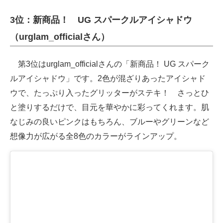
企業向けIT製品の総合サイト
3位：新商品！ UG スパークルアイシャドウ
IT製品の技術・比較・事例
（urglam_officialさん）
製造業のIT導入・活用を支援
第3位はurglam_officialさんの「新商品！ UG スパーク
モノづくり技術者専門サイト
ルアイシャドウ」です。2色が混ざりあったアイシャド
ウで、たっぷり入ったグリッターがステキ！ さっとひ
エレクトロニクス専門サイト
と塗りするだけで、目元を華やかに彩ってくれます。肌
電子設計の基本と応用
なじみの良いピンクはもちろん、ブルーやグリーンなど
想像力が広がる全8色のカラーがラインアップ。
エネルギーの専門メディア
建設×テクノロジーの最前線
ちょっと気になるネットの話題