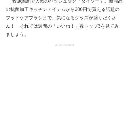
Instagramで人気のハッシュタグ「ダイソー」。新商品
の抗菌加工キッチンアイテムから300円で買える話題の
ITの今と未来を見通す
フットケアブラシまで、気になるグッズが盛りだくさ
スマホと通信の最新トレンド
ん！ それでは週間の「いいね！」数トップ3を見てみ
ましょう。
進化するPCとデバイスの未来
advertisement
好きが集まる 比べて選べる
ビジネスと働き方のヒント
AI活用のいまが分かる
企業ITのトレンドを詳説
経営リーダーのコミュニティ
マーケ×ITの今がよく分かる
ITエンジニア向け専門サイト