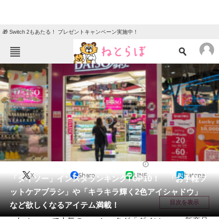
🎁 Switch 2もあたる！ プレゼントキャンペーン実施中！
ねとらぼメニュー
TOP
ニュース
エンタメ
クイズ
グルメ
地域
住まい
教育・育児
動物
リサーチ
ライフ
2020/12/23 21:05（公開）
X
Share
LINE
hatena
会員記事
「ダイソー」インスタランキングTOP10！ 「お手軽フ
ットケアブラシ」や「キラキラ輝く2色アイシャドウ」
メディア
目次を表示
など欲しくなるアイテム満載！
注目記事を集めた総合ページ