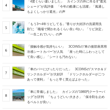
「4度くらい違いました」 カインズの外に吊るす“遮光
4
シェード”が高評価 「今年の酷暑にも活躍」「風通し
もよくしっかり遮光」の声
「もう3〜4年リピしてる」“香りが大好評の洗濯用洗
5
剤”に「職場で聞かれるくらい良い匂い」「リピ決定」
「一生これでいい」の声
「接触冷感が気持ちいい」 3COINSの“車の後部座席用
6
冷感シートカバー”が人気 「座った時にふわっとして
て良い感じ」「シートも汚れない」
「車のバーにぴったりだった」 3COINSの“スマホ＆ド
7
リンクホルダー”が大好評 「ドリンクホルダーが二つ
あって便利」「もっと早く買えばよかった」
「車に常備しました」 カインズの“1980円クーラーバ
8
ッグ”が評判 「ちょうどいい大きさ」「保冷剤を止め
るベルトが良い」