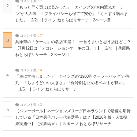
コメント数：
7
2
「もっと早く買えば良かった」 カインズの“車内遮光カーテ
ン”が大人気 「プライバシーも保てて安心」「ぐっすり眠れま
した」（2/2） | ライフ ねとらぼリサーチ：2ページ目
コメント数：
7
3
兵庫県の「ケーキ」の名店10選！ 一番うまいと思う店はどこ？
【7月12日は「デコレーションケーキの日」！】（2/4） | 兵庫県
ねとらぼリサーチ：2ページ目
コメント数：
4
4
「車に常備しました」 カインズの“1980円クーラーバッグ”が評
判 「ちょうどいい大きさ」「保冷剤を止めるベルトが良い」
（1/5） | ライフ ねとらぼリサーチ
コメント数：
3
5
【バレーボール】ネーションズリーグ日本ラウンドで活躍を期待
している「日本男子バレー代表選手」は？【2026年版・人気投
票実施中】（投票結果） | スポーツ ねとらぼリサーチ