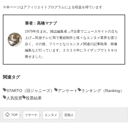
※本ページはアフィリエイトプログラムによる収益を得ています
筆者：高橋マナブ
1979年生まれ。雑誌編集者→IT企業でニュースサイトの立ち
上げ→民放テレビ局で番組制作と様々なエンタメ業界を渡り
歩く。その後、フリーとなりエンタメ関連の記事執筆、映像
編集など行っています。２０２０年にライザップで１５キロ
痩せました。
関連タグ
STARTO（旧ジャニーズ）
アンケート
ランキング（Ranking）
人気投票
投票結果
TOP
リサーチ
エンタメ
芸能人
>
>
>