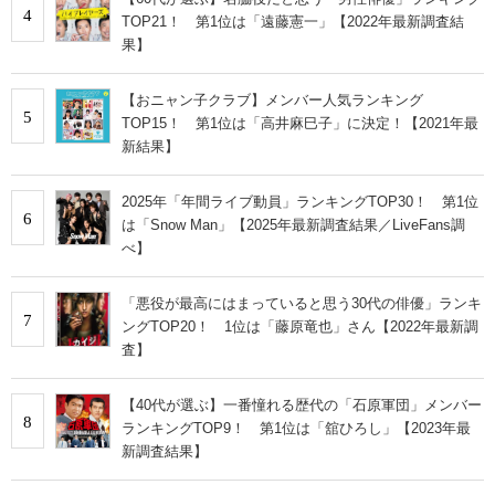
4
TOP21！ 第1位は「遠藤憲一」【2022年最新調査結
果】
【おニャン子クラブ】メンバー人気ランキング
5
TOP15！ 第1位は「高井麻巳子」に決定！【2021年最
新結果】
2025年「年間ライブ動員」ランキングTOP30！ 第1位
6
は「Snow Man」【2025年最新調査結果／LiveFans調
べ】
「悪役が最高にはまっていると思う30代の俳優」ランキ
7
ングTOP20！ 1位は「藤原竜也」さん【2022年最新調
査】
【40代が選ぶ】一番憧れる歴代の「石原軍団」メンバー
8
ランキングTOP9！ 第1位は「舘ひろし」【2023年最
新調査結果】