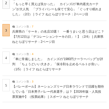
2
「もっと早く買えば良かった」 カインズの“車内遮光カーテ
ン”が大人気 「プライバシーも保てて安心」「ぐっすり眠れま
した」（2/2） | ライフ ねとらぼリサーチ：2ページ目
コメント数：
7
3
兵庫県の「ケーキ」の名店10選！ 一番うまいと思う店はどこ？
【7月12日は「デコレーションケーキの日」！】（2/4） | 兵庫県
ねとらぼリサーチ：2ページ目
コメント数：
4
4
「車に常備しました」 カインズの“1980円クーラーバッグ”が評
判 「ちょうどいい大きさ」「保冷剤を止めるベルトが良い」
（1/5） | ライフ ねとらぼリサーチ
コメント数：
3
5
【バレーボール】ネーションズリーグ日本ラウンドで活躍を期待
している「日本男子バレー代表選手」は？【2026年版・人気投
票実施中】（投票結果） | スポーツ ねとらぼリサーチ