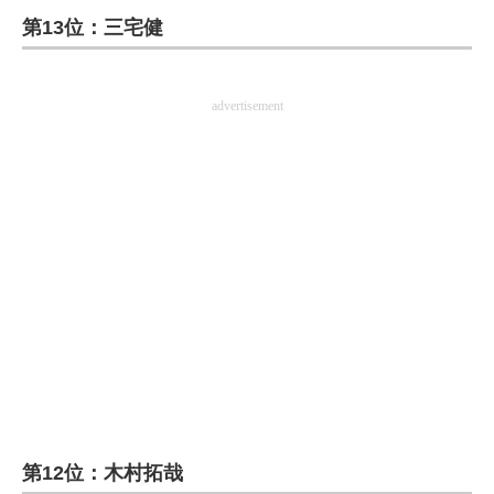
第13位：三宅健
ITの今と未来を見通す
スマホと通信の最新トレンド
advertisement
進化するPCとデバイスの未来
好きが集まる 比べて選べる
ビジネスと働き方のヒント
AI活用のいまが分かる
企業ITのトレンドを詳説
経営リーダーのコミュニティ
マーケ×ITの今がよく分かる
第12位：木村拓哉
ITエンジニア向け専門サイト