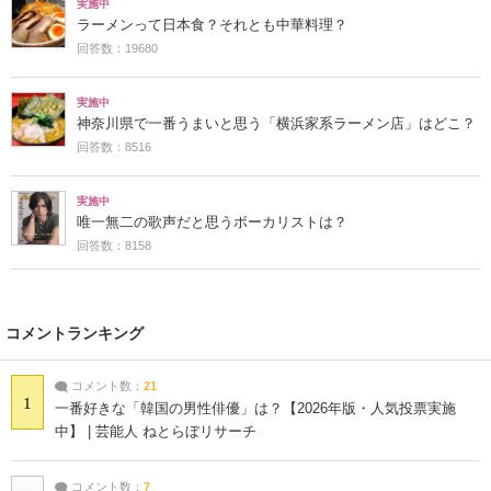
実施中
ラーメンって日本食？それとも中華料理？
回答数：19680
実施中
神奈川県で一番うまいと思う「横浜家系ラーメン店」はどこ？
回答数：8516
実施中
唯一無二の歌声だと思うボーカリストは？
回答数：8158
コメントランキング
コメント数：
21
1
一番好きな「韓国の男性俳優」は？【2026年版・人気投票実施
中】 | 芸能人 ねとらぼリサーチ
コメント数：
7