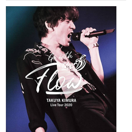
企業向けIT製品の総合サイト
IT製品の技術・比較・事例
製造業のIT導入・活用を支援
モノづくり技術者専門サイト
エレクトロニクス専門サイト
電子設計の基本と応用
エネルギーの専門メディア
建設×テクノロジーの最前線
ちょっと気になるネットの話題