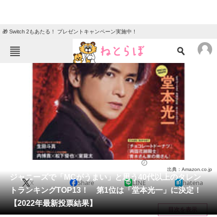
🎁 Switch 2もあたる！ プレゼントキャンペーン実施中！
ねとらぼメニュー
TOP
ニュース
エンタメ
クイズ
グルメ
地域
住まい
教育・育児
動物
リサーチ
芸能人
2022/08/23 20:50（公開）
出典：Amazon.co.jp
会員記事
ジャニーズで「MCがうまい」と思う40代以上のタレン
X
Share
LINE
hatena
トランキングTOP13！ 第1位は「堂本光一」に決定！
メディア
【2022年最新投票結果】
目次を表示
注目記事を集めた総合ページ