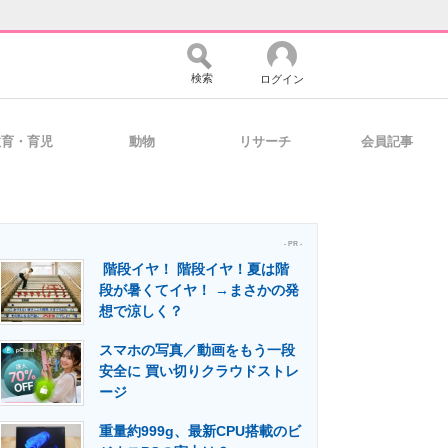
検索
ログイン
教育・育児
動物
リサーチ
会員記事
バイスの未来
好きが集まる 比べて選べる
- PR -
階段イヤ！ 階段イヤ！夏は階
コミュニティ
マーケ×ITの今がよく分かる
段が暑くてイヤ！ →まさかの発
想で涼しく？
スマホの写真／動画をもう一段
・活用を支援
安全に 買い切りクラウドストレ
ージ
重量約999g、最新CPU搭載のビ