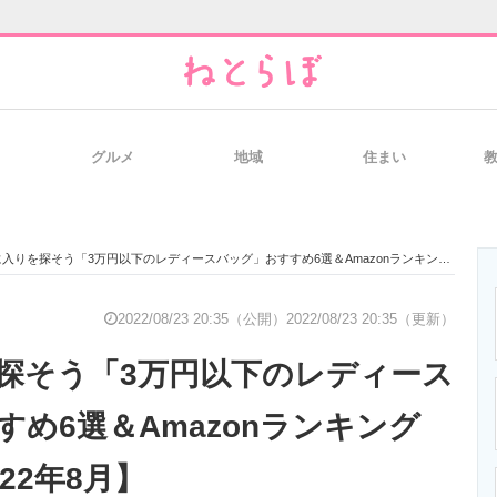
グルメ
地域
住まい
と未来を見通す
スマホと通信の最新トレンド
進化するPCとデ
りを探そう「3万円以下のレディースバッグ」おすすめ6選＆AmazonランキングTOP10！【2022年8月】
のいまが分かる
企業ITのトレンドを詳説
経営リーダーの
2022/08/23 20:35（公開）
2022/08/23 20:35（更新）
探そう「3万円以下のレディース
T製品の総合サイト
IT製品の技術・比較・事例
製造業のIT導入
め6選＆Amazonランキング
022年8月】