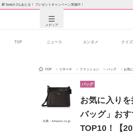
🎁 Switch 2もあたる！ プレゼントキャンペーン実施中！
メディア
TOP
ニュース
エンタメ
クイズ
注目記事を集めた総合ページ
ITの今
TOP
>
リサーチ
>
ファッション
>
バッグ
>
お気に入
ビジネスと働き方のヒント
AI活用
バッグ
お気に入りを
ITエンジニア向け専門サイト
企業向けI
バッグ」おすす
出典：Amazon.co.jp
TOP10！【2