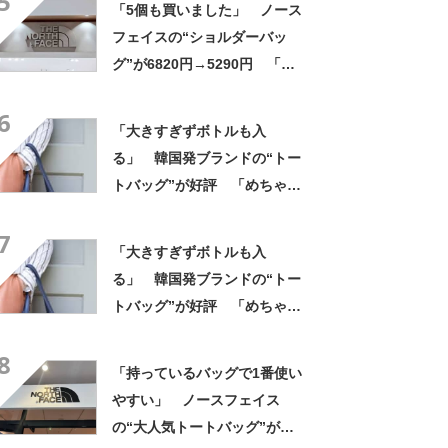
5
「5個も買いました」 ノース
帰りやすそう」の声
フェイスの“ショルダーバッ
グ”が6820円→5290円 「長
財布も入る」「収納力◎」
6
「お出かけにはこれ一択」
「大きすぎずボトルも入
る」 韓国発ブランドの“トー
トバッグ”が好評 「めちゃく
ちゃかわいい」「高級感もあ
7
る」
「大きすぎずボトルも入
る」 韓国発ブランドの“トー
トバッグ”が好評 「めちゃく
ちゃかわいい」「高級感もあ
8
る」
「持っているバッグで1番使い
やすい」 ノースフェイス
の“大人気トートバッグ”が