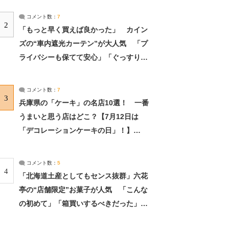
コメント数：
7
2
「もっと早く買えば良かった」 カイン
ズの“車内遮光カーテン”が大人気 「プ
ライバシーも保てて安心」「ぐっすり眠
れました」（2/2） | ライフ ねとらぼリ
サーチ：2ページ目
コメント数：
7
3
兵庫県の「ケーキ」の名店10選！ 一番
うまいと思う店はどこ？【7月12日は
「デコレーションケーキの日」！】
（2/4） | 兵庫県 ねとらぼリサーチ：2ペ
ージ目
コメント数：
5
4
「北海道土産としてもセンス抜群」六花
亭の“店舗限定”お菓子が人気 「こんな
の初めて」「箱買いするべきだった」
（1/2） | 北海道 ねとらぼリサーチ