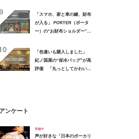
9460円→7004円 「軽くて大
9
容量」「オンもオフも使え
「スマホ、家と車の鍵、財布
る」「3つ目です」
が入る」 PORTER（ポータ
ー）の“お財布ショルダー”が
好評！ 「もうこれ以外使えな
10
い」「悩んでないでさっさと
「色違いも購入しました」
買えばよかった」の声
紀ノ国屋の“保冷バッグ”が高
評価 「丸っとしてかわいい
と職場の人から好評」「折り
たたみ傘やペットボトルも
楽々入る」
アンケート
実施中
声が好きな「日本のボーカリ