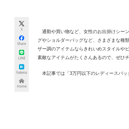
モノづくり技術者専門サイト
エレクトロ
X
通勤や買い物など、女性のお出掛けシーン
ちょっと気になるネットの話題
グやショルダーバッグなど、さまざまな種
Share
ザー調のアイテムならきれいめスタイルやビ
素敵なアイテムがたくさんあるので、ぜひ
LINE
hatena
本記事では「3万円以下のレディースバッ
Home