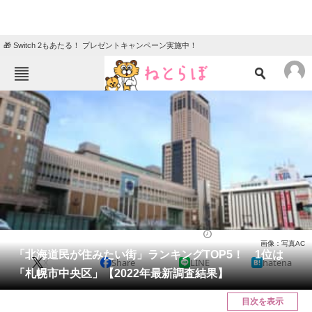
🎁 Switch 2もあたる！ プレゼントキャンペーン実施中！
ねとらぼメニュー
TOP
ニュース
エンタメ
クイズ
グルメ
地域
住まい
教育・育児
動物
リサーチ
ライフ
2022/09/24 10:00（公開）
画像：写真AC
会員記事
「北海道民が住みたい街」ランキングTOP5！ 1位は
X
Share
LINE
hatena
「札幌市中央区」【2022年最新調査結果】
メディア
目次を表示
注目記事を集めた総合ページ