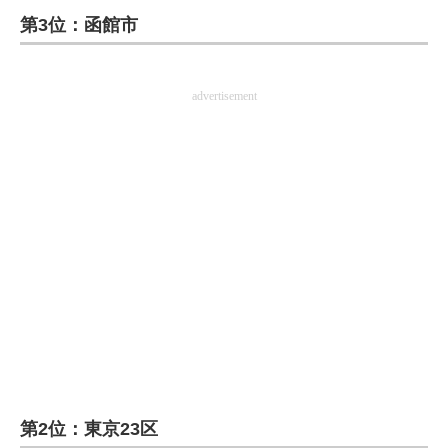
第3位：函館市
ITの今と未来を見通す
スマホと通信の最新トレンド
advertisement
進化するPCとデバイスの未来
好きが集まる 比べて選べる
ビジネスと働き方のヒント
AI活用のいまが分かる
企業ITのトレンドを詳説
経営リーダーのコミュニティ
マーケ×ITの今がよく分かる
第2位：東京23区
ITエンジニア向け専門サイト