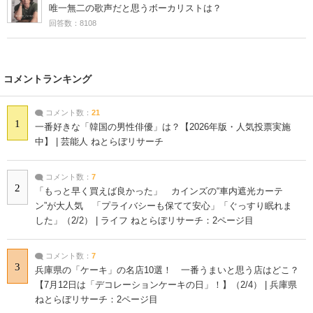
唯一無二の歌声だと思うボーカリストは？
回答数：8108
コメントランキング
コメント数：
21
1
一番好きな「韓国の男性俳優」は？【2026年版・人気投票実施
中】 | 芸能人 ねとらぼリサーチ
コメント数：
7
2
「もっと早く買えば良かった」 カインズの“車内遮光カーテ
ン”が大人気 「プライバシーも保てて安心」「ぐっすり眠れま
した」（2/2） | ライフ ねとらぼリサーチ：2ページ目
コメント数：
7
3
兵庫県の「ケーキ」の名店10選！ 一番うまいと思う店はどこ？
【7月12日は「デコレーションケーキの日」！】（2/4） | 兵庫県
ねとらぼリサーチ：2ページ目