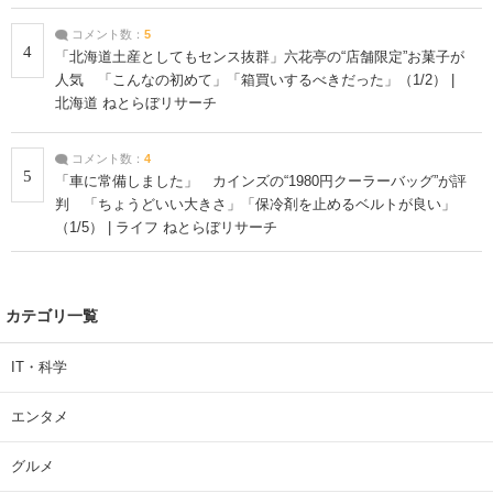
コメント数：
5
4
「北海道土産としてもセンス抜群」六花亭の“店舗限定”お菓子が
人気 「こんなの初めて」「箱買いするべきだった」（1/2） |
北海道 ねとらぼリサーチ
コメント数：
4
5
「車に常備しました」 カインズの“1980円クーラーバッグ”が評
判 「ちょうどいい大きさ」「保冷剤を止めるベルトが良い」
（1/5） | ライフ ねとらぼリサーチ
カテゴリ一覧
IT・科学
エンタメ
グルメ