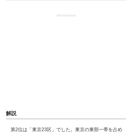
企業向けIT製品の総合サイト
advertisement
IT製品の技術・比較・事例
製造業のIT導入・活用を支援
モノづくり技術者専門サイト
エレクトロニクス専門サイト
電子設計の基本と応用
エネルギーの専門メディア
建設×テクノロジーの最前線
ちょっと気になるネットの話題
解説
第2位は「東京23区」でした。東京の東部一帯を占め