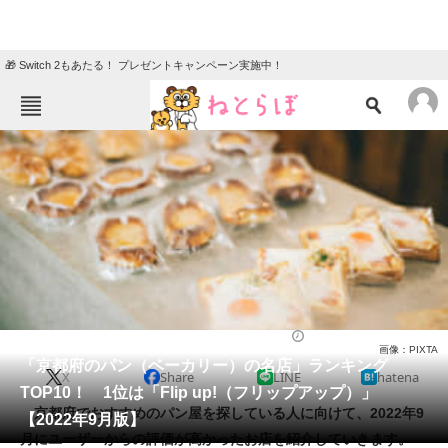
🎁 Switch 2もあたる！ プレゼントキャンペーン実施中！
ねとらぼメニュー
TOP
ニュース
エンタメ
クイズ
グルメ
地域
住まい
教育・育児
動物
リサーチ
パン（ベーカリー）
2022/09/17 11:30（公開）
画像：PIXTA
会員記事
「京都府のパン（ベーカリー）の名店」ランキング
X
Share
LINE
hatena
TOP10！ 1位は「Flip up!（フリップアップ）」
メディア
京都府でおすすめのパン屋を探している人に向けて、2022年9
【2022年9月版】
月にユーザーからの評価が高かったお店を紹介していきます。
注目記事を集めた総合ページ