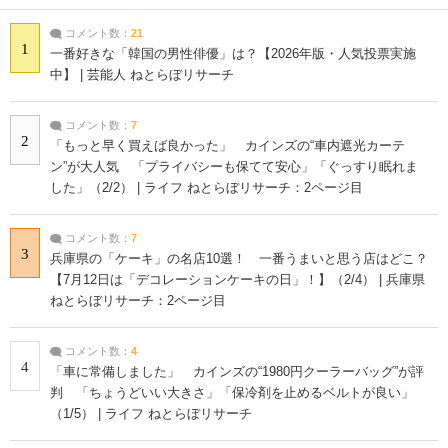
コメント数：
21
1
一番好きな「韓国の男性俳優」は？【2026年版・人気投票実施
中】 | 芸能人 ねとらぼリサーチ
コメント数：
7
2
「もっと早く買えば良かった」 カインズの“車内遮光カーテ
ン”が大人気 「プライバシーも保てて安心」「ぐっすり眠れま
した」（2/2） | ライフ ねとらぼリサーチ：2ページ目
コメント数：
7
3
兵庫県の「ケーキ」の名店10選！ 一番うまいと思う店はどこ？
【7月12日は「デコレーションケーキの日」！】（2/4） | 兵庫県
ねとらぼリサーチ：2ページ目
コメント数：
4
4
「車に常備しました」 カインズの“1980円クーラーバッグ”が評
判 「ちょうどいい大きさ」「保冷剤を止めるベルトが良い」
（1/5） | ライフ ねとらぼリサーチ