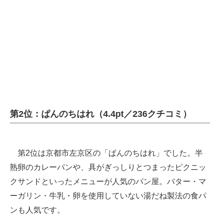
企業向けIT製品の総合サイト
IT製品の技術・比較・事例
製造業のIT導入・活用を支援
モノづくり技術者専門サイト
エレクトロニクス専門サイト
第2位：ぱんのちはれ（4.4pt／236クチコミ）
電子設計の基本と応用
エネルギーの専門メディア
第2位は京都市左京区の「ぱんのちはれ」でした。半
建設×テクノロジーの最前線
熟卵のカレーパンや、具がぎっしりとつまったピクニッ
ちょっと気になるネットの話題
クサンドといったメニューが人気のパン屋。バター・マ
ーガリン・牛乳・卵を使用していない湯だね製法の食パ
ンも人気です。