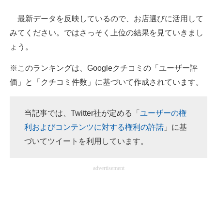
最新データを反映しているので、お店選びに活用して
ITの今と未来を見通す
みてください。ではさっそく上位の結果を見ていきまし
スマホと通信の最新トレンド
ょう。
進化するPCとデバイスの未来
※このランキングは、Googleクチコミの「ユーザー評
価」と「クチコミ件数」に基づいて作成されています。
好きが集まる 比べて選べる
ビジネスと働き方のヒント
当記事では、Twitter社が定める「
ユーザーの権
AI活用のいまが分かる
利およびコンテンツに対する権利の許諾
」に基
づいてツイートを利用しています。
企業ITのトレンドを詳説
経営リーダーのコミュニティ
advertisement
マーケ×ITの今がよく分かる
ITエンジニア向け専門サイト