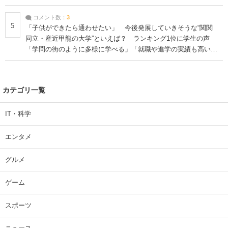
コメント数：
3
5
「子供ができたら通わせたい」 今後発展していきそうな“関関
同立・産近甲龍の大学”といえば？ ランキング1位に学生の声
「学問の街のように多様に学べる」「就職や進学の実績も高い」
| 大学 ねとらぼリサーチ
カテゴリ一覧
IT・科学
エンタメ
グルメ
ゲーム
スポーツ