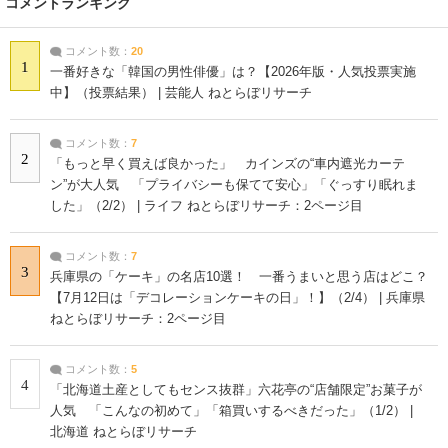
コメントランキング
コメント数：
20
1
一番好きな「韓国の男性俳優」は？【2026年版・人気投票実施
中】（投票結果） | 芸能人 ねとらぼリサーチ
コメント数：
7
2
「もっと早く買えば良かった」 カインズの“車内遮光カーテ
ン”が大人気 「プライバシーも保てて安心」「ぐっすり眠れま
した」（2/2） | ライフ ねとらぼリサーチ：2ページ目
コメント数：
7
3
兵庫県の「ケーキ」の名店10選！ 一番うまいと思う店はどこ？
【7月12日は「デコレーションケーキの日」！】（2/4） | 兵庫県
ねとらぼリサーチ：2ページ目
コメント数：
5
4
「北海道土産としてもセンス抜群」六花亭の“店舗限定”お菓子が
人気 「こんなの初めて」「箱買いするべきだった」（1/2） |
北海道 ねとらぼリサーチ