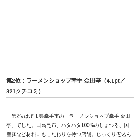
企業向けIT製品の総合サイト
IT製品の技術・比較・事例
製造業のIT導入・活用を支援
モノづくり技術者専門サイト
エレクトロニクス専門サイト
電子設計の基本と応用
第2位：ラーメンショップ幸手 金田亭（4.1pt／
エネルギーの専門メディア
821クチコミ）
建設×テクノロジーの最前線
ちょっと気になるネットの話題
第2位は埼玉県幸手市の「ラーメンショップ幸手 金田
亭」でした。日高昆布、ハタハタ100%のしょつる、国
産豚など材料にもこだわりを持つ店舗。じっくり煮込ん