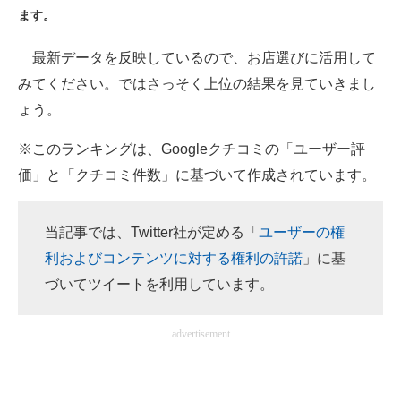
ます。
ITの今と未来を見通す
最新データを反映しているので、お店選びに活用して
スマホと通信の最新トレンド
みてください。ではさっそく上位の結果を見ていきまし
ょう。
進化するPCとデバイスの未来
※このランキングは、Googleクチコミの「ユーザー評
好きが集まる 比べて選べる
価」と「クチコミ件数」に基づいて作成されています。
ビジネスと働き方のヒント
AI活用のいまが分かる
当記事では、Twitter社が定める「
ユーザーの権
利およびコンテンツに対する権利の許諾
」に基
企業ITのトレンドを詳説
づいてツイートを利用しています。
経営リーダーのコミュニティ
advertisement
マーケ×ITの今がよく分かる
ITエンジニア向け専門サイト