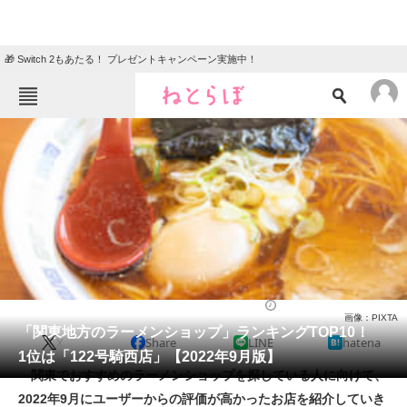
🎁 Switch 2もあたる！ プレゼントキャンペーン実施中！
ねとらぼメニュー
TOP
ニュース
エンタメ
クイズ
グルメ
地域
住まい
教育・育児
動物
リサーチ
ラーメン
2022/09/07 17:05（公開）
画像：PIXTA
会員記事
「関東地方のラーメンショップ」ランキングTOP10！
X
Share
LINE
hatena
1位は「122号騎西店」【2022年9月版】
メディア
関東でおすすめのラーメンショップを探している人に向けて、
2022年9月にユーザーからの評価が高かったお店を紹介していき
注目記事を集めた総合ページ