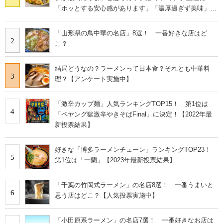
「ホッとする安心感があります」「濃厚過ぎず美味」の
声
「山形県の鳥中華の名店」8選！ 一番好きな店はど
2
こ？
結局どうなの？ラーメンって日本食？それとも中華料
3
理？【アンケート実施中】
「激辛カップ麺」人気ランキングTOP15！ 第1位は
4
「ペヤング獄激辛やきそばFinal」に決定！【2022年最
新投票結果】
好きな「博多ラーメンチェーン」ランキングTOP23！
5
第1位は「一蘭」【2023年最新投票結果】
「千葉の竹岡式ラーメン」の名店8選！ 一番うまいと
6
思う店はどこ？【人気投票実施中】
「小田原系ラーメン」の名店7選！ 一番好きなお店は