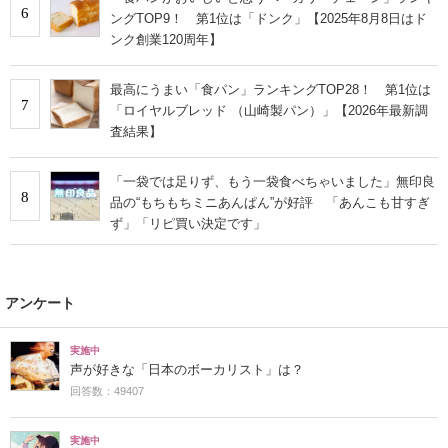
6
ングTOP9！ 第1位は「ドンク」【2025年8月8日はド
ンク創業120周年】
最高にうまい「食パン」ランキングTOP28！ 第1位は
7
「ロイヤルブレッド （山崎製パン）」【2026年最新調
査結果】
「一袋では足りず、もう一袋食べちゃいました」無印良
8
品の“もちもちミニあんぱん”が好評 「あんこも甘すぎ
ず」「リピ買い決定です」
アンケート
実施中
声が好きな「日本のボーカリスト」は？
回答数：49407
実施中