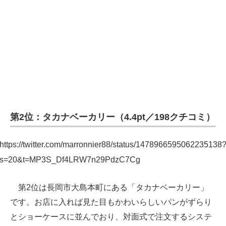
企業向けIT製品の総合サイト
IT製品の技術・比較・事例
製造業のIT導入・活用を支援
モノづくり技術者専門サイト
エレクトロニクス専門サイト
第2位：タカナベーカリー（4.4pt／198クチコミ）
電子設計の基本と応用
エネルギーの専門メディア
https://twitter.com/marronnier88/status/1478966595062235138
s=20&t=MP3S_Df4LRW7n29PdzC7Cg
建設×テクノロジーの最前線
ちょっと気になるネットの話題
第2位は長岡市大島本町にある「タカナベーカリー」
です。お店に入れば見た目もかわいらしいパンがずらり
とショーケースに並んでおり、対面式で注文するシステ