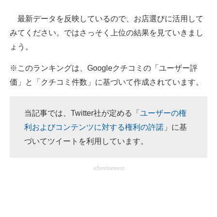
最新データを反映しているので、お店選びに活用して
ITの今と未来を見通す
みてください。ではさっそく上位の結果を見ていきまし
スマホと通信の最新トレンド
ょう。
進化するPCとデバイスの未来
※このランキングは、Googleクチコミの「ユーザー評
価」と「クチコミ件数」に基づいて作成されています。
好きが集まる 比べて選べる
ビジネスと働き方のヒント
当記事では、Twitter社が定める「
ユーザーの権
AI活用のいまが分かる
利およびコンテンツに対する権利の許諾
」に基
づいてツイートを利用しています。
企業ITのトレンドを詳説
経営リーダーのコミュニティ
advertisement
マーケ×ITの今がよく分かる
ITエンジニア向け専門サイト