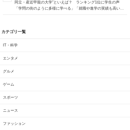
同立・産近甲龍の大学”といえば？ ランキング1位に学生の声
「学問の街のように多様に学べる」「就職や進学の実績も高い」
| 大学 ねとらぼリサーチ
カテゴリ一覧
IT・科学
エンタメ
グルメ
ゲーム
スポーツ
ニュース
ファッション