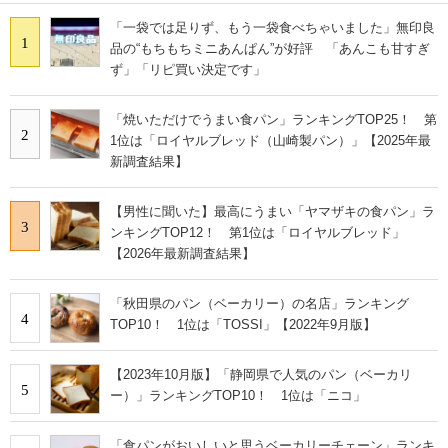
「一袋では足りず、もう一袋食べちゃいました」無印良
1
品の“もちもちミニあんぱん”が好評 「あんこも甘すぎ
ず」「リピ買い決定です」
「焼いただけでうまい食パン」ランキングTOP25！ 第
2
1位は「ロイヤルブレッド（山崎製パン）」【2025年最
新調査結果】
【男性に聞いた】最高にうまい「ヤマザキの食パン」ラ
3
ンキングTOP12！ 第1位は「ロイヤルブレッド」
【2026年最新調査結果】
「秋田県のパン（ベーカリー）の名店」ランキング
4
TOP10！ 1位は「TOSSI」【2022年9月版】
【2023年10月版】「静岡県で人気のパン（ベーカリ
5
ー）」ランキングTOP10！ 1位は「ニコ」
「食パンがおいしいと思うベーカリーチェーン」ランキ