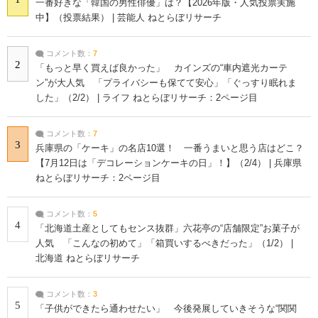
一番好きな「韓国の男性俳優」は？【2026年版・人気投票実施
中】（投票結果） | 芸能人 ねとらぼリサーチ
コメント数：
7
2
「もっと早く買えば良かった」 カインズの“車内遮光カーテ
ン”が大人気 「プライバシーも保てて安心」「ぐっすり眠れま
した」（2/2） | ライフ ねとらぼリサーチ：2ページ目
コメント数：
7
3
兵庫県の「ケーキ」の名店10選！ 一番うまいと思う店はどこ？
【7月12日は「デコレーションケーキの日」！】（2/4） | 兵庫県
ねとらぼリサーチ：2ページ目
コメント数：
5
4
「北海道土産としてもセンス抜群」六花亭の“店舗限定”お菓子が
人気 「こんなの初めて」「箱買いするべきだった」（1/2） |
北海道 ねとらぼリサーチ
コメント数：
3
5
「子供ができたら通わせたい」 今後発展していきそうな“関関