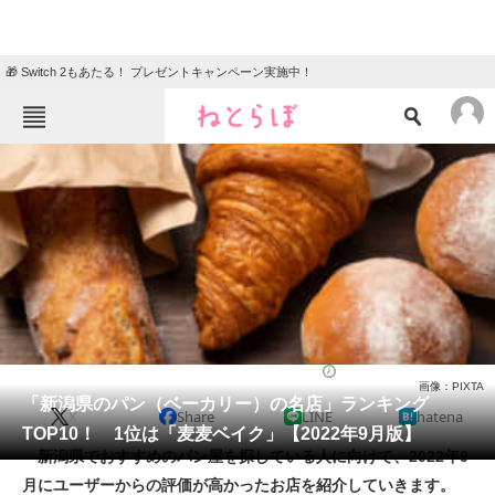
🎁 Switch 2もあたる！ プレゼントキャンペーン実施中！
ねとらぼメニュー
TOP
ニュース
エンタメ
クイズ
グルメ
地域
住まい
教育・育児
動物
リサーチ
パン（ベーカリー）
2022/09/15 12:10（公開）
画像：PIXTA
会員記事
「新潟県のパン（ベーカリー）の名店」ランキング
X
Share
LINE
hatena
TOP10！ 1位は「麦麦ベイク」【2022年9月版】
メディア
新潟県でおすすめのパン屋を探している人に向けて、2022年9
月にユーザーからの評価が高かったお店を紹介していきます。
注目記事を集めた総合ページ