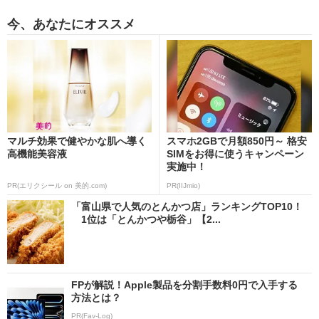
今、あなたにオススメ
マルチ効果で健やかな肌へ導く
スマホ2GBで月額850円～ 格安
高機能美容液
SIMをお得に使うキャンペーン
実施中！
PR(エリクシール on 美的.com)
PR(IIJmio)
「富山県で人気のとんかつ店」ランキングTOP10！
1位は「とんかつや栃谷」【2...
FPが解説！Apple製品を分割手数料0円で入手する
方法とは？
PR(Fav-Log)