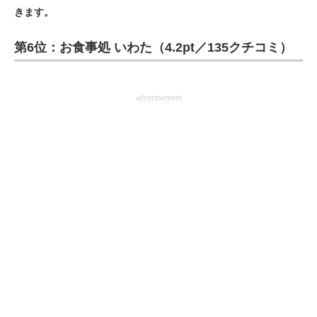
きます。
ITの今と未来を見通す
第6位：お食事処 いわた（4.2pt／135クチコミ）
スマホと通信の最新トレンド
進化するPCとデバイスの未来
advertisement
好きが集まる 比べて選べる
ビジネスと働き方のヒント
AI活用のいまが分かる
企業ITのトレンドを詳説
経営リーダーのコミュニティ
マーケ×ITの今がよく分かる
ITエンジニア向け専門サイト