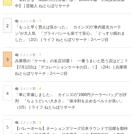
中】 | 芸能人 ねとらぼリサーチ
コメント数：
7
2
「もっと早く買えば良かった」 カインズの“車内遮光カーテ
ン”が大人気 「プライバシーも保てて安心」「ぐっすり眠れま
した」（2/2） | ライフ ねとらぼリサーチ：2ページ目
コメント数：
7
3
兵庫県の「ケーキ」の名店10選！ 一番うまいと思う店はどこ？
【7月12日は「デコレーションケーキの日」！】（2/4） | 兵庫県
ねとらぼリサーチ：2ページ目
コメント数：
4
4
「車に常備しました」 カインズの“1980円クーラーバッグ”が評
判 「ちょうどいい大きさ」「保冷剤を止めるベルトが良い」
（1/5） | ライフ ねとらぼリサーチ
コメント数：
3
5
【バレーボール】ネーションズリーグ日本ラウンドで活躍を期待