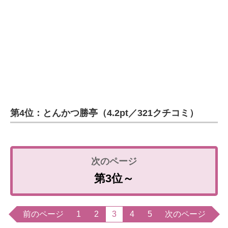
第4位：とんかつ勝亭（4.2pt／321クチコミ）
第3位～
前のページ
1
2
3
4
5
次のページ