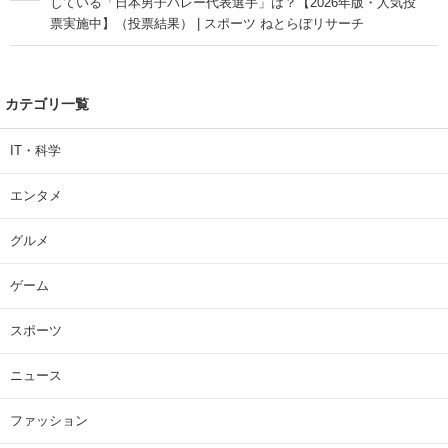
している「日本男子バレー代表選手」は？【2026年版・人気投
票実施中】（投票結果） | スポーツ ねとらぼリサーチ
カテゴリ一覧
IT・科学
エンタメ
グルメ
ゲーム
スポーツ
ニュース
ファッション