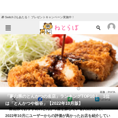
🎁 Switch 2もあたる！ プレゼントキャンペーン実施中！
ねとらぼメニュー
TOP
ニュース
エンタメ
クイズ
グルメ
地域
住まい
教育・育児
動物
リサーチ
とんかつ
2022/10/02 13:45（公開）
画像：PIXTA
会員記事
「富山県のとんかつの名店」ランキングTOP10！ 1位
X
Share
LINE
hatena
は「とんかつや栃谷」【2022年10月版】
メディア
富山県でおすすめのとんかつ屋を探している人に向けて、
2022年10月にユーザーからの評価が高かったお店を紹介してい
注目記事を集めた総合ページ