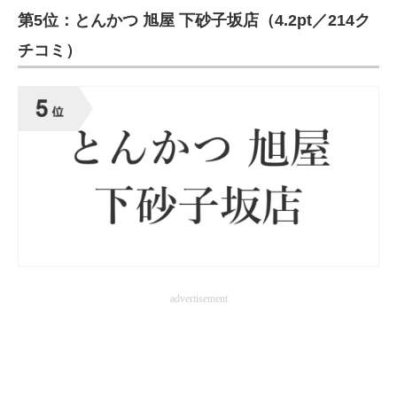
第5位：とんかつ 旭屋 下砂子坂店（4.2pt／214ク
企業向けIT製品の総合サイト
チコミ）
IT製品の技術・比較・事例
製造業のIT導入・活用を支援
モノづくり技術者専門サイト
エレクトロニクス専門サイト
電子設計の基本と応用
エネルギーの専門メディア
建設×テクノロジーの最前線
advertisement
ちょっと気になるネットの話題