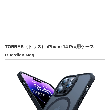
企業向けIT製品の総合サイト
IT製品の技術・比較・事例
製造業のIT導入・活用を支援
モノづくり技術者専門サイト
TORRAS（トラス） iPhone 14 Pro用ケース
エレクトロニクス専門サイト
Guardian Mag
電子設計の基本と応用
エネルギーの専門メディア
建設×テクノロジーの最前線
ちょっと気になるネットの話題