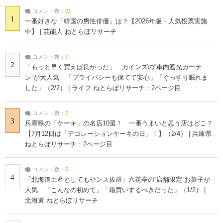
コメント数：
21
1
一番好きな「韓国の男性俳優」は？【2026年版・人気投票実施
中】 | 芸能人 ねとらぼリサーチ
コメント数：
7
2
「もっと早く買えば良かった」 カインズの“車内遮光カーテ
ン”が大人気 「プライバシーも保てて安心」「ぐっすり眠れま
した」（2/2） | ライフ ねとらぼリサーチ：2ページ目
コメント数：
7
3
兵庫県の「ケーキ」の名店10選！ 一番うまいと思う店はどこ？
【7月12日は「デコレーションケーキの日」！】（2/4） | 兵庫県
ねとらぼリサーチ：2ページ目
コメント数：
5
4
「北海道土産としてもセンス抜群」六花亭の“店舗限定”お菓子が
人気 「こんなの初めて」「箱買いするべきだった」（1/2） |
北海道 ねとらぼリサーチ