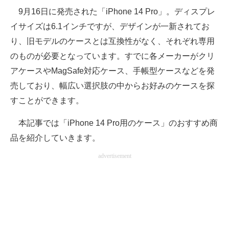
9月16日に発売された「iPhone 14 Pro」。ディスプレ
ITの今と未来を見通す
イサイズは6.1インチですが、デザインが一新されてお
り、旧モデルのケースとは互換性がなく、それぞれ専用
スマホと通信の最新トレンド
のものが必要となっています。すでに各メーカーがクリ
進化するPCとデバイスの未来
アケースやMagSafe対応ケース、手帳型ケースなどを発
売しており、幅広い選択肢の中からお好みのケースを探
好きが集まる 比べて選べる
すことができます。
ビジネスと働き方のヒント
本記事では「iPhone 14 Pro用のケース」のおすすめ商
AI活用のいまが分かる
品を紹介していきます。
企業ITのトレンドを詳説
advertisement
経営リーダーのコミュニティ
マーケ×ITの今がよく分かる
ITエンジニア向け専門サイト