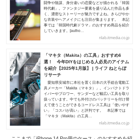
闘争や陰謀、身分違いの恋愛などが描かれる「韓国
時代劇」。ファンタジー要素を盛り込んだ作品も多
く、濃密なストーリーが魅力ですよね。きらびやか
な衣装やヘアメイクにも注目が集まります。 本記
事では「韓国時代劇ドラマ」のおすすめ商品を紹介
していきます。[autho…
nlab.itmedia.co.jp
「マキタ（Makita）の工具」おすすめ6
選！ 今年DIYをはじめる人必見のアイテム
を紹介【2025年1月版】 | ライフ ねとらぼ
リサーチ
愛知県安城市に本社を置く日本の大手総合電動工
具メーカー「Makita（マキタ）」。インパクトドラ
イバーやブロワー、サンダーなど幅広い工具を取り
扱っています。中でも外付けのバッテリーを付け替
えて使うことができるコードレス工具は「使いやす
い」「コスパが高い」と評判です。 本記事では
「マキタ（Makita）の工具…
nlab.itmedia.co.jp
ここまで「iPhone 14 Pro用のケース」のおすすめを紹