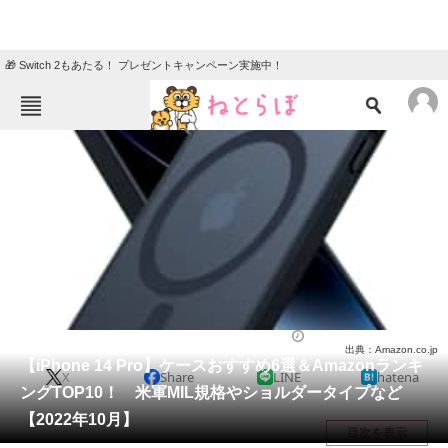
🎁 Switch 2もあたる！ プレゼントキャンペーン実施中！
ねとらぼメニュー
TOP
ニュース
エンタメ
クイズ
グルメ
地域
住まい
教育・育児
動物
リサーチ
スマホ
2022/10/03 16:35（公開）
出典：Amazon.co.jp
会員記事
【iPhone 14 Pro】ケースおすすめ6選＆Amazonランキ
X
Share
LINE
hatena
ングTOP10！ 米軍MIL規格やショルダータイプなど
メディア
【2022年10月】
目次を表示
注目記事を集めた総合ページ