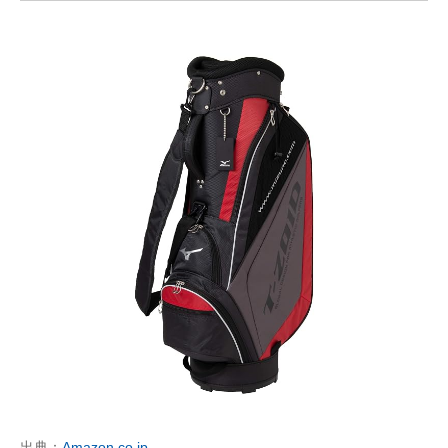
出典：
Amazon.co.jp