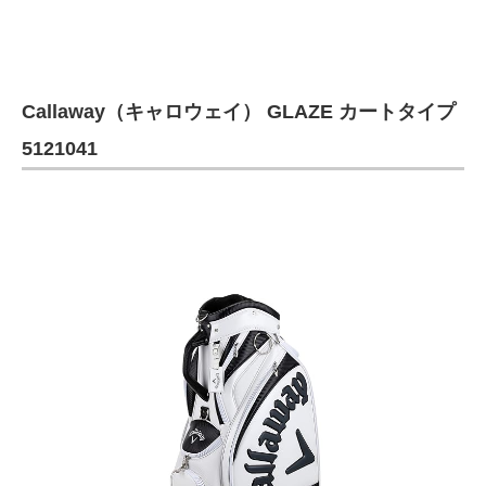
企業向けIT製品の総合サイト
IT製品の技術・比較・事例
Callaway（キャロウェイ） GLAZE カートタイプ
製造業のIT導入・活用を支援
5121041
モノづくり技術者専門サイト
エレクトロニクス専門サイト
電子設計の基本と応用
エネルギーの専門メディア
建設×テクノロジーの最前線
ちょっと気になるネットの話題