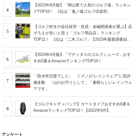
【2023年8月版】「岡山県で人気のゴルフ場」ランキン
4
グTOP10！ 1位は「鬼ノ城ゴルフ倶楽部」
【ゴルフ好きの会社経営・役員・金融関係者が選ぶ】品
5
ぞろえが良いと思う「ゴルフ用品店」ランキング
TOP11！ 1位は「二木ゴルフ」【2023年最新調査結
果】
【2024年4月版】「アディダスのゴルフシューズ」おす
6
すめ5選＆AmazonランキングTOP10！
「防水性完璧でした」 ミズノの“レインウェア”に高評
7
価多数 「山のお守りとして」「素晴らしいレインウェ
アです」
【ゴルフキャディバッグ】カートタイプおすすめ6選＆
8
AmazonランキングTOP10！【2022年9月】
アンケート