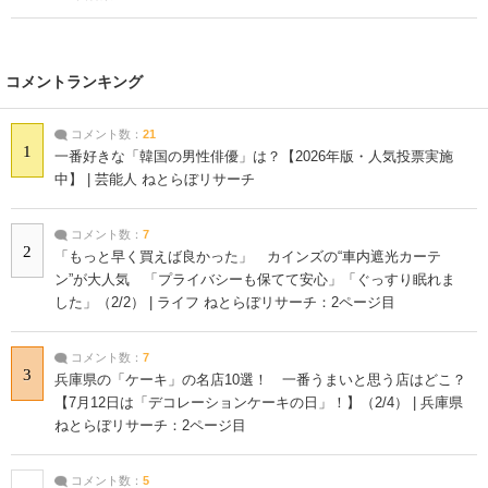
コメントランキング
コメント数：
21
1
一番好きな「韓国の男性俳優」は？【2026年版・人気投票実施
中】 | 芸能人 ねとらぼリサーチ
コメント数：
7
2
「もっと早く買えば良かった」 カインズの“車内遮光カーテ
ン”が大人気 「プライバシーも保てて安心」「ぐっすり眠れま
した」（2/2） | ライフ ねとらぼリサーチ：2ページ目
コメント数：
7
3
兵庫県の「ケーキ」の名店10選！ 一番うまいと思う店はどこ？
【7月12日は「デコレーションケーキの日」！】（2/4） | 兵庫県
ねとらぼリサーチ：2ページ目
コメント数：
5