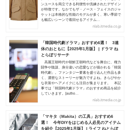
ンユースを両立できる利便性や洗練されたデザイン
が特徴です。なかでもザ・ノース・フェイスのジャ
ケットは本格的な性能のモデルが多く、寒い季節で
も幅広いシーンで着回せるアイテム…
nlab.itmedia.co.jp
「韓国時代劇ドラマ」おすすめ6選！ 3連
休のおともに【2025年1月版】 | ドラマ ね
とらぼリサーチ
高麗王朝時代や朝鮮王朝時代などを舞台に、権力
闘争や陰謀、身分違いの恋愛などが描かれる「韓国
時代劇」。ファンタジー要素を盛り込んだ作品も多
く、濃密なストーリーが魅力ですよね。きらびやか
な衣装やヘアメイクにも注目が集まります。 本記
事では「韓国時代劇ドラマ」のおすすめ商品を紹介
していきます。[autho…
nlab.itmedia.co.jp
「マキタ（Makita）の工具」おすすめ6
選！ 今年DIYをはじめる人必見のアイテム
を紹介【2025年1月版】 | ライフ ねとらぼ