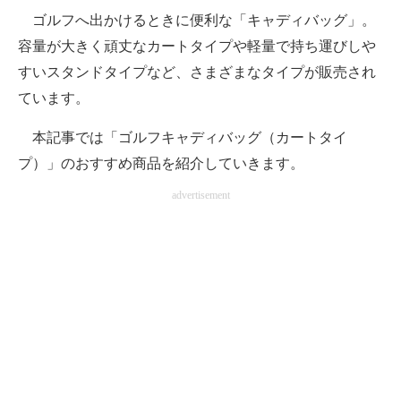
ゴルフへ出かけるときに便利な「キャディバッグ」。
ITの今と未来を見通す
容量が大きく頑丈なカートタイプや軽量で持ち運びしや
すいスタンドタイプなど、さまざまなタイプが販売され
スマホと通信の最新トレンド
ています。
進化するPCとデバイスの未来
本記事では「ゴルフキャディバッグ（カートタイ
好きが集まる 比べて選べる
プ）」のおすすめ商品を紹介していきます。
ビジネスと働き方のヒント
advertisement
AI活用のいまが分かる
企業ITのトレンドを詳説
経営リーダーのコミュニティ
マーケ×ITの今がよく分かる
ITエンジニア向け専門サイト