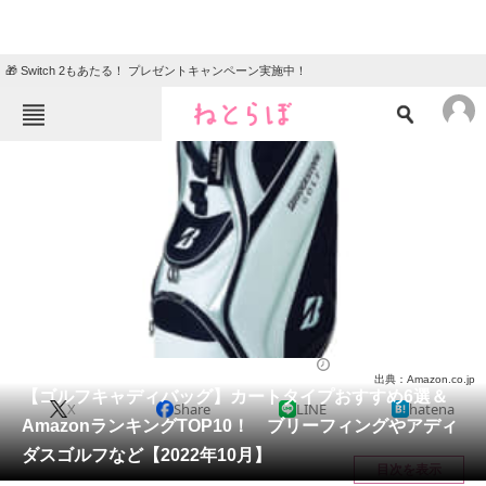
🎁 Switch 2もあたる！ プレゼントキャンペーン実施中！
ねとらぼメニュー
TOP
ニュース
エンタメ
クイズ
グルメ
地域
住まい
教育・育児
動物
リサーチ
ゴルフ
2022/10/05 16:35（公開）
出典：Amazon.co.jp
会員記事
【ゴルフキャディバッグ】カートタイプおすすめ6選＆
X
Share
LINE
hatena
AmazonランキングTOP10！ ブリーフィングやアディ
メディア
ダスゴルフなど【2022年10月】
目次を表示
注目記事を集めた総合ページ