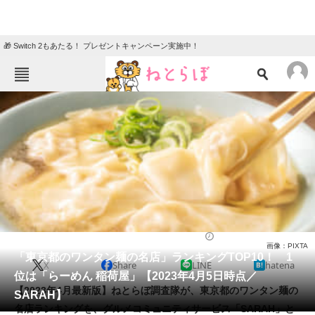
🎁 Switch 2もあたる！ プレゼントキャンペーン実施中！
ねとらぼメニュー
TOP
ニュース
エンタメ
クイズ
グルメ
地域
住まい
教育・育児
動物
リサーチ
グルメ
2022/10/07 11:40（公開）
画像：PIXTA
会員記事
「東京都のワンタン麺の名店」ランキングTOP10！ 1
X
Share
LINE
hatena
位は「らーめん 稲荷屋」【2023年4月5日時点／
メディア
【2023年4月最新版】ねとらぼ調査隊が、東京都のワンタン麺の
SARAH】
名店ランキングを、グルメコミュニティサービス「SARAH」と
注目記事を集めた総合ページ