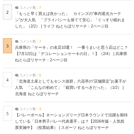
コメント数：
7
2
「もっと早く買えば良かった」 カインズの“車内遮光カーテ
ン”が大人気 「プライバシーも保てて安心」「ぐっすり眠れま
した」（2/2） | ライフ ねとらぼリサーチ：2ページ目
コメント数：
7
3
兵庫県の「ケーキ」の名店10選！ 一番うまいと思う店はどこ？
【7月12日は「デコレーションケーキの日」！】（2/4） | 兵庫県
ねとらぼリサーチ：2ページ目
コメント数：
5
4
「北海道土産としてもセンス抜群」六花亭の“店舗限定”お菓子が
人気 「こんなの初めて」「箱買いするべきだった」（1/2） |
北海道 ねとらぼリサーチ
コメント数：
3
5
【バレーボール】ネーションズリーグ日本ラウンドで活躍を期待
している「日本男子バレー代表選手」は？【2026年版・人気投
票実施中】（投票結果） | スポーツ ねとらぼリサーチ