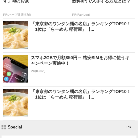
す」噂のお茶
数料0円で入手する方法とは？
PR(ハーブ健康本舗)
PR(Fav-Log)
「東京都のワンタン麺の名店」ランキングTOP10！
1位は「らーめん 稲荷屋」【...
スマホ2GBで月額850円～ 格安SIMをお得に使うキ
ャンペーン実施中！
PR(IIJmio)
「東京都のワンタン麺の名店」ランキングTOP10！
1位は「らーめん 稲荷屋」【...
Special
- PR -