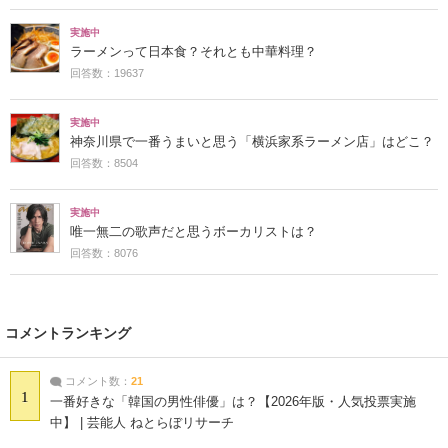
実施中
ラーメンって日本食？それとも中華料理？
回答数：19637
実施中
神奈川県で一番うまいと思う「横浜家系ラーメン店」はどこ？
回答数：8504
実施中
唯一無二の歌声だと思うボーカリストは？
回答数：8076
コメントランキング
コメント数：
21
1
一番好きな「韓国の男性俳優」は？【2026年版・人気投票実施
中】 | 芸能人 ねとらぼリサーチ