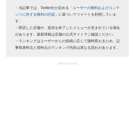
企業向けIT製品の総合サイト
・当記事では、Twitter社が定める「
ユーザーの権利およびコンテ
ンツに対する権利の許諾
」に基づいてツイートを利用していま
IT製品の技術・比較・事例
す。
・閉店した店舗や、提供を終了したメニューが含まれている場合
製造業のIT導入・活用を支援
があります。最新情報は店舗の公式サイトでご確認ください。
・ランキングはユーザーからの投稿に応じて随時変わるため、記
モノづくり技術者専門サイト
事執筆時点と現時点のランキング内容は異なる恐れがあります。
エレクトロニクス専門サイト
advertisement
電子設計の基本と応用
エネルギーの専門メディア
建設×テクノロジーの最前線
ちょっと気になるネットの話題