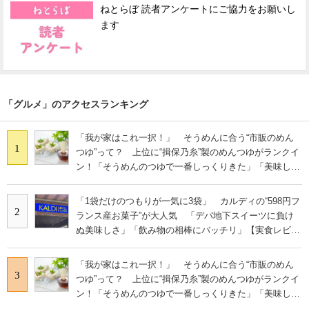
ねとらぼ 読者アンケートにご協力をお願いし
ます
「グルメ」のアクセスランキング
「我が家はこれ一択！」 そうめんに合う“市販のめん
1
つゆ”って？ 上位に“揖保乃糸”製のめんつゆがランクイ
ン！「そうめんのつゆで一番しっくりきた」「美味しす
ぎる」
「1袋だけのつもりが一気に3袋」 カルディの“598円フ
2
ランス産お菓子”が大人気 「デパ地下スイーツに負け
ぬ美味しさ」「飲み物の相棒にバッチリ」【実食レビュ
ー】
「我が家はこれ一択！」 そうめんに合う“市販のめん
3
つゆ”って？ 上位に“揖保乃糸”製のめんつゆがランクイ
ン！「そうめんのつゆで一番しっくりきた」「美味しす
ぎる」