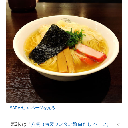
「SARAH」のページを見る
第2位は「
八雲（特製ワンタン麺 白だし ハーフ）
」で