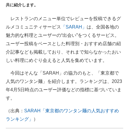
共に紹介します。
ITの今と未来を見通す
レストランのメニュー単位でレビューを投稿できるグ
スマホと通信の最新トレンド
ルメコミュニティサービス
「SARAH」
は、全国各地の
魅力的な料理とユーザーの“出会い”をつくるサービス。
進化するPCとデバイスの未来
ユーザー投稿をベースとした料理別・おすすめ店舗の紹
好きが集まる 比べて選べる
介記事なども掲載しており、それまで知らなかったおい
しい料理にめぐり会えると人気を集めています。
ビジネスと働き方のヒント
今回はそんな「SARAH」の協力のもと、「東京都で
AI活用のいまが分かる
人気のワンタン麺」を紹介します。ランキングは、2023
企業ITのトレンドを詳説
年4月5日時点のユーザー評価などの指標に基づいていま
す。
経営リーダーのコミュニティ
（出典：
SARAH「東京都のワンタン麺の人気おすすめ
マーケ×ITの今がよく分かる
ランキング」
）
ITエンジニア向け専門サイト