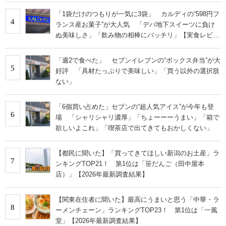
「1袋だけのつもりが一気に3袋」 カルディの“598円フ
4
ランス産お菓子”が大人気 「デパ地下スイーツに負け
ぬ美味しさ」「飲み物の相棒にバッチリ」【実食レビュ
ー】
「週2で食べた」 セブンイレブンの“ボックス弁当”が大
5
好評 「具材たっぷりで美味しい」「買う以外の選択肢
ない」
「6個買い占めた」セブンの“超人気アイス”が今年も登
6
場 「シャリシャリ濃厚」「ちょーーーうまい」「箱で
欲しいよこれ」「喫茶店で出てきてもおかしくない」
【都民に聞いた】「買ってきてほしい新潟のお土産」ラ
7
ンキングTOP21！ 第1位は「笹だんご（田中屋本
店）」【2026年最新調査結果】
【関東在住者に聞いた】最高にうまいと思う「中華・ラ
8
ーメンチェーン」ランキングTOP23！ 第1位は「一風
堂」【2026年最新調査結果】