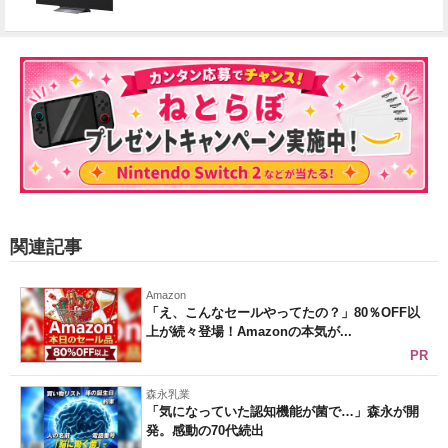
関連記事
Amazon
「え、こんなセールやってたの？」80％OFF以
上が続々登場！Amazonの本気が...
PR
森永乳業
「気になっていた認知機能が菌で…」森永が開
発。感動の70代続出