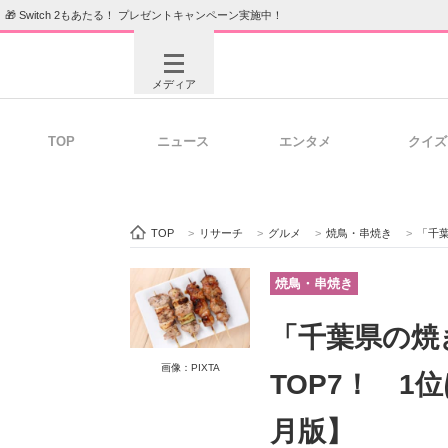
🎁 Switch 2もあたる！ プレゼントキャンペーン実施中！
メディア
TOP
ニュース
エンタメ
クイズ
注目記事を集めた総合ページ
ITの今
TOP
>
リサーチ
>
グルメ
>
焼鳥・串焼き
>
「千葉
ビジネスと働き方のヒント
AI活用
焼鳥・串焼き
「千葉県の焼
ITエンジニア向け専門サイト
企業向けI
画像：PIXTA
TOP7！ 1
月版】