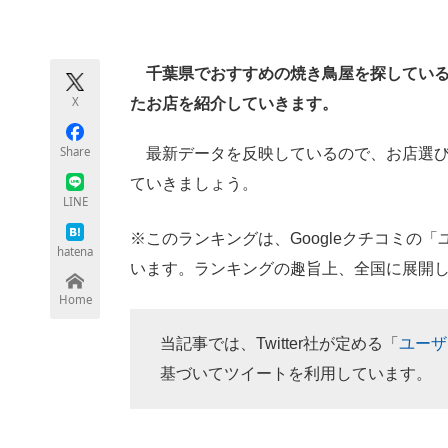
モノづくり技術者専門サイト
エレクトロ
千葉県でおすすめの焼き鳥屋を探している人
X
たお店を紹介していきます。
ちょっと気になるネットの話題
Share
最新データを反映しているので、お店選び
ていきましょう。
LINE
※このランキングは、Googleクチコミの
hatena
います。ランキングの趣旨上、全国に展開
Home
当記事では、Twitter社が定める「
ユーザ
基づいてツイートを利用しています。