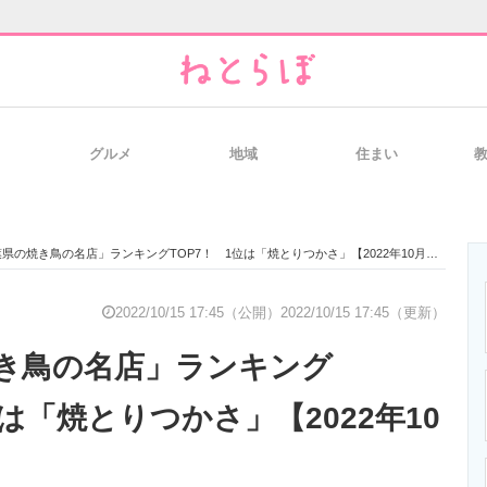
グルメ
地域
住まい
と未来を見通す
スマホと通信の最新トレンド
進化するPCとデ
県の焼き鳥の名店」ランキングTOP7！ 1位は「焼とりつかさ」【2022年10月版】
のいまが分かる
企業ITのトレンドを詳説
経営リーダーの
2022/10/15 17:45（公開）
2022/10/15 17:45（更新）
き鳥の名店」ランキング
T製品の総合サイト
IT製品の技術・比較・事例
製造業のIT導入
位は「焼とりつかさ」【2022年10