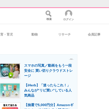
検索
ログイン
教育・育児
動物
リサーチ
会員記事
バイスの未来
好きが集まる 比べて選べる
- PR -
スマホの写真／動画をもう一段
コミュニティ
マーケ×ITの今がよく分かる
安全に 買い切りクラウドストレ
ージ
【iHerb】「迷ったらこれ！」
・活用を支援
みんなが"リピ買い"している人
気商品
【抽選で5,000円分】Amazonギ