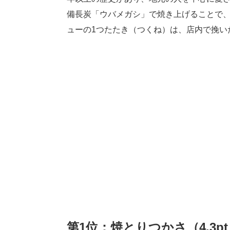
備長炭「ウバメガシ」で焼き上げることで
ューの1つたたき（つくね）は、店内で挽い
第1位：焼とりつかさ（4.3p