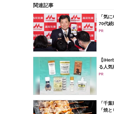
関連記事
「気に
70代続
PR
【iH
る人気
PR
「千葉
「焼とり