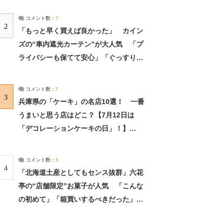
コメント数：
7
2
「もっと早く買えば良かった」 カイン
ズの“車内遮光カーテン”が大人気 「プ
ライバシーも保てて安心」「ぐっすり眠
れました」（2/2） | ライフ ねとらぼリ
サーチ：2ページ目
コメント数：
7
3
兵庫県の「ケーキ」の名店10選！ 一番
うまいと思う店はどこ？【7月12日は
「デコレーションケーキの日」！】
（2/4） | 兵庫県 ねとらぼリサーチ：2ペ
ージ目
コメント数：
5
4
「北海道土産としてもセンス抜群」六花
亭の“店舗限定”お菓子が人気 「こんな
の初めて」「箱買いするべきだった」
（1/2） | 北海道 ねとらぼリサーチ