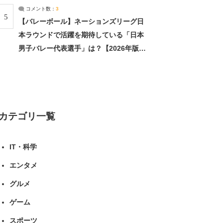
コメント数：
3
5
【バレーボール】ネーションズリーグ日
本ラウンドで活躍を期待している「日本
男子バレー代表選手」は？【2026年版・
人気投票実施中】（投票結果） | スポー
ツ ねとらぼリサーチ
カテゴリ一覧
IT・科学
エンタメ
グルメ
ゲーム
スポーツ