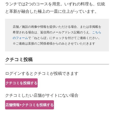
ランチでは2つのコースを用意。いずれの料理も、伝統
スマホと通信の最新トレンド
と革新が融合した極上の一皿に仕上がっています。
進化するPCとデバイスの未来
店舗／施設の画像や情報を提供いただける場合、または非掲載を
好きが集まる 比べて選べる
希望される場合は、返信用のメールアドレス記載のうえ、
こちら
のフォーム
で「ねとらぼ」にチェックを付けてご連絡ください。
ビジネスと働き方のヒント
※ご連絡は直接のご関係者様からのみとさせていただきます
AI活用のいまが分かる
クチコミ投稿
企業ITのトレンドを詳説
ログインするとクチコミが投稿できます
経営リーダーのコミュニティ
クチコミを投稿する
マーケ×ITの今がよく分かる
クチコミしたい店舗がサイトにない場合
ITエンジニア向け専門サイト
店舗情報+クチコミを投稿する
企業向けIT製品の総合サイト