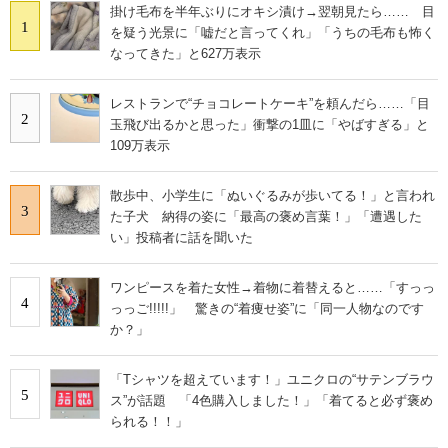
掛け毛布を半年ぶりにオキシ漬け→翌朝見たら…… 目
1
を疑う光景に「嘘だと言ってくれ」「うちの毛布も怖く
なってきた」と627万表示
レストランで“チョコレートケーキ”を頼んだら……「目
2
玉飛び出るかと思った」衝撃の1皿に「やばすぎる」と
109万表示
散歩中、小学生に「ぬいぐるみが歩いてる！」と言われ
3
た子犬 納得の姿に「最高の褒め言葉！」「遭遇した
い」投稿者に話を聞いた
ワンピースを着た女性→着物に着替えると……「すっっ
4
っっご!!!!!」 驚きの“着痩せ姿”に「同一人物なのです
か？」
「Tシャツを超えています！」ユニクロの“サテンブラウ
5
ス”が話題 「4色購入しました！」「着てると必ず褒め
られる！！」