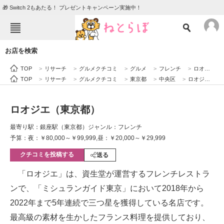
🎁 Switch 2もあたる！ プレゼントキャンペーン実施中！
ねとらぼメニュー
お店を検索
TOP
ニュース
TOP
>
リサーチ
>
グルメクチコミ
>
グルメ
>
フレンチ
>
ロオジエ（東京都）
エンタメ
クイズ
TOP
>
リサーチ
>
グルメクチコミ
>
東京都
>
中央区
>
ロオジエ（東京都）
グルメ
地域
ロオジエ（東京都）
住まい
教育・育児
最寄り駅：銀座駅（東京都）
ジャンル：フレンチ
動物
リサーチ
予算：夜：￥80,000～￥99,999,昼：￥20,000～￥29,999
クチコミを投稿する
会員記事
送る
「ロオジエ」は、資生堂が運営するフレンチレストラ
メディア
ンで、「ミシュランガイド東京」において2018年から
注目記事を集めた総合ページ
2022年まで5年連続で三つ星を獲得している名店です。
最高級の素材を生かしたフランス料理を提供しており、
ITの今と未来を見通す