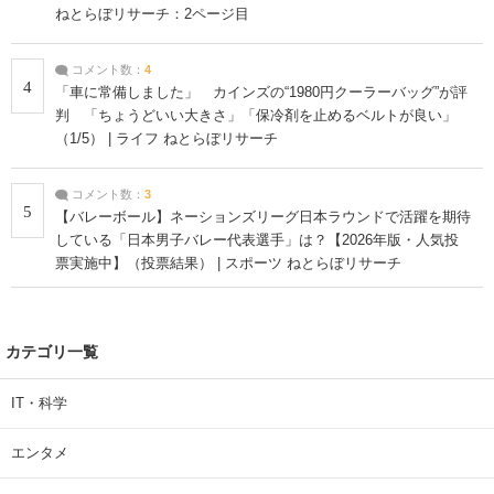
ねとらぼリサーチ：2ページ目
コメント数：
4
4
「車に常備しました」 カインズの“1980円クーラーバッグ”が評
判 「ちょうどいい大きさ」「保冷剤を止めるベルトが良い」
（1/5） | ライフ ねとらぼリサーチ
コメント数：
3
5
【バレーボール】ネーションズリーグ日本ラウンドで活躍を期待
している「日本男子バレー代表選手」は？【2026年版・人気投
票実施中】（投票結果） | スポーツ ねとらぼリサーチ
カテゴリ一覧
IT・科学
エンタメ