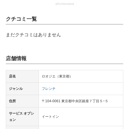
advertisement
IT製品の技術・比較・事例
製造業のIT導入・活用を支援
クチコミ一覧
モノづくり技術者専門サイト
まだクチコミはありません
エレクトロニクス専門サイト
電子設計の基本と応用
店舗情報
エネルギーの専門メディア
店名
ロオジエ（東京都）
建設×テクノロジーの最前線
ジャンル
フレンチ
ちょっと気になるネットの話題
住所
〒104-0061 東京都中央区銀座７丁目５−５
サービス オプシ
イートイン
ョン