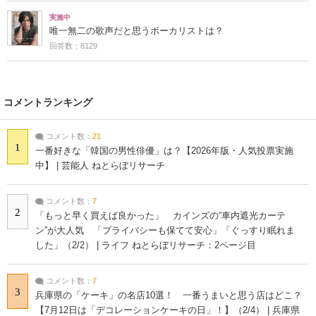
実施中
唯一無二の歌声だと思うボーカリストは？
回答数：8129
コメントランキング
コメント数：
21
1
一番好きな「韓国の男性俳優」は？【2026年版・人気投票実施
中】 | 芸能人 ねとらぼリサーチ
コメント数：
7
2
「もっと早く買えば良かった」 カインズの“車内遮光カーテ
ン”が大人気 「プライバシーも保てて安心」「ぐっすり眠れま
した」（2/2） | ライフ ねとらぼリサーチ：2ページ目
コメント数：
7
3
兵庫県の「ケーキ」の名店10選！ 一番うまいと思う店はどこ？
【7月12日は「デコレーションケーキの日」！】（2/4） | 兵庫県