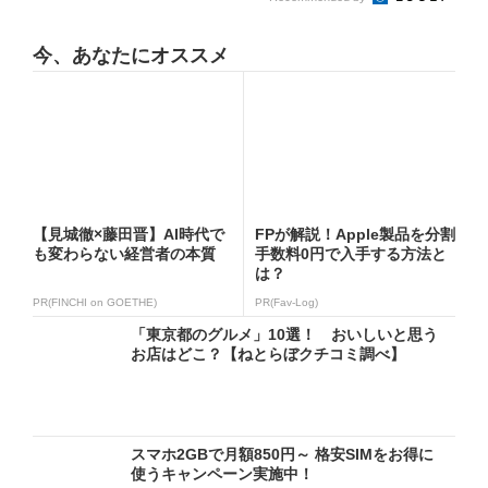
今、あなたにオススメ
【見城徹×藤田晋】AI時代で
FPが解説！Apple製品を分割
も変わらない経営者の本質
手数料0円で入手する方法と
は？
PR(FINCHI on GOETHE)
PR(Fav-Log)
「東京都のグルメ」10選！ おいしいと思う
お店はどこ？【ねとらぼクチコミ調べ】
スマホ2GBで月額850円～ 格安SIMをお得に
使うキャンペーン実施中！