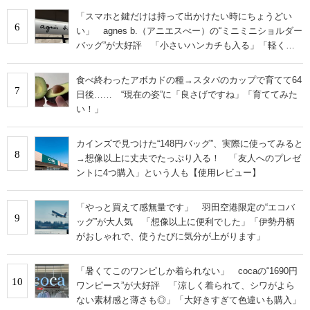
「スマホと鍵だけは持って出かけたい時にちょうどい
6
い」 agnes b.（アニエスべー）の“ミニミニショルダー
バッグ”が大好評 「小さいハンカチも入る」「軽くて
旅行でも活躍します
食べ終わったアボカドの種→スタバのカップで育てて64
7
日後…… “現在の姿”に「良さげですね」「育ててみた
い！」
カインズで見つけた“148円バッグ”、実際に使ってみると
8
→想像以上に丈夫でたっぷり入る！ 「友人へのプレゼ
ントに4つ購入」という人も【使用レビュー】
「やっと買えて感無量です」 羽田空港限定の“エコバ
9
ッグ”が大人気 「想像以上に便利でした」「伊勢丹柄
がおしゃれで、使うたびに気分が上がります」
「暑くてこのワンピしか着られない」 cocaの“1690円
10
ワンピース”が大好評 「涼しく着られて、シワがよら
ない素材感と薄さも◎」「大好きすぎて色違いも購入」