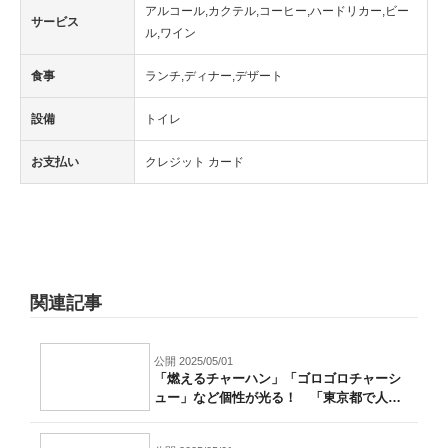
アルコール,カクテル,コーヒー,ハードリカー,ビー
サービス
ル,ワイン
食事
ランチ,ディナー,デザート
設備
トイレ
お支払い
クレジット カード
関連記事
公開 2025/05/01
「燃えるチャーハン」「ゴロゴロチャーシ
ュー」など個性が光る！ 「東京都で人気
のチ...