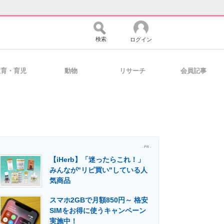
検索
ログイン
教育・育児
動物
リサーチ
会員記事
バイスの未来
好きが集まる 比べて選べる
コミュニティ
マーケ×ITの今がよく分かる
- PR -
【iHerb】「迷ったらこれ！」
みんなが"リピ買い"している人
気商品
・活用を支援
スマホ2GBで月額850円～ 格安
SIMをお得に使うキャンペーン
実施中！