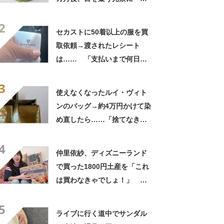
バいヤバいヤバい」「えっ、
2
こんな姿に……!?」
セカストに50着以上の服を買
取依頼→渡されたレシート
は…… 「支払いまで何日か
待たされた」衝撃的な光景に
3
「この値段はヤバすぎ」
使えなくなったルイ・ヴィト
ンのバッグ→約4万円かけて染
め直したら……「捨てなきゃ
よかった」「そういう使い道
4
もあったのか」
仲里依紗、ディズニーランド
で買った1800円土産を「これ
は買わなきゃでしょ！」
「すっごい上手お買い物」と
5
自画自賛
ライブに行く道中でサンダル