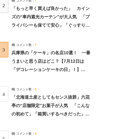
コメント数：
7
2
「もっと早く買えば良かった」 カイン
ズの“車内遮光カーテン”が大人気 「プ
ライバシーも保てて安心」「ぐっすり眠
れました」（2/2） | ライフ ねとらぼリ
サーチ：2ページ目
コメント数：
7
3
兵庫県の「ケーキ」の名店10選！ 一番
うまいと思う店はどこ？【7月12日は
「デコレーションケーキの日」！】
（2/4） | 兵庫県 ねとらぼリサーチ：2ペ
ージ目
コメント数：
5
4
「北海道土産としてもセンス抜群」六花
亭の“店舗限定”お菓子が人気 「こんな
の初めて」「箱買いするべきだった」
（1/2） | 北海道 ねとらぼリサーチ
コメント数：
4
5