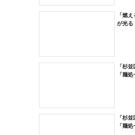
「燃え
が光る
「杉並
「麺処一
「杉並
「麺処一