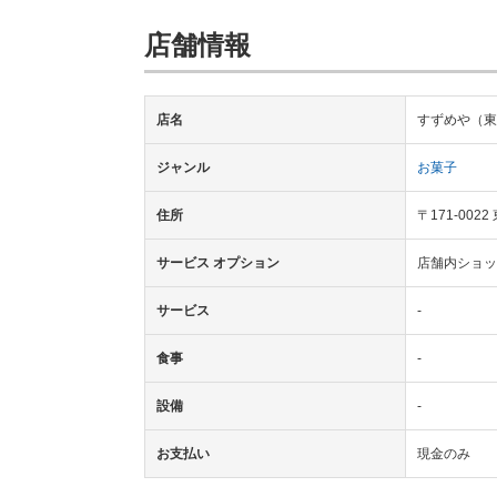
店舗情報
店名
すずめや（東
ジャンル
お菓子
住所
〒171-00
サービス オプション
店舗内ショッ
サービス
-
食事
-
設備
-
お支払い
現金のみ