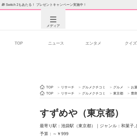
🎁 Switch 2もあたる！ プレゼントキャンペーン実施中！
メディア
TOP
ニュース
エンタメ
クイズ
注目記事を集めた総合ページ
ITの今
ビジネスと働き方のヒント
AI活用
TOP
>
リサーチ
>
グルメクチコミ
>
グルメ
>
お
TOP
>
リサーチ
>
グルメクチコミ
>
東京都
>
豊
すずめや（東京都）
ITエンジニア向け専門サイト
企業向けI
最寄り駅：池袋駅（東京都）
｜
ジャンル：和菓子,
予算：～￥999