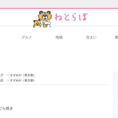
グルメ
地域
住まい
と未来を見通す
スマホと通信の最新トレンド
進化するPCとデ
のいまが分かる
企業ITのトレンドを詳説
経営リーダーの
菓子
>
すずめや（東京都）
島区
>
すずめや（東京都）
T製品の総合サイト
IT製品の技術・比較・事例
製造業のIT導入
どら焼き