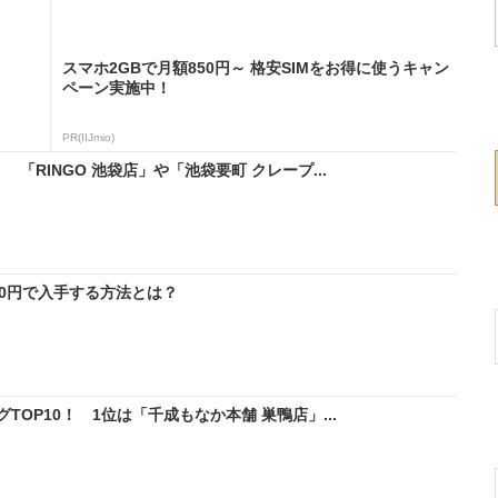
スマホ2GBで月額850円～ 格安SIMをお得に使うキャン
ペーン実施中！
PR(IIJmio)
「RINGO 池袋店」や「池袋要町 クレープ...
料0円で入手する方法とは？
OP10！ 1位は「千成もなか本舗 巣鴨店」...