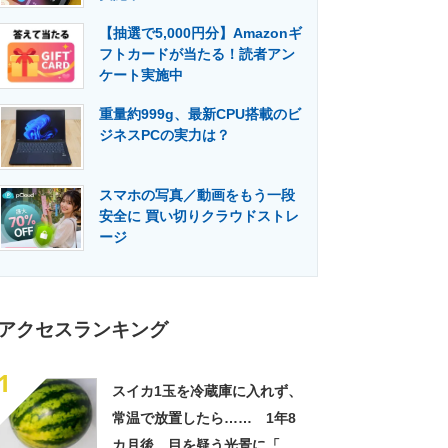
門メディア
建設×テクノロジーの最前線
【抽選で5,000円分】Amazonギ
フトカードが当たる！読者アン
ケート実施中
重量約999g、最新CPU搭載のビ
ジネスPCの実力は？
スマホの写真／動画をもう一段
安全に 買い切りクラウドストレ
ージ
アクセスランキング
1
スイカ1玉を冷蔵庫に入れず、
常温で放置したら…… 1年8
カ月後、目を疑う光景に「ヤ