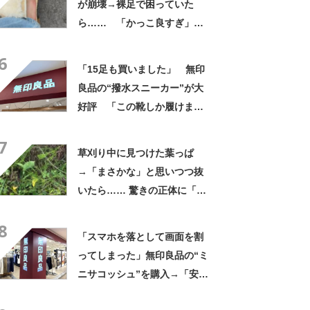
が崩壊→裸足で困っていた
ら…… 「かっこ良すぎ」ま
さかの展開に感動「こういう
6
人に私もなりたい」
「15足も買いました」 無印
良品の“撥水スニーカー”が大
好評 「この靴しか履けませ
ん」「本当に疲れにくい」
7
「一生買い続けます」
草刈り中に見つけた葉っぱ
→「まさかな」と思いつつ抜
いたら…… 驚きの正体に「お
宝やね」「生命力すごい」
8
「スマホを落として画面を割
ってしまった」無印良品の“ミ
ニサコッシュ”を購入→「安心
して持ち歩ける」ように