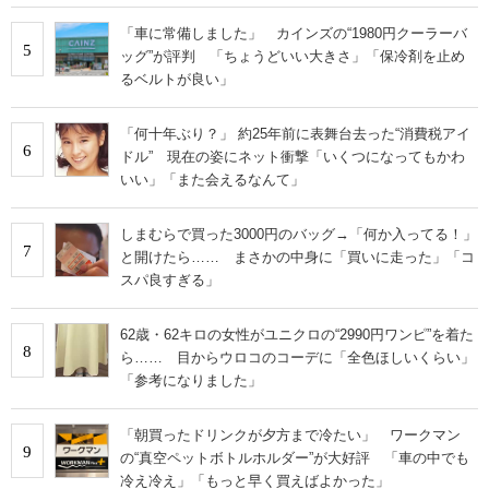
「車に常備しました」 カインズの“1980円クーラーバ
5
ッグ”が評判 「ちょうどいい大きさ」「保冷剤を止め
るベルトが良い」
「何十年ぶり？」 約25年前に表舞台去った“消費税アイ
6
ドル” 現在の姿にネット衝撃「いくつになってもかわ
いい」「また会えるなんて」
しまむらで買った3000円のバッグ→「何か入ってる！」
7
と開けたら…… まさかの中身に「買いに走った」「コ
スパ良すぎる」
62歳・62キロの女性がユニクロの“2990円ワンピ”を着た
8
ら…… 目からウロコのコーデに「全色ほしいくらい」
「参考になりました」
「朝買ったドリンクが夕方まで冷たい」 ワークマン
9
の“真空ペットボトルホルダー”が大好評 「車の中でも
冷え冷え」「もっと早く買えばよかった」