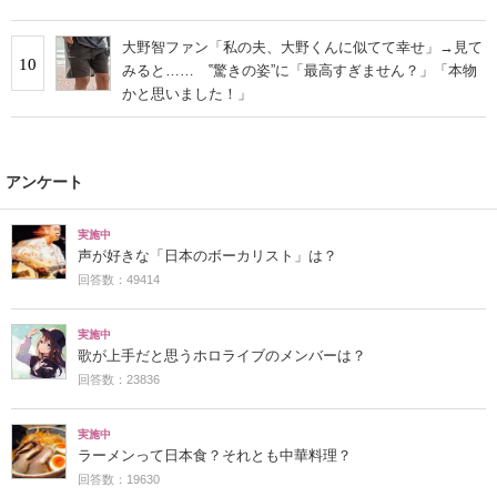
大野智ファン「私の夫、大野くんに似てて幸せ」→見て
10
みると…… ‟驚きの姿”に「最高すぎません？」「本物
かと思いました！」
アンケート
実施中
声が好きな「日本のボーカリスト」は？
回答数：49414
実施中
歌が上手だと思うホロライブのメンバーは？
回答数：23836
実施中
ラーメンって日本食？それとも中華料理？
回答数：19630