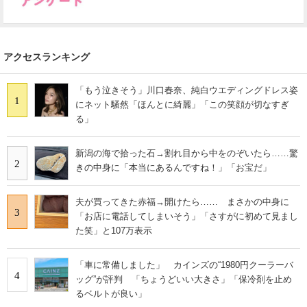
アクセスランキング
「もう泣きそう」川口春奈、純白ウエディングドレス姿
1
にネット騒然「ほんとに綺麗」「この笑顔が切なすぎ
る」
新潟の海で拾った石→割れ目から中をのぞいたら……驚
2
きの中身に「本当にあるんですね！」「お宝だ」
夫が買ってきた赤福→開けたら…… まさかの中身に
3
「お店に電話してしまいそう」「さすがに初めて見まし
た笑」と107万表示
「車に常備しました」 カインズの“1980円クーラーバ
4
ッグ”が評判 「ちょうどいい大きさ」「保冷剤を止め
るベルトが良い」