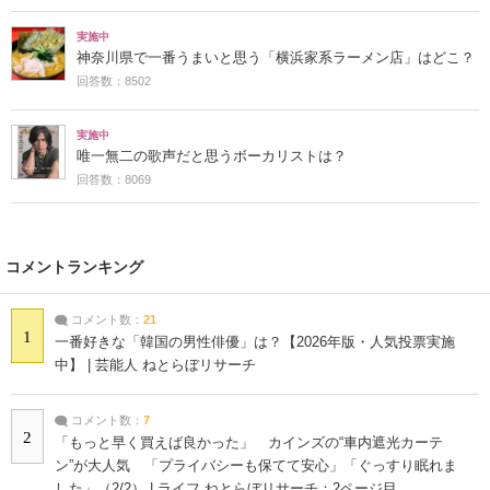
実施中
神奈川県で一番うまいと思う「横浜家系ラーメン店」はどこ？
回答数：8502
実施中
唯一無二の歌声だと思うボーカリストは？
回答数：8069
コメントランキング
コメント数：
21
1
一番好きな「韓国の男性俳優」は？【2026年版・人気投票実施
中】 | 芸能人 ねとらぼリサーチ
コメント数：
7
2
「もっと早く買えば良かった」 カインズの“車内遮光カーテ
ン”が大人気 「プライバシーも保てて安心」「ぐっすり眠れま
した」（2/2） | ライフ ねとらぼリサーチ：2ページ目