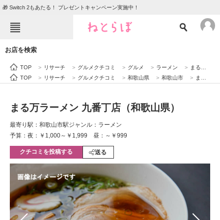
🎁 Switch 2もあたる！ プレゼントキャンペーン実施中！
ねとらぼメニュー
お店を検索
TOP
ニュース
TOP
>
リサーチ
>
グルメクチコミ
>
グルメ
>
ラーメン
>
まる万ラーメン 九番丁店（和歌山県）
エンタメ
クイズ
TOP
>
リサーチ
>
グルメクチコミ
>
和歌山県
>
和歌山市
>
まる万ラーメン 九番丁店（和歌山県）
グルメ
地域
まる万ラーメン 九番丁店（和歌山県）
住まい
教育・育児
最寄り駅：和歌山市駅
ジャンル：ラーメン
動物
リサーチ
予算：夜：￥1,000～￥1,999 昼：～￥999
クチコミを投稿する
会員記事
送る
メディア
注目記事を集めた総合ページ
ITの今と未来を見通す