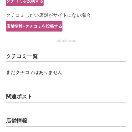
クチコミを投稿する
IT製品の技術・比較・事例
クチコミしたい店舗がサイトにない場合
製造業のIT導入・活用を支援
店舗情報+クチコミを投稿する
モノづくり技術者専門サイト
advertisement
エレクトロニクス専門サイト
クチコミ一覧
電子設計の基本と応用
エネルギーの専門メディア
まだクチコミはありません
建設×テクノロジーの最前線
ちょっと気になるネットの話題
関連ポスト
店舗情報