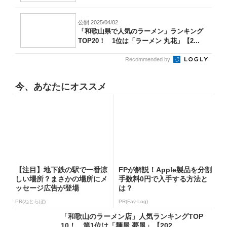
ス...
公開 2025/04/02
「和歌山県で人気のラーメン」ランキング
TOP20！ 1位は「ラーメン 丸花」【2...
Recommended by
今、あなたにオススメ
【注目】地下鉄の駅で一番涼
FPが解説！Apple製品を分割
しい場所？まさかの場所にメ
手数料0円で入手する方法と
ッセージ広告が登場
は？
PR(ねとらぼ)
PR(Fav-Log)
「和歌山のラーメン店」人気ランキングTOP
10！ 第1位は「麺屋 夢風」【202...