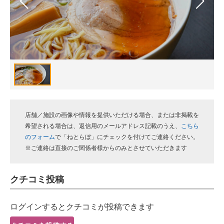
スマホと通信の最新トレンド
進化するPCとデバイスの未来
好きが集まる 比べて選べる
ビジネスと働き方のヒント
AI活用のいまが分かる
店舗／施設の画像や情報を提供いただける場合、または非掲載を
企業ITのトレンドを詳説
希望される場合は、返信用のメールアドレス記載のうえ、
こちら
のフォーム
で「ねとらぼ」にチェックを付けてご連絡ください。
経営リーダーのコミュニティ
※ご連絡は直接のご関係者様からのみとさせていただきます
マーケ×ITの今がよく分かる
クチコミ投稿
ITエンジニア向け専門サイト
ログインするとクチコミが投稿できます
企業向けIT製品の総合サイト