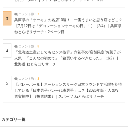
コメント数：
7
3
兵庫県の「ケーキ」の名店10選！ 一番うまいと思う店はどこ？
【7月12日は「デコレーションケーキの日」！】（2/4） | 兵庫県
ねとらぼリサーチ：2ページ目
コメント数：
5
4
「北海道土産としてもセンス抜群」六花亭の“店舗限定”お菓子が
人気 「こんなの初めて」「箱買いするべきだった」（1/2） |
北海道 ねとらぼリサーチ
コメント数：
3
5
【バレーボール】ネーションズリーグ日本ラウンドで活躍を期待
している「日本男子バレー代表選手」は？【2026年版・人気投
票実施中】（投票結果） | スポーツ ねとらぼリサーチ
カテゴリ一覧