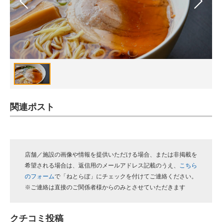
スマホと通信の最新トレンド
進化するPCとデバイスの未来
好きが集まる 比べて選べる
ビジネスと働き方のヒント
AI活用のいまが分かる
関連ポスト
企業ITのトレンドを詳説
経営リーダーのコミュニティ
店舗／施設の画像や情報を提供いただける場合、または非掲載を
希望される場合は、返信用のメールアドレス記載のうえ、
こちら
マーケ×ITの今がよく分かる
のフォーム
で「ねとらぼ」にチェックを付けてご連絡ください。
※ご連絡は直接のご関係者様からのみとさせていただきます
ITエンジニア向け専門サイト
企業向けIT製品の総合サイト
クチコミ投稿