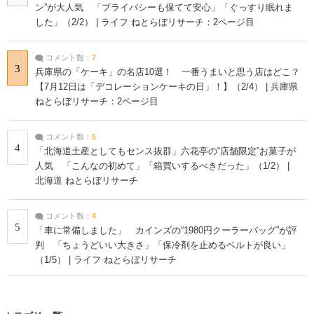
ン”が大人気 「プライバシーも保てて安心」「ぐっすり眠れま
した」（2/2） | ライフ ねとらぼリサーチ：2ページ目
コメント数：
7
3
兵庫県の「ケーキ」の名店10選！ 一番うまいと思う店はどこ？
【7月12日は「デコレーションケーキの日」！】（2/4） | 兵庫県
ねとらぼリサーチ：2ページ目
コメント数：
5
4
「北海道土産としてもセンス抜群」六花亭の“店舗限定”お菓子が
人気 「こんなの初めて」「箱買いするべきだった」（1/2） |
北海道 ねとらぼリサーチ
コメント数：
4
5
「車に常備しました」 カインズの“1980円クーラーバッグ”が評
判 「ちょうどいい大きさ」「保冷剤を止めるベルトが良い」
（1/5） | ライフ ねとらぼリサーチ