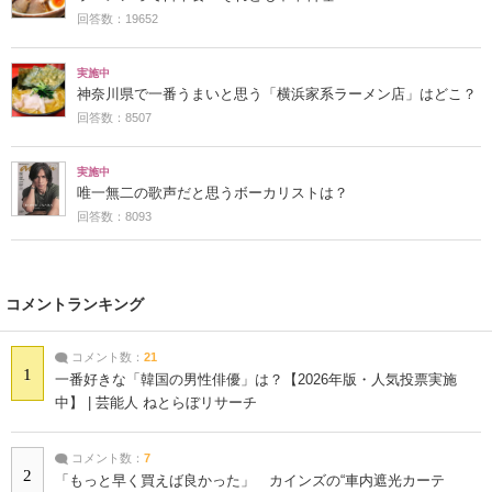
回答数：19652
実施中
神奈川県で一番うまいと思う「横浜家系ラーメン店」はどこ？
回答数：8507
実施中
唯一無二の歌声だと思うボーカリストは？
回答数：8093
コメントランキング
コメント数：
21
1
一番好きな「韓国の男性俳優」は？【2026年版・人気投票実施
中】 | 芸能人 ねとらぼリサーチ
コメント数：
7
2
「もっと早く買えば良かった」 カインズの“車内遮光カーテ