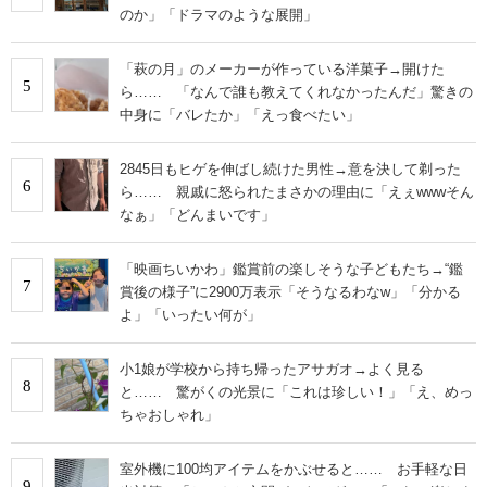
のか」「ドラマのような展開」
「萩の月」のメーカーが作っている洋菓子→開けた
5
ら…… 「なんで誰も教えてくれなかったんだ」驚きの
中身に「バレたか」「えっ食べたい」
2845日もヒゲを伸ばし続けた男性→意を決して剃った
6
ら…… 親戚に怒られたまさかの理由に「えぇwwwそん
なぁ」「どんまいです」
「映画ちいかわ」鑑賞前の楽しそうな子どもたち→“鑑
7
賞後の様子”に2900万表示「そうなるわなw」「分かる
よ」「いったい何が」
小1娘が学校から持ち帰ったアサガオ→よく見る
8
と…… 驚がくの光景に「これは珍しい！」「え、めっ
ちゃおしゃれ」
室外機に100均アイテムをかぶせると…… お手軽な日
9