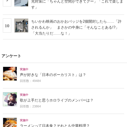
光対策に「ちゃんと空間ができてグー」「これで楽しま
す」
ちいかわ映画のおかおバッジを2個開封したら……「許
10
されるんか」 まさかの中身に「そんなことある!?」
「大当たりだ……な！」
アンケート
実施中
声が好きな「日本のボーカリスト」は？
回答数：49484
実施中
歌が上手だと思うホロライブのメンバーは？
回答数：23864
実施中
ラーメンって日本食？それとも中華料理？