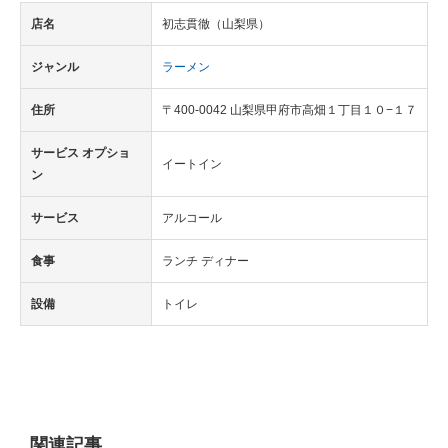
店名
初志貫徹（山梨県）
ジャンル
ラーメン
住所
〒400-0042 山梨県甲府市高畑１丁目１０−１７
サービス オプショ
イートイン
ン
サービス
アルコール
食事
ランチ ディナー
設備
トイレ
関連記事