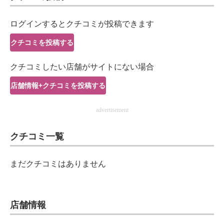
IT製品の技術・比較・事例
ログインするとクチコミが投稿できます
製造業のIT導入・活用を支援
クチコミを投稿する
モノづくり技術者専門サイト
クチコミしたい店舗がサイトにない場合
エレクトロニクス専門サイト
店舗情報+クチコミを投稿する
電子設計の基本と応用
advertisement
エネルギーの専門メディア
クチコミ一覧
建設×テクノロジーの最前線
ちょっと気になるネットの話題
まだクチコミはありません
店舗情報