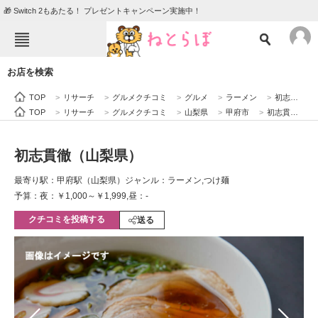
🎁 Switch 2もあたる！ プレゼントキャンペーン実施中！
ねとらぼメニュー
お店を検索
TOP
ニュース
TOP
>
リサーチ
>
グルメクチコミ
>
グルメ
>
ラーメン
>
初志貫徹（山梨県）
エンタメ
クイズ
TOP
>
リサーチ
>
グルメクチコミ
>
山梨県
>
甲府市
>
初志貫徹（山梨県）
グルメ
地域
初志貫徹（山梨県）
住まい
教育・育児
最寄り駅：甲府駅（山梨県）
ジャンル：ラーメン,つけ麺
動物
リサーチ
予算：夜：￥1,000～￥1,999,昼：-
クチコミを投稿する
会員記事
送る
メディア
注目記事を集めた総合ページ
ITの今と未来を見通す