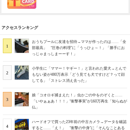
アクセスランキング
おうちプールに友達を招待→ママが作ったのは……「全
1
部最高」 “圧巻の料理”に「うっひょ～！」「勝手にお
っじゃまっしまーーす！」
小学生に「ママー！ヤギー！」と言われた愛犬→とんで
2
もない姿が480万表示「どう見ても犬ですけど？って顔
してる」「ストレス消え去った」
娘「コオロギ捕まえた！」虫かごの中をのぞくと……
3
「いやぁぁあ！！！」“衝撃事実”が160万再生「知らぬが
仏」
ハードオフで買った23年前の中古カメラ→データを確認
4
すると……「え！」 “衝撃の中身”に「そんなことある