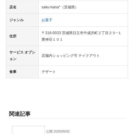
店名
saku-hana*（茨城県）
ジャンル
お菓子
〒316-0033 茨城県日立市中成沢町２丁目２５−１
住所
豊伸荘１０１
サービス オプシ
店舗内ショッピング可 テイクアウト
ョン
食事
デザート
関連記事
公開 2025/05/02