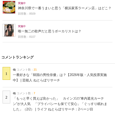
実施中
神奈川県で一番うまいと思う「横浜家系ラーメン店」はどこ？
回答数：8509
実施中
唯一無二の歌声だと思うボーカリストは？
回答数：8107
コメントランキング
コメント数：
21
1
一番好きな「韓国の男性俳優」は？【2026年版・人気投票実施
中】 | 芸能人 ねとらぼリサーチ
コメント数：
7
2
「もっと早く買えば良かった」 カインズの“車内遮光カーテ
ン”が大人気 「プライバシーも保てて安心」「ぐっすり眠れま
した」（2/2） | ライフ ねとらぼリサーチ：2ページ目