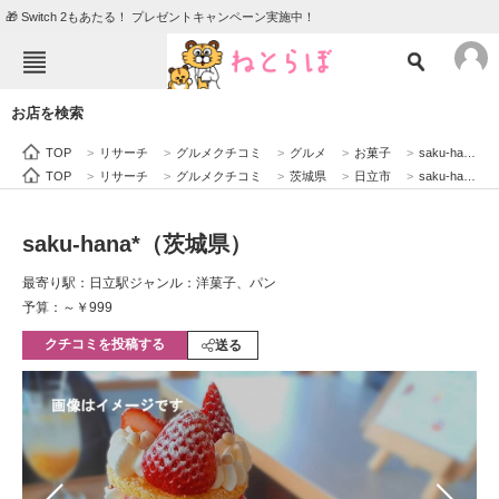
🎁 Switch 2もあたる！ プレゼントキャンペーン実施中！
ねとらぼメニュー
お店を検索
TOP
ニュース
TOP
>
リサーチ
>
グルメクチコミ
>
グルメ
>
お菓子
>
saku-hana*（茨城県）
エンタメ
クイズ
TOP
>
リサーチ
>
グルメクチコミ
>
茨城県
>
日立市
>
saku-hana*（茨城県）
グルメ
地域
saku-hana*（茨城県）
住まい
教育・育児
最寄り駅：日立駅
ジャンル：洋菓子、パン
動物
リサーチ
予算：～￥999
クチコミを投稿する
会員記事
送る
メディア
注目記事を集めた総合ページ
ITの今と未来を見通す