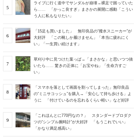
ライブに行く道中でサンダルが崩壊→裸足で困っていた
5
ら…… 「かっこ良すぎ」まさかの展開に感動「こうい
う人に私もなりたい」
「15足も買いました」 無印良品の“撥水スニーカー”が
6
大好評 「この靴しか履けません」「本当に疲れにく
い」「一生買い続けます」
草刈り中に見つけた葉っぱ→「まさかな」と思いつつ抜
7
いたら…… 驚きの正体に「お宝やね」「生命力すご
い」
「スマホを落として画面を割ってしまった」無印良品
8
の“ミニサコッシュ”を購入→「安心して持ち歩ける」よ
うに 「付けているのを忘れるくらい軽い」など好評
「これほんとに770円なの？」 スタンダードプロダク
9
ツの“シンプル腕時計”が大好評 「もうこれでいい」
「かなり満足感高い」