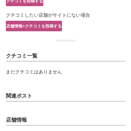
クチコミを投稿する
IT製品の技術・比較・事例
クチコミしたい店舗がサイトにない場合
製造業のIT導入・活用を支援
店舗情報+クチコミを投稿する
モノづくり技術者専門サイト
advertisement
エレクトロニクス専門サイト
クチコミ一覧
電子設計の基本と応用
エネルギーの専門メディア
まだクチコミはありません
建設×テクノロジーの最前線
ちょっと気になるネットの話題
関連ポスト
店舗情報