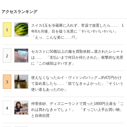
アクセスランキング
スイカ1玉を冷蔵庫に入れず、常温で放置したら…… 1
1
年8カ月後、目を疑う光景に「ヤバいヤバいヤバい」
「えっ、こんな姿に……!?」
セカストに50着以上の服を買取依頼→渡されたレシート
2
は…… 「支払いまで何日か待たされた」衝撃的な光景
に「この値段はヤバすぎ」
使えなくなったルイ・ヴィトンのバッグ→約4万円かけ
3
て染め直したら……「捨てなきゃよかった」「そういう
使い道もあったのか」
仲里依紗、ディズニーランドで買った1800円土産を「こ
4
れは買わなきゃでしょ！」 「すっごい上手お買い物」
と自画自賛