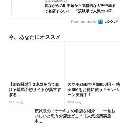
公開 2025/04/24
昔ながらの町中華から本格的なガチ中華ま
で名店ぞろい！ 「茨城県で人気の中華料
理」...
Recommended by
今、あなたにオススメ
【SNS騒然】3連単を当て続
スマホ2GBで月額850円～ 格
ける競馬予想サイトが異常す
安SIMをお得に使うキャンペ
ぎる
ーン実施中！
PR(ルーツ)
PR(IIJmio)
茨城県の「ケーキ」の名店を紹介！ 一番お
いしいと思うお店はどこ？【人気投票実施
中...