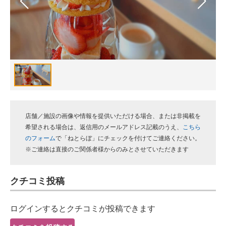
スマホと通信の最新トレンド
進化するPCとデバイスの未来
好きが集まる 比べて選べる
ビジネスと働き方のヒント
AI活用のいまが分かる
店舗／施設の画像や情報を提供いただける場合、または非掲載を
企業ITのトレンドを詳説
希望される場合は、返信用のメールアドレス記載のうえ、
こちら
のフォーム
で「ねとらぼ」にチェックを付けてご連絡ください。
経営リーダーのコミュニティ
※ご連絡は直接のご関係者様からのみとさせていただきます
マーケ×ITの今がよく分かる
クチコミ投稿
ITエンジニア向け専門サイト
ログインするとクチコミが投稿できます
企業向けIT製品の総合サイト