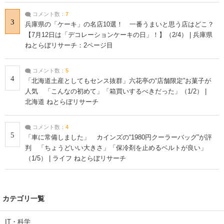
コメント数：
7
3
兵庫県の「ケーキ」の名店10選！ 一番うまいと思う店はどこ？
【7月12日は「デコレーションケーキの日」！】（2/4） | 兵庫県
ねとらぼリサーチ：2ページ目
コメント数：
5
4
「北海道土産としてもセンス抜群」六花亭の“店舗限定”お菓子が
人気 「こんなの初めて」「箱買いするべきだった」（1/2） |
北海道 ねとらぼリサーチ
コメント数：
4
5
「車に常備しました」 カインズの“1980円クーラーバッグ”が評
判 「ちょうどいい大きさ」「保冷剤を止めるベルトが良い」
（1/5） | ライフ ねとらぼリサーチ
カテゴリ一覧
IT・科学