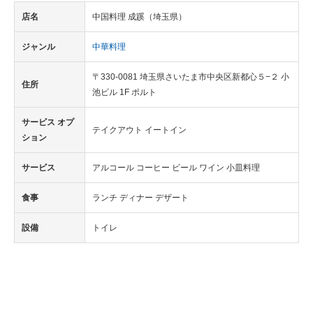
店名
中国料理 成蹊（埼玉県）
ジャンル
中華料理
〒330-0081 埼玉県さいたま市中央区新都心５−２ 小
住所
池ビル 1F ポルト
サービス オプ
テイクアウト イートイン
ション
サービス
アルコール コーヒー ビール ワイン 小皿料理
食事
ランチ ディナー デザート
設備
トイレ