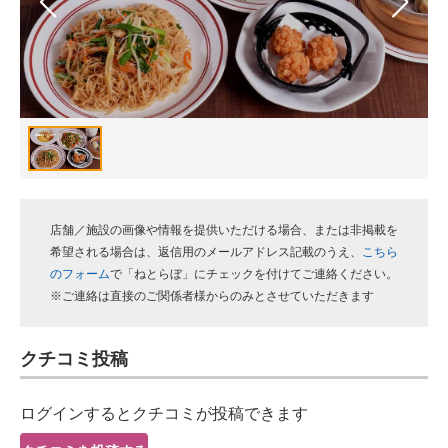
スマホと通信の最新トレンド
進化するPCとデバイスの未来
好きが集まる 比べて選べる
ビジネスと働き方のヒント
AI活用のいまが分かる
店舗／施設の画像や情報を提供いただける場合、または非掲載を
企業ITのトレンドを詳説
希望される場合は、返信用のメールアドレス記載のうえ、
こちら
のフォーム
で「ねとらぼ」にチェックを付けてご連絡ください。
経営リーダーのコミュニティ
※ご連絡は直接のご関係者様からのみとさせていただきます
マーケ×ITの今がよく分かる
クチコミ投稿
ITエンジニア向け専門サイト
ログインするとクチコミが投稿できます
企業向けIT製品の総合サイト