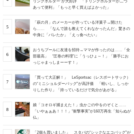
リンクホルダー”が大好評 「ドリンクホルダーが二つ
あって便利」「もっと早く買えばよかった」
「萩の月」のメーカーが作っている洋菓子→開けた
5
ら…… 「なんで誰も教えてくれなかったんだ」驚きの
中身に「バレたか」「えっ食べたい」
おうちプールに友達を招待→ママが作ったのは……「全
6
部最高」 “圧巻の料理”に「うっひょ～！」「勝手にお
っじゃまっしまーーす！」
「買って大正解！」 LeSportsac（レスポートサック）
7
の“ミニショルダーバッグ”が高評価 「軽いし、しっか
りした作り」「持っているだけで気分があがる」
娘「コオロギ捕まえた！」虫かごの中をのぞくと……
8
「いやぁぁあ！！！」“衝撃事実”が160万再生「知らぬが
仏」
「2個も買いました」 スタバの“シックなエコバッグ”が