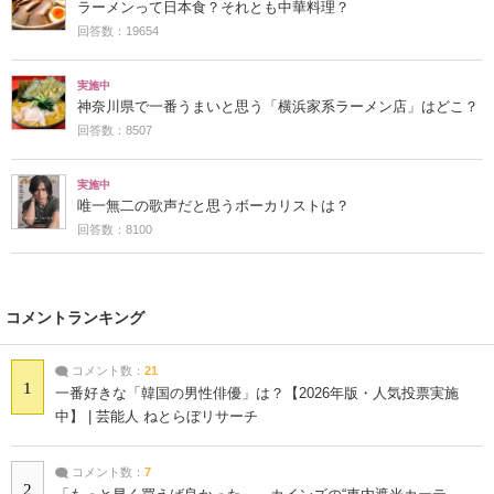
ラーメンって日本食？それとも中華料理？
回答数：19654
実施中
神奈川県で一番うまいと思う「横浜家系ラーメン店」はどこ？
回答数：8507
実施中
唯一無二の歌声だと思うボーカリストは？
回答数：8100
コメントランキング
コメント数：
21
1
一番好きな「韓国の男性俳優」は？【2026年版・人気投票実施
中】 | 芸能人 ねとらぼリサーチ
コメント数：
7
2