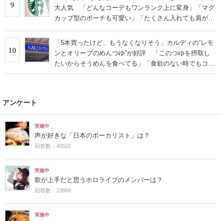
9
大人気 「どんなコーデもワンランク上に変身」「マグ
カップ型のポーチも可愛い」「たくさん入れても肩が痛
くならない」
「5本買ったけど、もうなくなりそう」カルディの“レモ
10
ンとオリーブのめんつゆ”が好評 「このつゆを摂取し
たいからそうめんを食べてる」「食欲のない時でもコレ
で食べられる」
アンケート
実施中
声が好きな「日本のボーカリスト」は？
回答数：49502
実施中
歌が上手だと思うホロライブのメンバーは？
回答数：23868
実施中