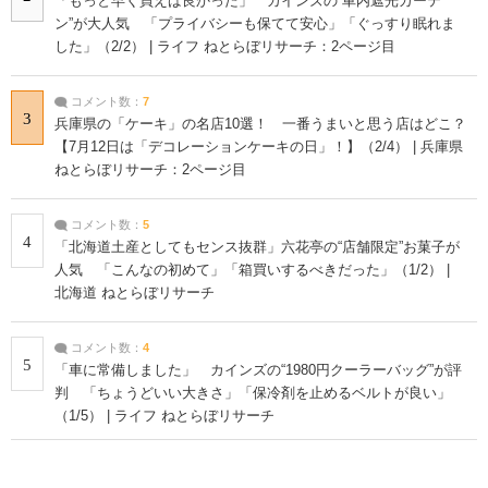
「もっと早く買えば良かった」 カインズの“車内遮光カーテ
ン”が大人気 「プライバシーも保てて安心」「ぐっすり眠れま
した」（2/2） | ライフ ねとらぼリサーチ：2ページ目
コメント数：
7
3
兵庫県の「ケーキ」の名店10選！ 一番うまいと思う店はどこ？
【7月12日は「デコレーションケーキの日」！】（2/4） | 兵庫県
ねとらぼリサーチ：2ページ目
コメント数：
5
4
「北海道土産としてもセンス抜群」六花亭の“店舗限定”お菓子が
人気 「こんなの初めて」「箱買いするべきだった」（1/2） |
北海道 ねとらぼリサーチ
コメント数：
4
5
「車に常備しました」 カインズの“1980円クーラーバッグ”が評
判 「ちょうどいい大きさ」「保冷剤を止めるベルトが良い」
（1/5） | ライフ ねとらぼリサーチ