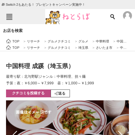
🎁 Switch 2もあたる！ プレゼントキャンペーン実施中！
ねとらぼメニュー
お店を検索
TOP
ニュース
TOP
>
リサーチ
>
グルメクチコミ
>
グルメ
>
中華料理
>
中国料理 成蹊（埼玉県）
エンタメ
クイズ
TOP
>
リサーチ
>
グルメクチコミ
>
埼玉県
>
さいたま市
>
中国料理 成蹊（埼玉県）
グルメ
地域
中国料理 成蹊（埼玉県）
住まい
教育・育児
最寄り駅：北与野駅
ジャンル：中華料理、担々麺
動物
リサーチ
予算：夜：￥6,000～￥7,999 昼：￥1,000～￥1,999
クチコミを投稿する
会員記事
送る
メディア
注目記事を集めた総合ページ
ITの今と未来を見通す