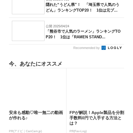
隠れた“うどん県”！ 「埼玉県で人気のう
どん」ランキングTOP20！ 1位は元プ...
公開 2025/04/24
「熊谷市で人気のラーメン」ランキングTO
P20！ 1位は「RAMEN STAND...
Recommended by
今、あなたにオススメ
安未も感動♡唯一無二の動画
FPが解説！Apple製品を分割
が作れる♪
手数料0円で入手する方法と
は？
PR(アドビ｜CanCam.jp)
PR(Fav-Log)