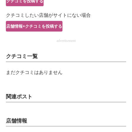
クチコミを投稿する
IT製品の技術・比較・事例
クチコミしたい店舗がサイトにない場合
製造業のIT導入・活用を支援
店舗情報+クチコミを投稿する
モノづくり技術者専門サイト
advertisement
エレクトロニクス専門サイト
クチコミ一覧
電子設計の基本と応用
エネルギーの専門メディア
まだクチコミはありません
建設×テクノロジーの最前線
ちょっと気になるネットの話題
関連ポスト
店舗情報