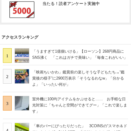
当たる！読者アンケート実施中
アクセスランキング
「うますぎて1億個いける」【ローソン】268円商品に
1
SNS沸く 「これはガチで美味い」「毎食これがいい」
「映画ちいかわ」鑑賞前の楽しそうな子どもたち→“鑑
2
賞後の様子”に2900万表示「そうなるわなw」「分かる
よ」「いったい何が」
室外機に100均アイテムをかぶせると…… お手軽な日
3
光対策に「ちゃんと空間ができてグー」「これで楽しま
す」
「車のバーにぴったりだった」 3COINSの“スマホ＆ド
4