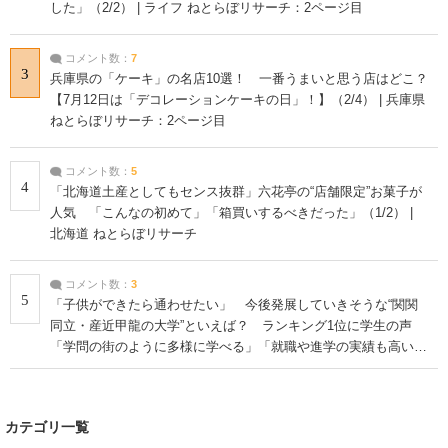
した」（2/2） | ライフ ねとらぼリサーチ：2ページ目
コメント数：
7
3
兵庫県の「ケーキ」の名店10選！ 一番うまいと思う店はどこ？
【7月12日は「デコレーションケーキの日」！】（2/4） | 兵庫県
ねとらぼリサーチ：2ページ目
コメント数：
5
4
「北海道土産としてもセンス抜群」六花亭の“店舗限定”お菓子が
人気 「こんなの初めて」「箱買いするべきだった」（1/2） |
北海道 ねとらぼリサーチ
コメント数：
3
5
「子供ができたら通わせたい」 今後発展していきそうな“関関
同立・産近甲龍の大学”といえば？ ランキング1位に学生の声
「学問の街のように多様に学べる」「就職や進学の実績も高い」
| 大学 ねとらぼリサーチ
カテゴリ一覧