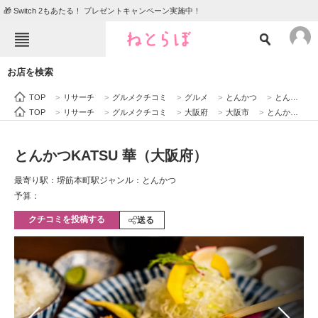
🎁 Switch 2もあたる！ プレゼントキャンペーン実施中！
ねとらぼメニュー
お店を検索
TOP
ニュース
TOP
>
リサーチ
>
グルメクチコミ
>
グルメ
>
とんかつ
>
とんかつKATSU 華（大阪府）
エンタメ
クイズ
TOP
>
リサーチ
>
グルメクチコミ
>
大阪府
>
大阪市
>
とんかつKATSU 華（大阪府）
グルメ
地域
とんかつKATSU 華（大阪府）
住まい
教育・育児
最寄り駅：堺筋本町駅
ジャンル：とんかつ
動物
リサーチ
予算：
クチコミを投稿する
会員記事
送る
メディア
注目記事を集めた総合ページ
ITの今と未来を見通す