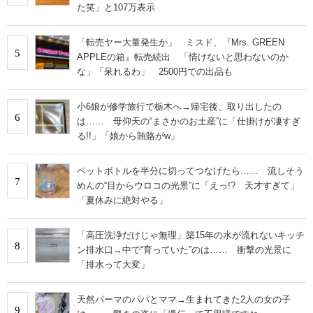
た笑」と107万表示
「転売ヤー大量発生か」 ミスド、『Mrs. GREEN
5
APPLEの箱』転売続出 「情けないと思わないのか
な」「呆れるわ」 2500円での出品も
小6娘が修学旅行で栃木へ→帰宅後、取り出したの
6
は…… 母仰天の“まさかのお土産”に「仕掛けが凄すぎ
る!!」「娘から賄賂がw」
ペットボトルを半分に切ってつなげたら…… 流しそう
7
めんの“目からウロコの光景”に「えっ!? 天才すぎて」
「夏休みに絶対やる」
「高圧洗浄だけじゃ無理」築15年の水が流れないキッチ
8
ン排水口→中で“育っていた”のは…… 衝撃の光景に
「排水って大変」
天然パーマのパパとママ→生まれてきた2人の女の子
9