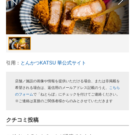
スマホと通信の最新トレンド
進化するPCとデバイスの未来
好きが集まる 比べて選べる
ビジネスと働き方のヒント
引用：
とんかつKATSU 華公式サイト
AI活用のいまが分かる
企業ITのトレンドを詳説
店舗／施設の画像や情報を提供いただける場合、または非掲載を
希望される場合は、返信用のメールアドレス記載のうえ、
こちら
経営リーダーのコミュニティ
のフォーム
で「ねとらぼ」にチェックを付けてご連絡ください。
※ご連絡は直接のご関係者様からのみとさせていただきます
マーケ×ITの今がよく分かる
ITエンジニア向け専門サイト
クチコミ投稿
企業向けIT製品の総合サイト