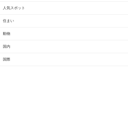
人気スポット
住まい
動物
国内
国際
地域
家電・PC・カメラ
就職・転職
教育
経済