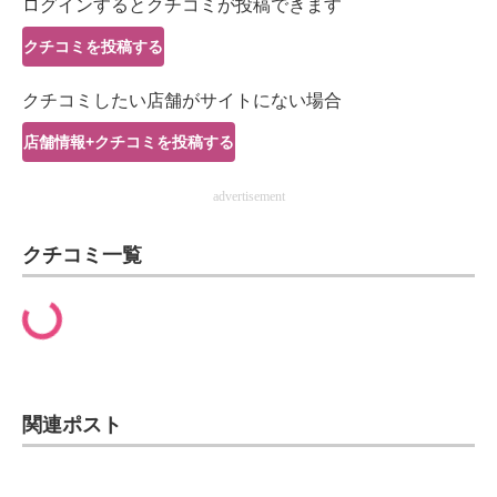
ログインするとクチコミが投稿できます
IT製品の技術・比較・事例
クチコミを投稿する
製造業のIT導入・活用を支援
クチコミしたい店舗がサイトにない場合
モノづくり技術者専門サイト
店舗情報+クチコミを投稿する
エレクトロニクス専門サイト
advertisement
電子設計の基本と応用
クチコミ一覧
エネルギーの専門メディア
建設×テクノロジーの最前線
ちょっと気になるネットの話題
関連ポスト