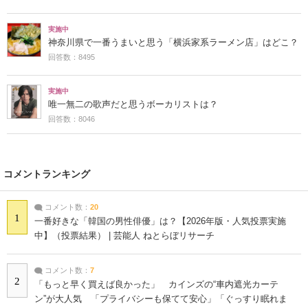
実施中
神奈川県で一番うまいと思う「横浜家系ラーメン店」はどこ？
回答数：8495
実施中
唯一無二の歌声だと思うボーカリストは？
回答数：8046
コメントランキング
コメント数：
20
1
一番好きな「韓国の男性俳優」は？【2026年版・人気投票実施
中】（投票結果） | 芸能人 ねとらぼリサーチ
コメント数：
7
2
「もっと早く買えば良かった」 カインズの“車内遮光カーテ
ン”が大人気 「プライバシーも保てて安心」「ぐっすり眠れま