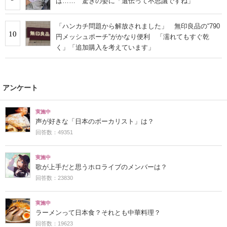
は…… 驚きの姿に「遺伝って不思議ですね」
「ハンカチ問題から解放されました」 無印良品の“790
10
円メッシュポーチ”がかなり便利 「濡れてもすぐ乾
く」「追加購入を考えています」
アンケート
実施中
声が好きな「日本のボーカリスト」は？
回答数：49351
実施中
歌が上手だと思うホロライブのメンバーは？
回答数：23830
実施中
ラーメンって日本食？それとも中華料理？
回答数：19623