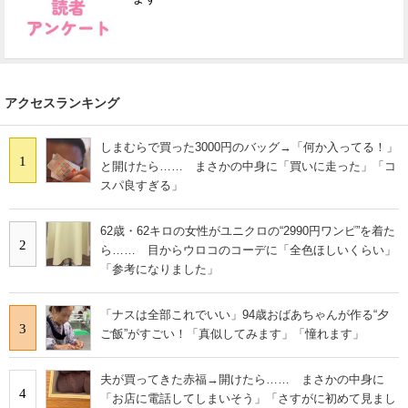
アクセスランキング
しまむらで買った3000円のバッグ→「何か入ってる！」
1
と開けたら…… まさかの中身に「買いに走った」「コ
スパ良すぎる」
62歳・62キロの女性がユニクロの“2990円ワンピ”を着た
2
ら…… 目からウロコのコーデに「全色ほしいくらい」
「参考になりました」
「ナスは全部これでいい」94歳おばあちゃんが作る“夕
3
ご飯”がすごい！「真似してみます」「憧れます」
夫が買ってきた赤福→開けたら…… まさかの中身に
4
「お店に電話してしまいそう」「さすがに初めて見まし