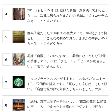
2845日もヒゲを伸ばし続けた男性→意を決して剃った
4
ら…… 親戚に怒られたまさかの理由に「えぇwwwそん
なぁ」「どんまいです」
廃棄予定だった“100キロ”の巨大スイカ→8時間かけて切
5
ると…… 「こんなの初めて見た」まさかの中身が450
万再生「すごすぎやろw」
花嫁「自慢していいですか」 着物にぴったりな“祖母
6
の手作りアイテム”に「ひえー！」「センスが素晴らし
い」「モデルさんかと」
「タンブラーとスマホが収まる」 スタバの“ミニトー
7
ト”に「2個目の購入です」「夏らしく涼しげ、そして軽
い」「店舗で見つけて即購入しちゃいました」の声
「結局、東京土産で一番おいしい」“東京の銘菓”に絶賛
8
の声 「人生で食べたお土産の中でダントツで好き」