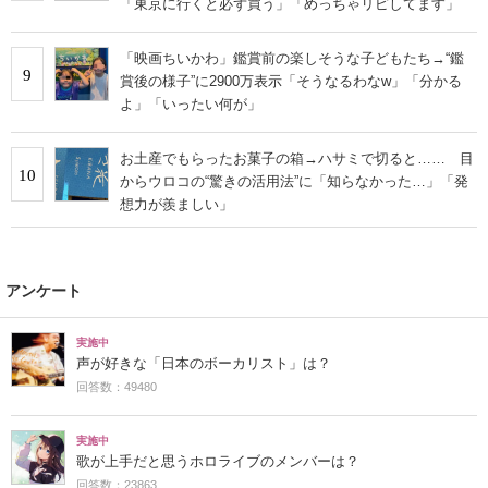
「東京に行くと必ず買う」「めっちゃリピしてます」
「映画ちいかわ」鑑賞前の楽しそうな子どもたち→“鑑
9
賞後の様子”に2900万表示「そうなるわなw」「分かる
よ」「いったい何が」
お土産でもらったお菓子の箱→ハサミで切ると…… 目
10
からウロコの“驚きの活用法”に「知らなかった…」「発
想力が羨ましい」
アンケート
実施中
声が好きな「日本のボーカリスト」は？
回答数：49480
実施中
歌が上手だと思うホロライブのメンバーは？
回答数：23863