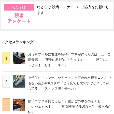
ねとらぼ 読者アンケートにご協力をお願いし
ます
アクセスランキング
おうちプールに友達を招待→ママが作ったのは……「全
1
部最高」 “圧巻の料理”に「うっひょ～！」「勝手にお
っじゃまっしまーーす！」
小学生に「ママー！ヤギー！」と言われた愛犬→とんで
2
もない姿が480万表示「どう見ても犬ですけど？って顔
してる」「ストレス消え去った」
娘「コオロギ捕まえた！」虫かごの中をのぞくと……
3
「いやぁぁあ！！！」“衝撃事実”が160万再生「知らぬが
仏」