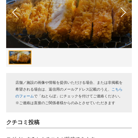
スマホと通信の最新トレンド
進化するPCとデバイスの未来
好きが集まる 比べて選べる
ビジネスと働き方のヒント
AI活用のいまが分かる
企業ITのトレンドを詳説
店舗／施設の画像や情報を提供いただける場合、または非掲載を
希望される場合は、返信用のメールアドレス記載のうえ、
こちら
経営リーダーのコミュニティ
のフォーム
で「ねとらぼ」にチェックを付けてご連絡ください。
※ご連絡は直接のご関係者様からのみとさせていただきます
マーケ×ITの今がよく分かる
ITエンジニア向け専門サイト
クチコミ投稿
企業向けIT製品の総合サイト