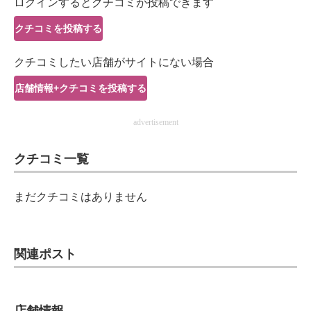
ログインするとクチコミが投稿できます
IT製品の技術・比較・事例
クチコミを投稿する
製造業のIT導入・活用を支援
クチコミしたい店舗がサイトにない場合
モノづくり技術者専門サイト
店舗情報+クチコミを投稿する
エレクトロニクス専門サイト
advertisement
電子設計の基本と応用
クチコミ一覧
エネルギーの専門メディア
建設×テクノロジーの最前線
まだクチコミはありません
ちょっと気になるネットの話題
関連ポスト
店舗情報