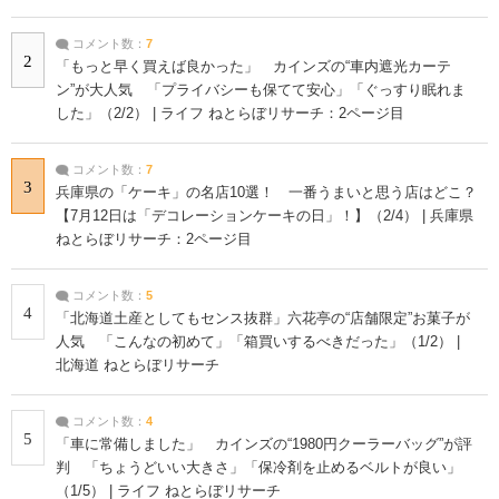
コメント数：
7
2
「もっと早く買えば良かった」 カインズの“車内遮光カーテ
ン”が大人気 「プライバシーも保てて安心」「ぐっすり眠れま
した」（2/2） | ライフ ねとらぼリサーチ：2ページ目
コメント数：
7
3
兵庫県の「ケーキ」の名店10選！ 一番うまいと思う店はどこ？
【7月12日は「デコレーションケーキの日」！】（2/4） | 兵庫県
ねとらぼリサーチ：2ページ目
コメント数：
5
4
「北海道土産としてもセンス抜群」六花亭の“店舗限定”お菓子が
人気 「こんなの初めて」「箱買いするべきだった」（1/2） |
北海道 ねとらぼリサーチ
コメント数：
4
5
「車に常備しました」 カインズの“1980円クーラーバッグ”が評
判 「ちょうどいい大きさ」「保冷剤を止めるベルトが良い」
（1/5） | ライフ ねとらぼリサーチ