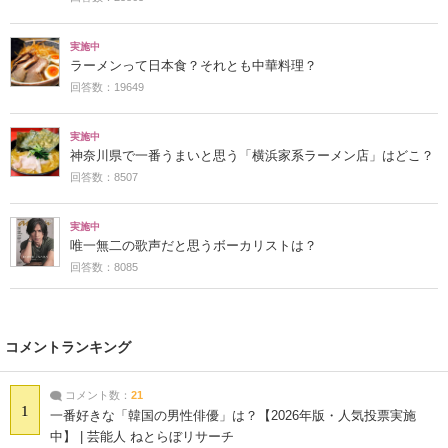
実施中
ラーメンって日本食？それとも中華料理？
回答数：19649
実施中
神奈川県で一番うまいと思う「横浜家系ラーメン店」はどこ？
回答数：8507
実施中
唯一無二の歌声だと思うボーカリストは？
回答数：8085
コメントランキング
コメント数：
21
1
一番好きな「韓国の男性俳優」は？【2026年版・人気投票実施
中】 | 芸能人 ねとらぼリサーチ