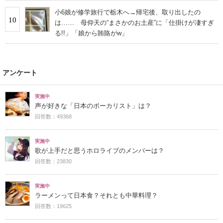
小6娘が修学旅行で栃木へ→帰宅後、取り出したの
10
は…… 母仰天の“まさかのお土産”に「仕掛けが凄すぎ
る!!」「娘から賄賂がw」
アンケート
実施中
声が好きな「日本のボーカリスト」は？
回答数：49368
実施中
歌が上手だと思うホロライブのメンバーは？
回答数：23830
実施中
ラーメンって日本食？それとも中華料理？
回答数：19625