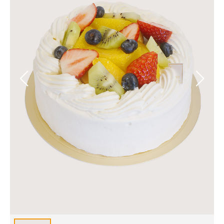
スマホと通信の最新トレンド
進化するPCとデバイスの未来
好きが集まる 比べて選べる
ビジネスと働き方のヒント
AI活用のいまが分かる
企業ITのトレンドを詳説
経営リーダーのコミュニティ
マーケ×ITの今がよく分かる
ITエンジニア向け専門サイト
企業向けIT製品の総合サイト