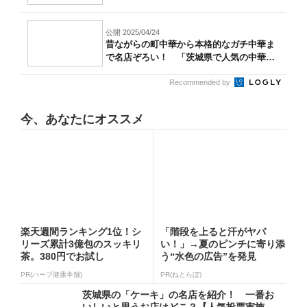
公開 2025/04/24
昔ながらの町中華から本格的なガチ中華ま
で名店ぞろい！ 「茨城県で人気の中華料
理」...
Recommended by
今、あなたにオススメ
楽天週間ランキング1位！シ
「階段を上ると汗がヤバ
リーズ累計3億包のスッキリ
い！」→夏のピンチに寄り添
茶。380円でお試し
う“水色の広告”を発見
PR(ハーブ健康本舗)
PR(ねとらぼ)
茨城県の「ケーキ」の名店を紹介！ 一番お
いしいと思うお店はどこ？【人気投票実施