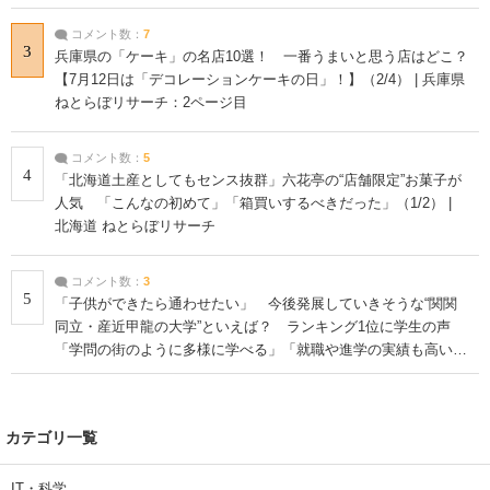
コメント数：
7
3
兵庫県の「ケーキ」の名店10選！ 一番うまいと思う店はどこ？
【7月12日は「デコレーションケーキの日」！】（2/4） | 兵庫県
ねとらぼリサーチ：2ページ目
コメント数：
5
4
「北海道土産としてもセンス抜群」六花亭の“店舗限定”お菓子が
人気 「こんなの初めて」「箱買いするべきだった」（1/2） |
北海道 ねとらぼリサーチ
コメント数：
3
5
「子供ができたら通わせたい」 今後発展していきそうな“関関
同立・産近甲龍の大学”といえば？ ランキング1位に学生の声
「学問の街のように多様に学べる」「就職や進学の実績も高い」
| 大学 ねとらぼリサーチ
カテゴリ一覧
IT・科学