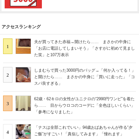
アクセスランキング
夫が買ってきた赤福→開けたら…… まさかの中身に
1
「お店に電話してしまいそう」「さすがに初めて見まし
た笑」と107万表示
しまむらで買った3000円のバッグ→「何か入ってる！」
2
と開けたら…… まさかの中身に「買いに走った」「コ
スパ良すぎる」
62歳・62キロの女性がユニクロの“2990円ワンピ”を着た
3
ら…… 目からウロコのコーデに「全色ほしいくらい」
「参考になりました」
「ナスは全部これでいい」94歳おばあちゃんが作る“夕
4
ご飯”がすごい！「真似してみます」「憧れます」