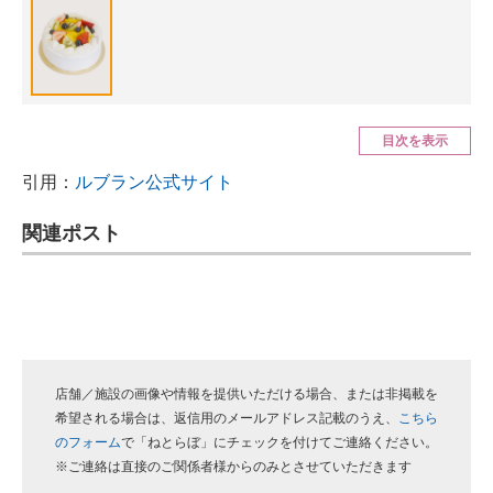
IT製品の技術・比較・事例
製造業のIT導入・活用を支援
モノづくり技術者専門サイト
目次を表示
エレクトロニクス専門サイト
引用：
ルブラン公式サイト
電子設計の基本と応用
関連ポスト
エネルギーの専門メディア
建設×テクノロジーの最前線
ちょっと気になるネットの話題
店舗／施設の画像や情報を提供いただける場合、または非掲載を
希望される場合は、返信用のメールアドレス記載のうえ、
こちら
のフォーム
で「ねとらぼ」にチェックを付けてご連絡ください。
※ご連絡は直接のご関係者様からのみとさせていただきます