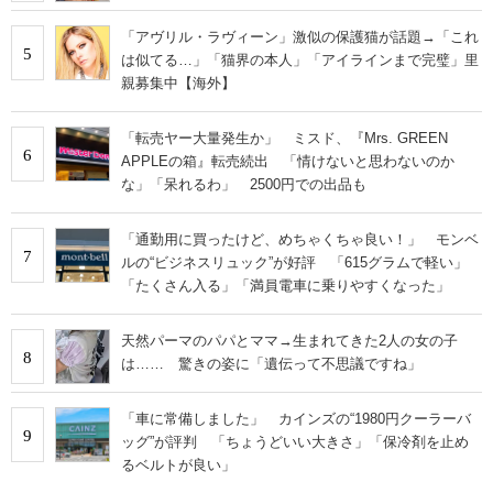
「アヴリル・ラヴィーン」激似の保護猫が話題→「これ
5
は似てる…」「猫界の本人」「アイラインまで完璧」里
親募集中【海外】
「転売ヤー大量発生か」 ミスド、『Mrs. GREEN
6
APPLEの箱』転売続出 「情けないと思わないのか
な」「呆れるわ」 2500円での出品も
「通勤用に買ったけど、めちゃくちゃ良い！」 モンベ
7
ルの“ビジネスリュック”が好評 「615グラムで軽い」
「たくさん入る」「満員電車に乗りやすくなった」
天然パーマのパパとママ→生まれてきた2人の女の子
8
は…… 驚きの姿に「遺伝って不思議ですね」
「車に常備しました」 カインズの“1980円クーラーバ
9
ッグ”が評判 「ちょうどいい大きさ」「保冷剤を止め
るベルトが良い」