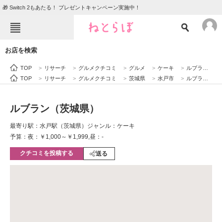
🎁 Switch 2もあたる！ プレゼントキャンペーン実施中！
ねとらぼメニュー
お店を検索
TOP
ニュース
TOP
>
リサーチ
>
グルメクチコミ
>
グルメ
>
ケーキ
>
ルブラン（茨城県）
エンタメ
クイズ
TOP
>
リサーチ
>
グルメクチコミ
>
茨城県
>
水戸市
>
ルブラン（茨城県）
グルメ
地域
ルブラン（茨城県）
住まい
教育・育児
最寄り駅：水戸駅（茨城県）
ジャンル：ケーキ
動物
リサーチ
予算：夜：￥1,000～￥1,999,昼：-
クチコミを投稿する
会員記事
送る
メディア
注目記事を集めた総合ページ
ITの今と未来を見通す