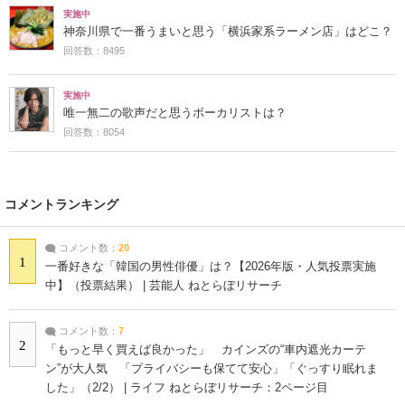
実施中
神奈川県で一番うまいと思う「横浜家系ラーメン店」はどこ？
回答数：8495
実施中
唯一無二の歌声だと思うボーカリストは？
回答数：8054
コメントランキング
コメント数：
20
1
一番好きな「韓国の男性俳優」は？【2026年版・人気投票実施
中】（投票結果） | 芸能人 ねとらぼリサーチ
コメント数：
7
2
「もっと早く買えば良かった」 カインズの“車内遮光カーテ
ン”が大人気 「プライバシーも保てて安心」「ぐっすり眠れま
した」（2/2） | ライフ ねとらぼリサーチ：2ページ目