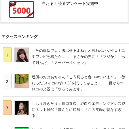
当たる！読者アンケート実施中
アクセスランキング
「その体型でよく脚出せるよね」と言われた女性→ミニ
1
丈ワンピを着たら…… まさかの姿に「『マジか！』っ
て叫んだ」「スーパーオシャレ」
近所のおばあちゃん「こう切ると食べやすいよ〜」→教
2
わった“スイカの切り方”を試してみると…… 目からウ
ロコの光景に「やってみます」
「もう泣きそう」川口春奈、純白ウエディングドレス姿
3
にネット騒然「ほんとに綺麗」「この笑顔が切なすぎ
る」