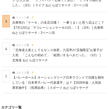
ン”が大人気 「プライバシーも保てて安心」「ぐっすり眠れま
した」（2/2） | ライフ ねとらぼリサーチ：2ページ目
コメント数：
7
3
兵庫県の「ケーキ」の名店10選！ 一番うまいと思う店はどこ？
【7月12日は「デコレーションケーキの日」！】（2/4） | 兵庫県
ねとらぼリサーチ：2ページ目
コメント数：
5
4
「北海道土産としてもセンス抜群」六花亭の“店舗限定”お菓子が
人気 「こんなの初めて」「箱買いするべきだった」（1/2） |
北海道 ねとらぼリサーチ
コメント数：
3
5
【バレーボール】ネーションズリーグ日本ラウンドで活躍を期待
している「日本男子バレー代表選手」は？【2026年版・人気投
票実施中】（投票結果） | スポーツ ねとらぼリサーチ
カテゴリ一覧