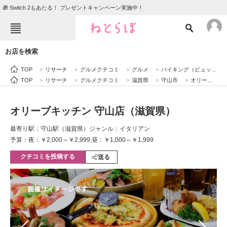
🎁 Switch 2もあたる！ プレゼントキャンペーン実施中！
ねとらぼメニュー
お店を検索
TOP
ニュース
TOP
>
リサーチ
>
グルメクチコミ
>
グルメ
>
バイキング（ビュッフェ）
エンタメ
クイズ
TOP
>
リサーチ
>
グルメクチコミ
>
滋賀県
>
守山市
>
オリーブキッチン 守山店（滋賀県）
グルメ
地域
オリーブキッチン 守山店（滋賀県）
住まい
教育・育児
最寄り駅：守山駅（滋賀県）
ジャンル：イタリアン
動物
リサーチ
予算：夜：￥2,000～￥2,999,昼：￥1,000～￥1,999
クチコミを投稿する
会員記事
送る
メディア
注目記事を集めた総合ページ
ITの今と未来を見通す