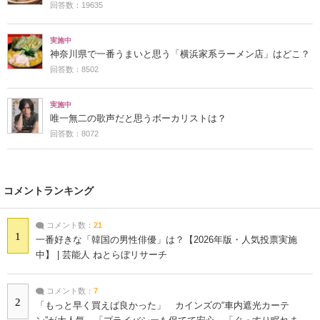
回答数：19635
実施中
神奈川県で一番うまいと思う「横浜家系ラーメン店」はどこ？
回答数：8502
実施中
唯一無二の歌声だと思うボーカリストは？
回答数：8072
コメントランキング
コメント数：
21
1
一番好きな「韓国の男性俳優」は？【2026年版・人気投票実施
中】 | 芸能人 ねとらぼリサーチ
コメント数：
7
2
「もっと早く買えば良かった」 カインズの“車内遮光カーテ