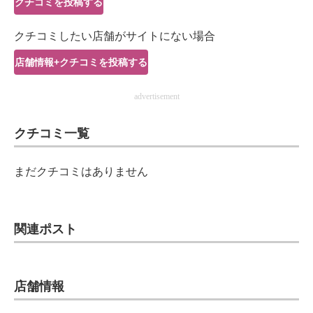
クチコミを投稿する
IT製品の技術・比較・事例
クチコミしたい店舗がサイトにない場合
製造業のIT導入・活用を支援
店舗情報+クチコミを投稿する
モノづくり技術者専門サイト
advertisement
エレクトロニクス専門サイト
クチコミ一覧
電子設計の基本と応用
エネルギーの専門メディア
まだクチコミはありません
建設×テクノロジーの最前線
ちょっと気になるネットの話題
関連ポスト
店舗情報