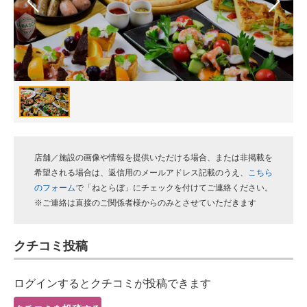
スマホと通信の最新トレンド
進化するPCとデバイスの未来
好きが集まる 比べて選べる
ビジネスと働き方のヒント
AI活用のいまが分かる
店舗／施設の画像や情報を提供いただける場合、または非掲載を
企業ITのトレンドを詳説
希望される場合は、返信用のメールアドレス記載のうえ、
こちら
のフォーム
で「ねとらぼ」にチェックを付けてご連絡ください。
経営リーダーのコミュニティ
※ご連絡は直接のご関係者様からのみとさせていただきます
マーケ×ITの今がよく分かる
クチコミ投稿
ITエンジニア向け専門サイト
ログインするとクチコミが投稿できます
企業向けIT製品の総合サイト