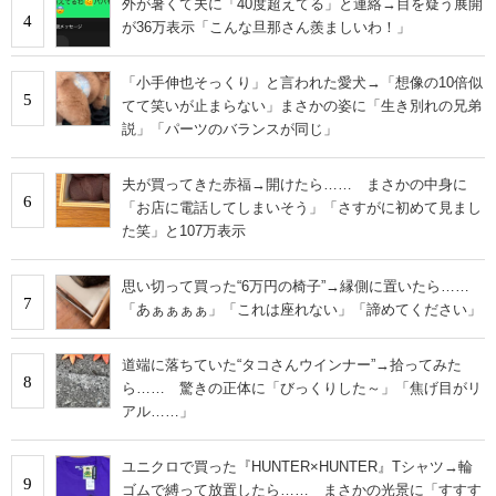
外が暑くて夫に「40度超えてる」と連絡→目を疑う展開
4
が36万表示「こんな旦那さん羨ましいわ！」
「小手伸也そっくり」と言われた愛犬→「想像の10倍似
5
てて笑いが止まらない」まさかの姿に「生き別れの兄弟
説」「パーツのバランスが同じ」
夫が買ってきた赤福→開けたら…… まさかの中身に
6
「お店に電話してしまいそう」「さすがに初めて見まし
た笑」と107万表示
思い切って買った“6万円の椅子”→縁側に置いたら……
7
「あぁぁぁぁ」「これは座れない」「諦めてください」
道端に落ちていた“タコさんウインナー”→拾ってみた
8
ら…… 驚きの正体に「びっくりした～」「焦げ目がリ
アル……」
ユニクロで買った『HUNTER×HUNTER』Tシャツ→輪
9
ゴムで縛って放置したら…… まさかの光景に「すすす