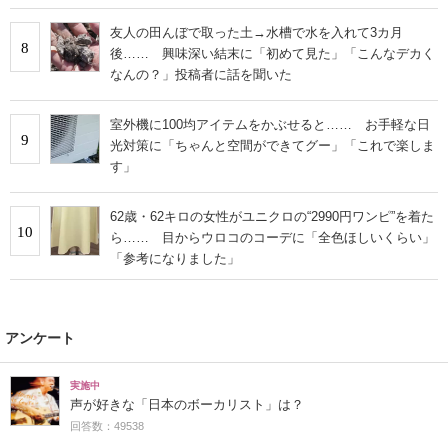
友人の田んぼで取った土→水槽で水を入れて3カ月
8
後…… 興味深い結末に「初めて見た」「こんなデカく
なんの？」投稿者に話を聞いた
室外機に100均アイテムをかぶせると…… お手軽な日
9
光対策に「ちゃんと空間ができてグー」「これで楽しま
す」
62歳・62キロの女性がユニクロの“2990円ワンピ”を着た
10
ら…… 目からウロコのコーデに「全色ほしいくらい」
「参考になりました」
アンケート
実施中
声が好きな「日本のボーカリスト」は？
回答数：49538