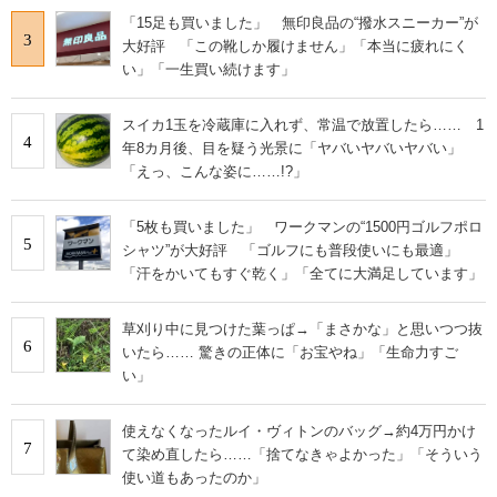
「15足も買いました」 無印良品の“撥水スニーカー”が
3
大好評 「この靴しか履けません」「本当に疲れにく
い」「一生買い続けます」
スイカ1玉を冷蔵庫に入れず、常温で放置したら…… 1
4
年8カ月後、目を疑う光景に「ヤバいヤバいヤバい」
「えっ、こんな姿に……!?」
「5枚も買いました」 ワークマンの“1500円ゴルフポロ
5
シャツ”が大好評 「ゴルフにも普段使いにも最適」
「汗をかいてもすぐ乾く」「全てに大満足しています」
草刈り中に見つけた葉っぱ→「まさかな」と思いつつ抜
6
いたら…… 驚きの正体に「お宝やね」「生命力すご
い」
使えなくなったルイ・ヴィトンのバッグ→約4万円かけ
7
て染め直したら……「捨てなきゃよかった」「そういう
使い道もあったのか」