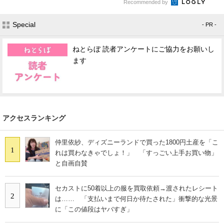
Recommended by
Special
- PR -
ねとらぼ 読者アンケートにご協力をお願いし
ます
アクセスランキング
仲里依紗、ディズニーランドで買った1800円土産を「こ
1
れは買わなきゃでしょ！」 「すっごい上手お買い物」
と自画自賛
セカストに50着以上の服を買取依頼→渡されたレシート
2
は…… 「支払いまで何日か待たされた」衝撃的な光景
に「この値段はヤバすぎ」