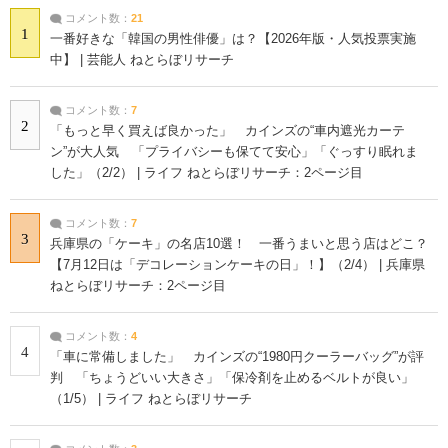
コメント数：
21
1
一番好きな「韓国の男性俳優」は？【2026年版・人気投票実施
中】 | 芸能人 ねとらぼリサーチ
コメント数：
7
2
「もっと早く買えば良かった」 カインズの“車内遮光カーテ
ン”が大人気 「プライバシーも保てて安心」「ぐっすり眠れま
した」（2/2） | ライフ ねとらぼリサーチ：2ページ目
コメント数：
7
3
兵庫県の「ケーキ」の名店10選！ 一番うまいと思う店はどこ？
【7月12日は「デコレーションケーキの日」！】（2/4） | 兵庫県
ねとらぼリサーチ：2ページ目
コメント数：
4
4
「車に常備しました」 カインズの“1980円クーラーバッグ”が評
判 「ちょうどいい大きさ」「保冷剤を止めるベルトが良い」
（1/5） | ライフ ねとらぼリサーチ