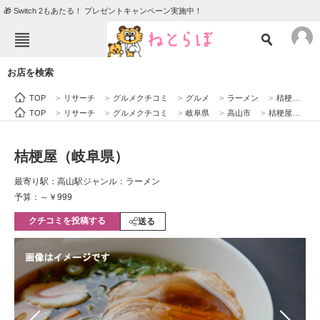
🎁 Switch 2もあたる！ プレゼントキャンペーン実施中！
ねとらぼメニュー
お店を検索
TOP
ニュース
TOP
>
リサーチ
>
グルメクチコミ
>
グルメ
>
ラーメン
>
桔梗屋（岐阜県）
エンタメ
クイズ
TOP
>
リサーチ
>
グルメクチコミ
>
岐阜県
>
高山市
>
桔梗屋（岐阜県）
グルメ
地域
桔梗屋（岐阜県）
住まい
教育・育児
最寄り駅：高山駅
ジャンル：ラーメン
動物
リサーチ
予算：～￥999
クチコミを投稿する
会員記事
送る
メディア
注目記事を集めた総合ページ
ITの今と未来を見通す