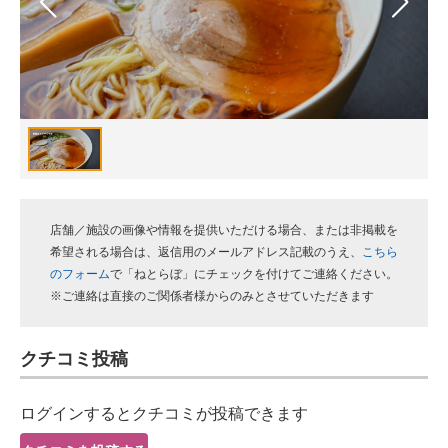
スマホと通信の最新トレンド
進化するPCとデバイスの未来
好きが集まる 比べて選べる
ビジネスと働き方のヒント
AI活用のいまが分かる
店舗／施設の画像や情報を提供いただける場合、または非掲載を
企業ITのトレンドを詳説
希望される場合は、返信用のメールアドレス記載のうえ、
こちら
のフォーム
で「ねとらぼ」にチェックを付けてご連絡ください。
経営リーダーのコミュニティ
※ご連絡は直接のご関係者様からのみとさせていただきます
マーケ×ITの今がよく分かる
クチコミ投稿
ITエンジニア向け専門サイト
ログインするとクチコミが投稿できます
企業向けIT製品の総合サイト