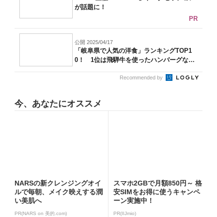
が話題に！
PR
公開 2025/04/17
「岐阜県で人気の洋食」ランキングTOP1
0！ 1位は飛騨牛を使ったハンバーグな
ど...
Recommended by
今、あなたにオススメ
NARSの新クレンジングオイ
スマホ2GBで月額850円～ 格
ルで毎朝、メイク映えする潤
安SIMをお得に使うキャンペ
い美肌へ
ーン実施中！
PR(NARS on 美的.com)
PR(IIJmio)