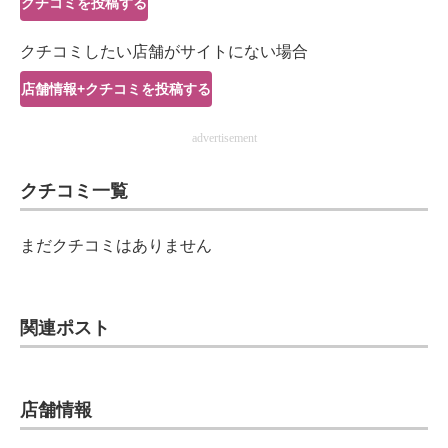
クチコミを投稿する
IT製品の技術・比較・事例
クチコミしたい店舗がサイトにない場合
製造業のIT導入・活用を支援
店舗情報+クチコミを投稿する
モノづくり技術者専門サイト
advertisement
エレクトロニクス専門サイト
クチコミ一覧
電子設計の基本と応用
エネルギーの専門メディア
まだクチコミはありません
建設×テクノロジーの最前線
ちょっと気になるネットの話題
関連ポスト
店舗情報