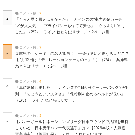
コメント数：
7
2
「もっと早く買えば良かった」 カインズの“車内遮光カーテ
ン”が大人気 「プライバシーも保てて安心」「ぐっすり眠れま
した」（2/2） | ライフ ねとらぼリサーチ：2ページ目
コメント数：
7
3
兵庫県の「ケーキ」の名店10選！ 一番うまいと思う店はどこ？
【7月12日は「デコレーションケーキの日」！】（2/4） | 兵庫県
ねとらぼリサーチ：2ページ目
コメント数：
4
4
「車に常備しました」 カインズの“1980円クーラーバッグ”が評
判 「ちょうどいい大きさ」「保冷剤を止めるベルトが良い」
（1/5） | ライフ ねとらぼリサーチ
コメント数：
3
5
【バレーボール】ネーションズリーグ日本ラウンドで活躍を期待
している「日本男子バレー代表選手」は？【2026年版・人気投
票実施中】（投票結果） | スポーツ ねとらぼリサーチ