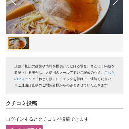
スマホと通信の最新トレンド
進化するPCとデバイスの未来
好きが集まる 比べて選べる
ビジネスと働き方のヒント
AI活用のいまが分かる
店舗／施設の画像や情報を提供いただける場合、または非掲載を
企業ITのトレンドを詳説
希望される場合は、返信用のメールアドレス記載のうえ、
こちら
のフォーム
で「ねとらぼ」にチェックを付けてご連絡ください。
経営リーダーのコミュニティ
※ご連絡は直接のご関係者様からのみとさせていただきます
マーケ×ITの今がよく分かる
クチコミ投稿
ITエンジニア向け専門サイト
ログインするとクチコミが投稿できます
企業向けIT製品の総合サイト