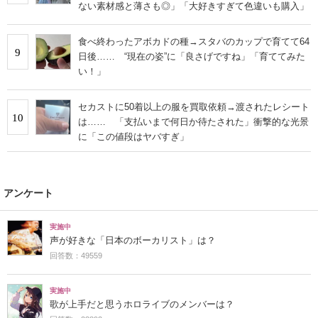
ない素材感と薄さも◎」「大好きすぎて色違いも購入」
食べ終わったアボカドの種→スタバのカップで育てて64
9
日後…… “現在の姿”に「良さげですね」「育ててみた
い！」
セカストに50着以上の服を買取依頼→渡されたレシート
10
は…… 「支払いまで何日か待たされた」衝撃的な光景
に「この値段はヤバすぎ」
アンケート
実施中
声が好きな「日本のボーカリスト」は？
回答数：49559
実施中
歌が上手だと思うホロライブのメンバーは？