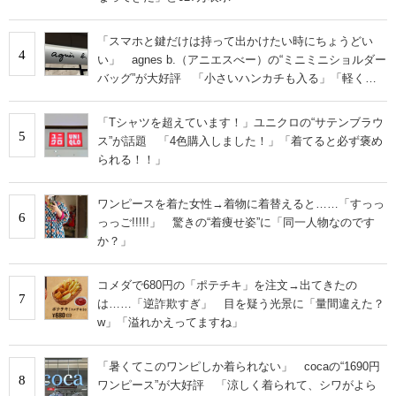
「スマホと鍵だけは持って出かけたい時にちょうどい
4
い」 agnes b.（アニエスべー）の“ミニミニショルダー
バッグ”が大好評 「小さいハンカチも入る」「軽くて
旅行でも活躍します
「Tシャツを超えています！」ユニクロの“サテンブラウ
5
ス”が話題 「4色購入しました！」「着てると必ず褒め
られる！！」
ワンピースを着た女性→着物に着替えると……「すっっ
6
っっご!!!!!」 驚きの“着痩せ姿”に「同一人物なのです
か？」
コメダで680円の「ポテチキ」を注文→出てきたの
7
は……「逆詐欺すぎ」 目を疑う光景に「量間違えた？
w」「溢れかえってますね」
「暑くてこのワンピしか着られない」 cocaの“1690円
8
ワンピース”が大好評 「涼しく着られて、シワがよら