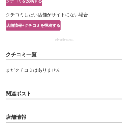
クチコミを投稿する
IT製品の技術・比較・事例
クチコミしたい店舗がサイトにない場合
製造業のIT導入・活用を支援
店舗情報+クチコミを投稿する
モノづくり技術者専門サイト
advertisement
エレクトロニクス専門サイト
クチコミ一覧
電子設計の基本と応用
エネルギーの専門メディア
まだクチコミはありません
建設×テクノロジーの最前線
ちょっと気になるネットの話題
関連ポスト
店舗情報