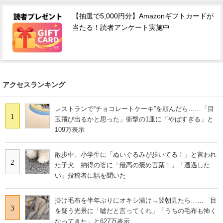
【抽選で5,000円分】Amazonギフトカードが
当たる！読者アンケート実施中
アクセスランキング
レストランで“チョコレートケーキ”を頼んだら……「目
1
玉飛び出るかと思った」衝撃の1皿に「やばすぎる」と
109万表示
散歩中、小学生に「ぬいぐるみが歩いてる！」と言われ
2
た子犬 納得の姿に「最高の褒め言葉！」「遭遇した
い」投稿者に話を聞いた
掛け毛布を半年ぶりにオキシ漬け→翌朝見たら…… 目
3
を疑う光景に「嘘だと言ってくれ」「うちの毛布も怖く
なってきた」と627万表示