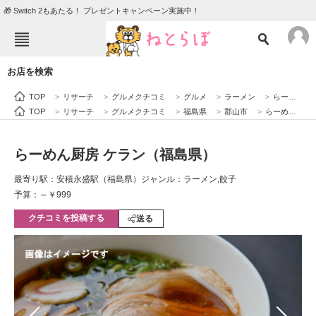
🎁 Switch 2もあたる！ プレゼントキャンペーン実施中！
ねとらぼメニュー
お店を検索
TOP
ニュース
TOP
>
リサーチ
>
グルメクチコミ
>
グルメ
>
ラーメン
>
らーめん厨房 ケラン（福島県）
エンタメ
クイズ
TOP
>
リサーチ
>
グルメクチコミ
>
福島県
>
郡山市
>
らーめん厨房 ケラン（福島県）
グルメ
地域
らーめん厨房 ケラン（福島県）
住まい
教育・育児
最寄り駅：安積永盛駅（福島県）
ジャンル：ラーメン,餃子
動物
リサーチ
予算：～￥999
クチコミを投稿する
会員記事
送る
メディア
注目記事を集めた総合ページ
ITの今と未来を見通す