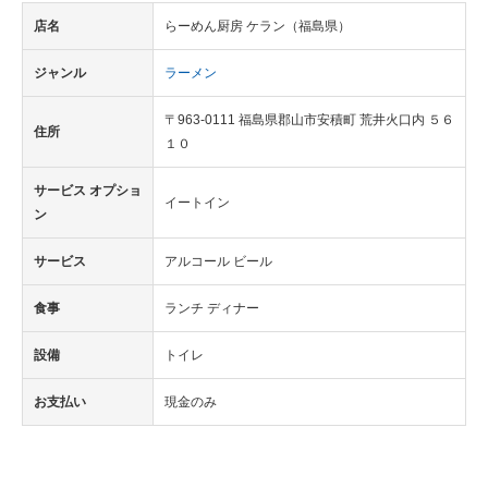
店名
らーめん厨房 ケラン（福島県）
ジャンル
ラーメン
〒963-0111 福島県郡山市安積町 荒井火口内 ５６
住所
１０
サービス オプショ
イートイン
ン
サービス
アルコール ビール
食事
ランチ ディナー
設備
トイレ
お支払い
現金のみ