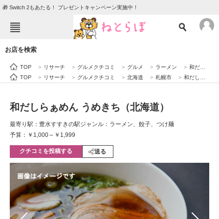
🎁 Switch 2もあたる！ プレゼントキャンペーン実施中！
ねとらぼメニュー
お店を検索
TOP
ニュース
TOP
>
リサーチ
>
グルメクチコミ
>
グルメ
>
ラーメン
>
和だしらぁめん うめきち（北海道）
エンタメ
クイズ
TOP
>
リサーチ
>
グルメクチコミ
>
北海道
>
札幌市
>
和だしらぁめん うめきち（北海道）
グルメ
地域
和だしらぁめん うめきち（北海道）
住まい
教育・育児
最寄り駅：豊水すすきの駅
ジャンル：ラーメン、餃子、つけ麺
動物
リサーチ
予算：￥1,000～￥1,999
クチコミを投稿する
会員記事
送る
メディア
注目記事を集めた総合ページ
ITの今と未来を見通す