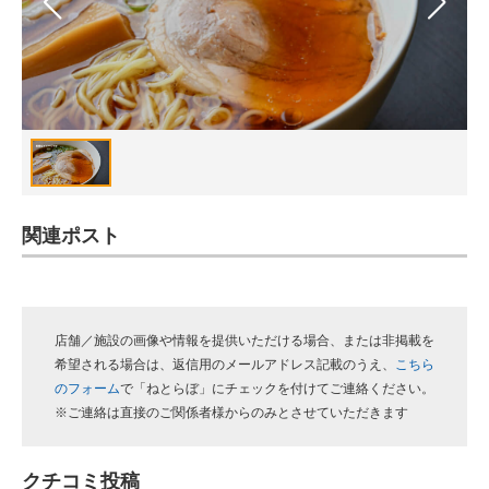
スマホと通信の最新トレンド
進化するPCとデバイスの未来
好きが集まる 比べて選べる
ビジネスと働き方のヒント
AI活用のいまが分かる
関連ポスト
企業ITのトレンドを詳説
経営リーダーのコミュニティ
店舗／施設の画像や情報を提供いただける場合、または非掲載を
希望される場合は、返信用のメールアドレス記載のうえ、
こちら
マーケ×ITの今がよく分かる
のフォーム
で「ねとらぼ」にチェックを付けてご連絡ください。
※ご連絡は直接のご関係者様からのみとさせていただきます
ITエンジニア向け専門サイト
企業向けIT製品の総合サイト
クチコミ投稿