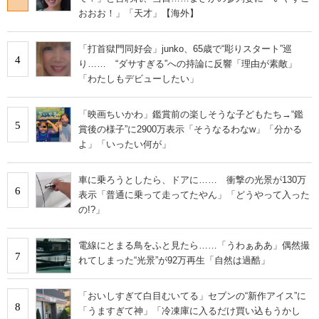
おおお！」「天才」【海外】
「打首獄門同好会」junko、65歳で“彫りスタート”巡
4
り…… “ダサすぎる”への持論に反響「理由が素敵」
「わたしもデビューしたい」
「映画ちいかわ」鑑賞前の楽しそうな子どもたち→“鑑
5
賞後の様子”に2900万表示「そうなるわなw」「分かる
よ」「いったい何が」
車に乗ろうとしたら、ドアに…… 衝撃の光景が130万
6
表示「普通に乗って走ってたやん」「どうやって入った
の!?」
電線にとまる鳥をふと見たら……「うわぁああ」偶然撮
7
れてしまった“光景”が92万再生「自然は過酷」
「おいしすぎて白目むいてる」セブンの“新作アイス”に
8
「うますぎて神」「冷凍庫に入るだけ買い込もうかし