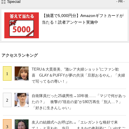
Special
- PR -
【抽選で5,000円分】Amazonギフトカードが
当たる！読者アンケート実施中
アクセスランキング
TERU＆大貫亜美、“激レア夫婦ショット”にファン歓
1
喜 GLAY＆PUFFYが夢の共演「旦那おるやん」「夫婦
で写ってるの尊い！」
自衛隊員だった25歳男性→10年後……「マジで何があっ
2
たの？」 衝撃の“現在の姿”が180万再生「別人…？」
「好きに生きんしゃい」
友人の結婚式へお呼ばれ→「エレガントな格好で来
3
て！」と言われ、当日……まさかの参列姿に「いやすご