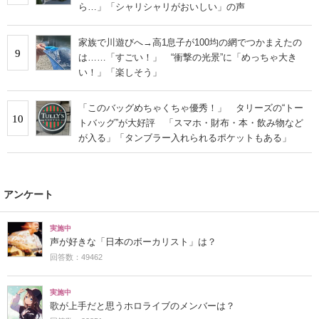
ら…」「シャリシャリがおいしい」の声
家族で川遊びへ→高1息子が100均の網でつかまえたの
9
は……「すごい！」 “衝撃の光景”に「めっちゃ大き
い！」「楽しそう」
「このバッグめちゃくちゃ優秀！」 タリーズの“トー
10
トバッグ”が大好評 「スマホ・財布・本・飲み物など
が入る」「タンブラー入れられるポケットもある」
アンケート
実施中
声が好きな「日本のボーカリスト」は？
回答数：49462
実施中
歌が上手だと思うホロライブのメンバーは？