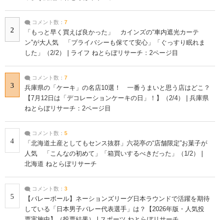
コメント数：
7
2
「もっと早く買えば良かった」 カインズの“車内遮光カーテ
ン”が大人気 「プライバシーも保てて安心」「ぐっすり眠れま
した」（2/2） | ライフ ねとらぼリサーチ：2ページ目
コメント数：
7
3
兵庫県の「ケーキ」の名店10選！ 一番うまいと思う店はどこ？
【7月12日は「デコレーションケーキの日」！】（2/4） | 兵庫県
ねとらぼリサーチ：2ページ目
コメント数：
5
4
「北海道土産としてもセンス抜群」六花亭の“店舗限定”お菓子が
人気 「こんなの初めて」「箱買いするべきだった」（1/2） |
北海道 ねとらぼリサーチ
コメント数：
3
5
【バレーボール】ネーションズリーグ日本ラウンドで活躍を期待
している「日本男子バレー代表選手」は？【2026年版・人気投
票実施中】（投票結果） | スポーツ ねとらぼリサーチ