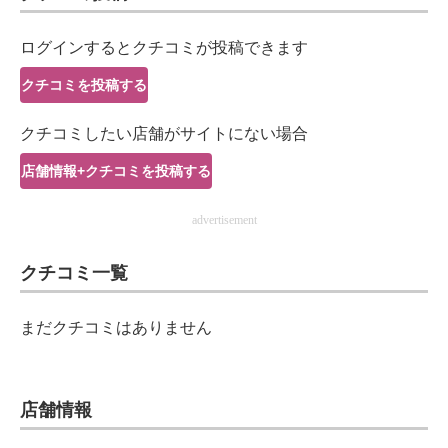
IT製品の技術・比較・事例
ログインするとクチコミが投稿できます
製造業のIT導入・活用を支援
クチコミを投稿する
モノづくり技術者専門サイト
クチコミしたい店舗がサイトにない場合
エレクトロニクス専門サイト
店舗情報+クチコミを投稿する
電子設計の基本と応用
advertisement
エネルギーの専門メディア
クチコミ一覧
建設×テクノロジーの最前線
ちょっと気になるネットの話題
まだクチコミはありません
店舗情報