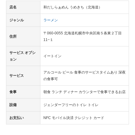
店名
和だしらぁめん うめきち（北海道）
ジャンル
ラーメン
〒060-0055 北海道札幌市中央区南５条東２丁目
住所
11−１
サービス オプシ
イートイン
ョン
アルコール ビール 食事のサービスタイムあり 深夜
サービス
の食事可
食事
朝食 ランチ ディナー カウンターで食事できるお店
設備
ジェンダーフリーのトイレ トイレ
お支払い
NFC モバイル決済 クレジット カード