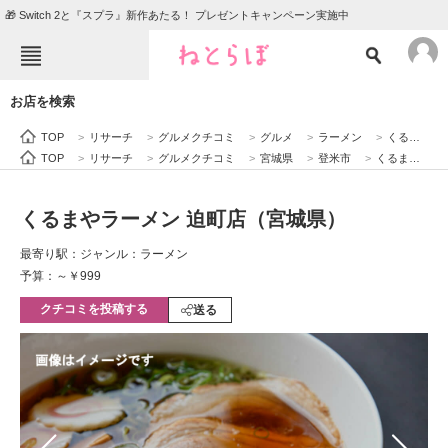
🎁 Switch 2と『スプラ』新作あたる！ プレゼントキャンペーン実施中
ねとらぼメニュー
お店を検索
TOP
ニュース
TOP
>
リサーチ
>
グルメクチコミ
>
グルメ
>
ラーメン
>
くるまやラーメン 迫町店（宮城県）
エンタメ
クイズ
TOP
>
リサーチ
>
グルメクチコミ
>
宮城県
>
登米市
>
くるまやラーメン 迫町店（宮城県）
グルメ
地域
くるまやラーメン 迫町店（宮城県）
住まい
教育・育児
最寄り駅：
ジャンル：ラーメン
動物
リサーチ
予算：～￥999
クチコミを投稿する
会員記事
送る
メディア
注目記事を集めた総合ページ
ITの今と未来を見通す