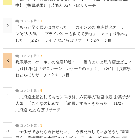
中】（投票結果） | 芸能人 ねとらぼリサーチ
コメント数：
7
2
「もっと早く買えば良かった」 カインズの“車内遮光カーテ
ン”が大人気 「プライバシーも保てて安心」「ぐっすり眠れま
した」（2/2） | ライフ ねとらぼリサーチ：2ページ目
コメント数：
7
3
兵庫県の「ケーキ」の名店10選！ 一番うまいと思う店はどこ？
【7月12日は「デコレーションケーキの日」！】（2/4） | 兵庫県
ねとらぼリサーチ：2ページ目
コメント数：
5
4
「北海道土産としてもセンス抜群」六花亭の“店舗限定”お菓子が
人気 「こんなの初めて」「箱買いするべきだった」（1/2） |
北海道 ねとらぼリサーチ
コメント数：
3
5
「子供ができたら通わせたい」 今後発展していきそうな“関関