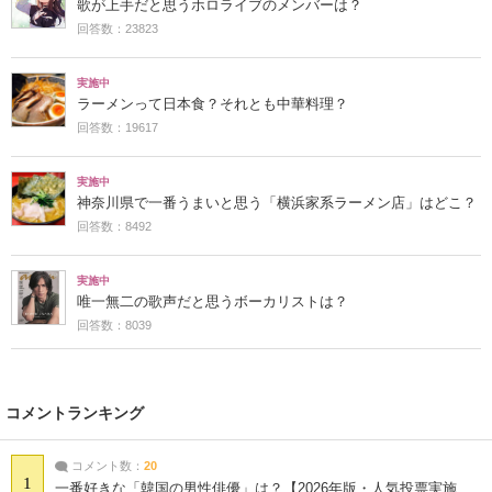
歌が上手だと思うホロライブのメンバーは？
回答数：23823
実施中
ラーメンって日本食？それとも中華料理？
回答数：19617
実施中
神奈川県で一番うまいと思う「横浜家系ラーメン店」はどこ？
回答数：8492
実施中
唯一無二の歌声だと思うボーカリストは？
回答数：8039
コメントランキング
コメント数：
20
1
一番好きな「韓国の男性俳優」は？【2026年版・人気投票実施