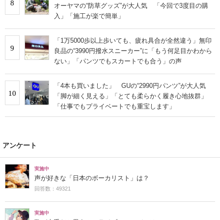
8
オーヤマの“防草グッズ”が大人気 「今回で3度目の購
入」「施工が楽で簡単」
「1万5000歩以上歩いても、疲れ具合が全然違う」無印
9
良品の“3990円撥水スニーカー”に「もう何足目かわから
ない」「パンツでもスカートでも合う」の声
「4本も買いました」 GUの“2990円パンツ”が大人気
10
「脚が細く見える」「とても柔らかく履き心地抜群」
「仕事でもプライベートでも重宝します」
アンケート
実施中
声が好きな「日本のボーカリスト」は？
回答数：49321
実施中