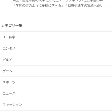
同立・産近甲龍の大学”といえば？ ランキング1位に学生の声
「学問の街のように多様に学べる」「就職や進学の実績も高い」
| 大学 ねとらぼリサーチ
カテゴリ一覧
IT・科学
エンタメ
グルメ
ゲーム
スポーツ
ニュース
ファッション