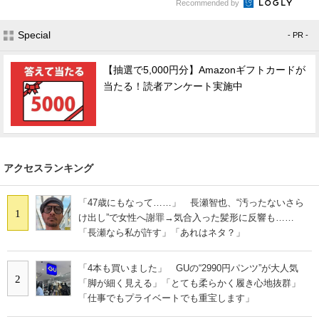
Recommended by
Special
- PR -
【抽選で5,000円分】Amazonギフトカードが
当たる！読者アンケート実施中
アクセスランキング
「47歳にもなって……」 長瀬智也、“汚ったないさら
1
け出し”で女性へ謝罪→気合入った髪形に反響も……
「長瀬なら私が許す」「あれはネタ？」
「4本も買いました」 GUの“2990円パンツ”が大人気
2
「脚が細く見える」「とても柔らかく履き心地抜群」
「仕事でもプライベートでも重宝します」