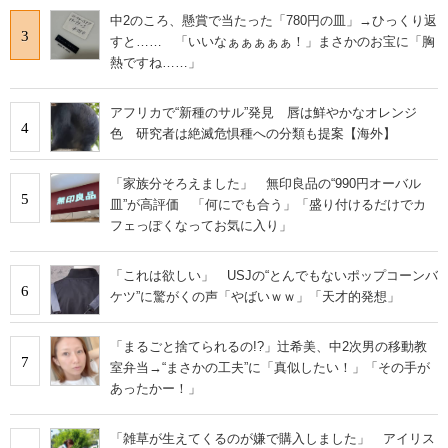
中2のころ、懸賞で当たった「780円の皿」→ひっくり返
3
すと…… 「いいなぁぁぁぁぁ！」まさかのお宝に「胸
熱ですね……」
アフリカで“新種のサル”発見 唇は鮮やかなオレンジ
4
色 研究者は絶滅危惧種への分類も提案【海外】
「家族分そろえました」 無印良品の“990円オーバル
5
皿”が高評価 「何にでも合う」「盛り付けるだけでカ
フェっぽくなってお気に入り」
「これは欲しい」 USJの“とんでもないポップコーンバ
6
ケツ”に驚がくの声「やばいｗｗ」「天才的発想」
「まるごと捨てられるの!?」辻希美、中2次男の移動教
7
室弁当→“まさかの工夫”に「真似したい！」「その手が
あったかー！」
「雑草が生えてくるのが嫌で購入しました」 アイリス