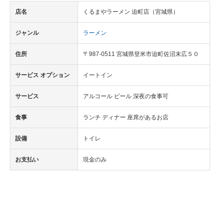
店名
くるまやラーメン 迫町店（宮城県）
ジャンル
ラーメン
住所
〒987-0511 宮城県登米市迫町佐沼末広５０
サービス オプション
イートイン
サービス
アルコール ビール 深夜の食事可
食事
ランチ ディナー 座席があるお店
設備
トイレ
お支払い
現金のみ