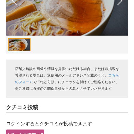
スマホと通信の最新トレンド
進化するPCとデバイスの未来
好きが集まる 比べて選べる
ビジネスと働き方のヒント
AI活用のいまが分かる
店舗／施設の画像や情報を提供いただける場合、または非掲載を
企業ITのトレンドを詳説
希望される場合は、返信用のメールアドレス記載のうえ、
こちら
のフォーム
で「ねとらぼ」にチェックを付けてご連絡ください。
経営リーダーのコミュニティ
※ご連絡は直接のご関係者様からのみとさせていただきます
マーケ×ITの今がよく分かる
クチコミ投稿
ITエンジニア向け専門サイト
ログインするとクチコミが投稿できます
企業向けIT製品の総合サイト