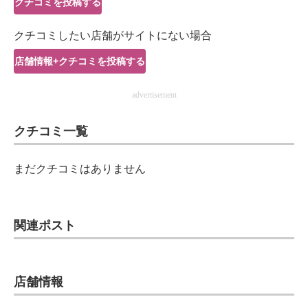
クチコミを投稿する
IT製品の技術・比較・事例
クチコミしたい店舗がサイトにない場合
製造業のIT導入・活用を支援
店舗情報+クチコミを投稿する
モノづくり技術者専門サイト
advertisement
エレクトロニクス専門サイト
クチコミ一覧
電子設計の基本と応用
エネルギーの専門メディア
まだクチコミはありません
建設×テクノロジーの最前線
ちょっと気になるネットの話題
関連ポスト
店舗情報