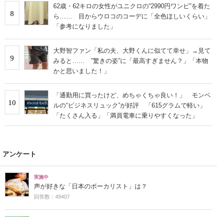
62歳・62キロの女性がユニクロの“2990円ワンピ”を着た
8
ら…… 目からウロコのコーデに「全色ほしいくらい」
「参考になりました」
大野智ファン「私の夫、大野くんに似てて幸せ」→見て
9
みると…… ‟驚きの姿”に「最高すぎません？」「本物
かと思いました！」
「通勤用に買ったけど、めちゃくちゃ良い！」 モンベ
10
ルの“ビジネスリュック”が好評 「615グラムで軽い」
「たくさん入る」「満員電車に乗りやすくなった」
アンケート
実施中
声が好きな「日本のボーカリスト」は？
回答数：49407