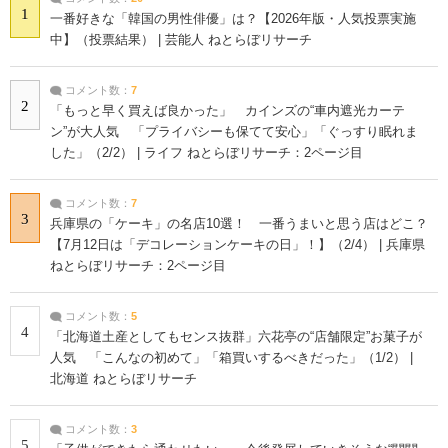
1
一番好きな「韓国の男性俳優」は？【2026年版・人気投票実施
中】（投票結果） | 芸能人 ねとらぼリサーチ
コメント数：
7
2
「もっと早く買えば良かった」 カインズの“車内遮光カーテ
ン”が大人気 「プライバシーも保てて安心」「ぐっすり眠れま
した」（2/2） | ライフ ねとらぼリサーチ：2ページ目
コメント数：
7
3
兵庫県の「ケーキ」の名店10選！ 一番うまいと思う店はどこ？
【7月12日は「デコレーションケーキの日」！】（2/4） | 兵庫県
ねとらぼリサーチ：2ページ目
コメント数：
5
4
「北海道土産としてもセンス抜群」六花亭の“店舗限定”お菓子が
人気 「こんなの初めて」「箱買いするべきだった」（1/2） |
北海道 ねとらぼリサーチ
コメント数：
3
5