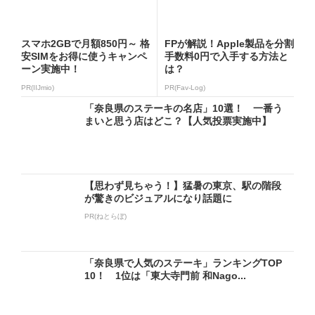
スマホ2GBで月額850円～ 格
FPが解説！Apple製品を分割
安SIMをお得に使うキャンペ
手数料0円で入手する方法と
ーン実施中！
は？
PR(IIJmio)
PR(Fav-Log)
「奈良県のステーキの名店」10選！ 一番う
まいと思う店はどこ？【人気投票実施中】
【思わず見ちゃう！】猛暑の東京、駅の階段
が驚きのビジュアルになり話題に
PR(ねとらぼ)
「奈良県で人気のステーキ」ランキングTOP
10！ 1位は「東大寺門前 和Nago...