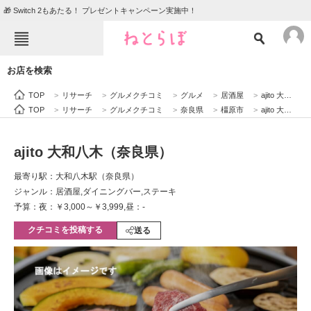
🎁 Switch 2もあたる！ プレゼントキャンペーン実施中！
ねとらぼメニュー
お店を検索
TOP
ニュース
TOP
>
リサーチ
>
グルメクチコミ
>
グルメ
>
居酒屋
>
ajito 大和八木（奈良県）
エンタメ
クイズ
TOP
>
リサーチ
>
グルメクチコミ
>
奈良県
>
橿原市
>
ajito 大和八木（奈良県）
グルメ
地域
ajito 大和八木（奈良県）
住まい
教育・育児
最寄り駅：大和八木駅（奈良県）
動物
リサーチ
ジャンル：居酒屋,ダイニングバー,ステーキ
予算：夜：￥3,000～￥3,999,昼：-
会員記事
クチコミを投稿する
送る
メディア
注目記事を集めた総合ページ
ITの今と未来を見通す