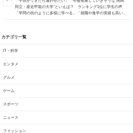
「子供ができたら通わせたい」 今後発展していきそうな“関関
同立・産近甲龍の大学”といえば？ ランキング1位に学生の声
「学問の街のように多様に学べる」「就職や進学の実績も高い」
| 大学 ねとらぼリサーチ
カテゴリ一覧
IT・科学
エンタメ
グルメ
ゲーム
スポーツ
ニュース
ファッション