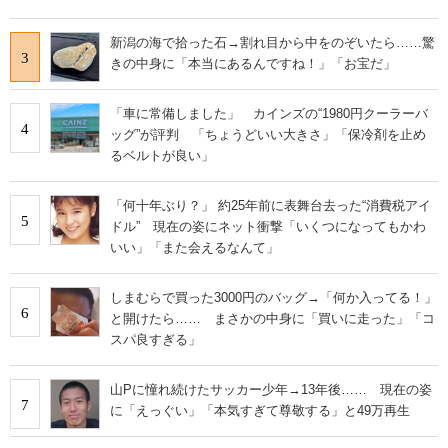
新潟の海で拾った石→割れ目から中をのぞいたら……驚
3
きの中身に「本当にあるんですね！」「お宝だ」
「車に常備しました」 カインズの“1980円クーラーバ
4
ッグ”が評判 「ちょうどいい大きさ」「保冷剤を止め
るベルトが良い」
「何十年ぶり？」 約25年前に表舞台去った“消費税アイ
5
ドル” 現在の姿にネット衝撃「いくつになってもかわ
いい」「また会えるなんて」
しまむらで買った3000円のバッグ→「何か入ってる！」
6
と開けたら…… まさかの中身に「買いに走った」「コ
スパ良すぎる」
山Pに憧れ続けたサッカー少年→13年後…… 現在の姿
7
に「えっぐい」「本気すぎて尊敬する」と49万再生