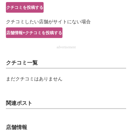
IT製品の技術・比較・事例
クチコミを投稿する
製造業のIT導入・活用を支援
クチコミしたい店舗がサイトにない場合
モノづくり技術者専門サイト
店舗情報+クチコミを投稿する
エレクトロニクス専門サイト
advertisement
電子設計の基本と応用
クチコミ一覧
エネルギーの専門メディア
まだクチコミはありません
建設×テクノロジーの最前線
ちょっと気になるネットの話題
関連ポスト
店舗情報