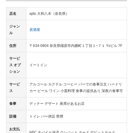
店名
ajito 大和八木（奈良県）
ジャン
居酒屋
ル
住所
〒634-0804 奈良県橿原市内膳町１丁目１−７１ Ysビル 7F
サービ
ス オプ
イートイン
ション
サービ
アルコール カクテル コーヒー バーでの食事注文 ハードリ
ス
カー ビール ワイン 小皿料理 食事の提供あり 深夜の食事可
食事
ディナー デザート 座席があるお店
設備
トイレ バー併設 禁煙
お支払
NFC モバイル決済 クレジット カード デビットカード