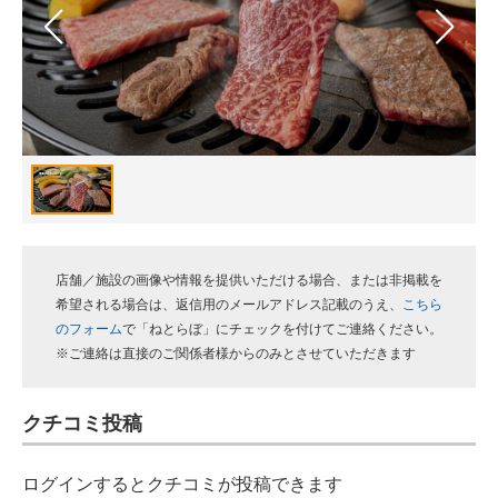
スマホと通信の最新トレンド
進化するPCとデバイスの未来
好きが集まる 比べて選べる
ビジネスと働き方のヒント
AI活用のいまが分かる
企業ITのトレンドを詳説
店舗／施設の画像や情報を提供いただける場合、または非掲載を
希望される場合は、返信用のメールアドレス記載のうえ、
こちら
経営リーダーのコミュニティ
のフォーム
で「ねとらぼ」にチェックを付けてご連絡ください。
※ご連絡は直接のご関係者様からのみとさせていただきます
マーケ×ITの今がよく分かる
クチコミ投稿
ITエンジニア向け専門サイト
企業向けIT製品の総合サイト
ログインするとクチコミが投稿できます