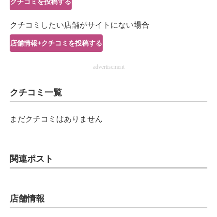
クチコミを投稿する
IT製品の技術・比較・事例
クチコミしたい店舗がサイトにない場合
製造業のIT導入・活用を支援
店舗情報+クチコミを投稿する
モノづくり技術者専門サイト
advertisement
エレクトロニクス専門サイト
クチコミ一覧
電子設計の基本と応用
エネルギーの専門メディア
まだクチコミはありません
建設×テクノロジーの最前線
ちょっと気になるネットの話題
関連ポスト
店舗情報