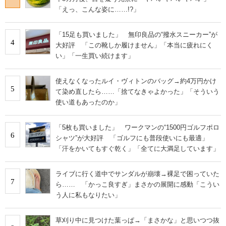
「えっ、こんな姿に……!?」
「15足も買いました」 無印良品の“撥水スニーカー”が
4
大好評 「この靴しか履けません」「本当に疲れにく
い」「一生買い続けます」
使えなくなったルイ・ヴィトンのバッグ→約4万円かけ
5
て染め直したら……「捨てなきゃよかった」「そういう
使い道もあったのか」
「5枚も買いました」 ワークマンの“1500円ゴルフポロ
6
シャツ”が大好評 「ゴルフにも普段使いにも最適」
「汗をかいてもすぐ乾く」「全てに大満足しています」
ライブに行く道中でサンダルが崩壊→裸足で困っていた
7
ら…… 「かっこ良すぎ」まさかの展開に感動「こうい
う人に私もなりたい」
草刈り中に見つけた葉っぱ→「まさかな」と思いつつ抜