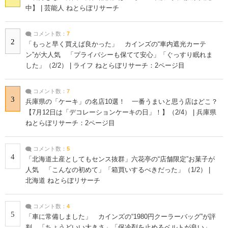
中】 | 芸能人 ねとらぼリサーチ
コメント数：
7
2
「もっと早く買えば良かった」 カインズの“車内遮光カーテ
ン”が大人気 「プライバシーも保てて安心」「ぐっすり眠れま
した」（2/2） | ライフ ねとらぼリサーチ：2ページ目
コメント数：
7
3
兵庫県の「ケーキ」の名店10選！ 一番うまいと思う店はどこ？
【7月12日は「デコレーションケーキの日」！】（2/4） | 兵庫県
ねとらぼリサーチ：2ページ目
コメント数：
5
4
「北海道土産としてもセンス抜群」六花亭の“店舗限定”お菓子が
人気 「こんなの初めて」「箱買いするべきだった」（1/2） |
北海道 ねとらぼリサーチ
コメント数：
4
5
「車に常備しました」 カインズの“1980円クーラーバッグ”が評
判 「ちょうどいい大きさ」「保冷剤を止めるベルトが良い」