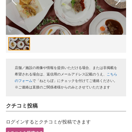
スマホと通信の最新トレンド
進化するPCとデバイスの未来
好きが集まる 比べて選べる
ビジネスと働き方のヒント
AI活用のいまが分かる
店舗／施設の画像や情報を提供いただける場合、または非掲載を
企業ITのトレンドを詳説
希望される場合は、返信用のメールアドレス記載のうえ、
こちら
のフォーム
で「ねとらぼ」にチェックを付けてご連絡ください。
経営リーダーのコミュニティ
※ご連絡は直接のご関係者様からのみとさせていただきます
マーケ×ITの今がよく分かる
クチコミ投稿
ITエンジニア向け専門サイト
ログインするとクチコミが投稿できます
企業向けIT製品の総合サイト