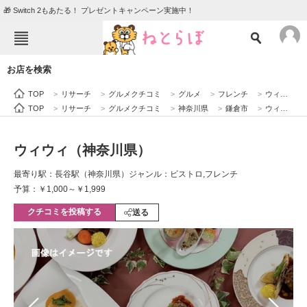
🎁 Switch 2もあたる！ プレゼントキャンペーン実施中！
ねとらぼメニュー
お店を検索
TOP
ニュース
TOP
>
リサーチ
>
グルメクチコミ
>
グルメ
>
フレンチ
>
ウィウィ（神奈川県）
エンタメ
クイズ
TOP
>
リサーチ
>
グルメクチコミ
>
神奈川県
>
鎌倉市
>
ウィウィ（神奈川県）
グルメ
地域
ウィウィ（神奈川県）
住まい
教育・育児
最寄り駅：長谷駅（神奈川県）
ジャンル：ビストロ,フレンチ
動物
リサーチ
予算：￥1,000～￥1,999
クチコミを投稿する
会員記事
送る
メディア
注目記事を集めた総合ページ
ITの今と未来を見通す