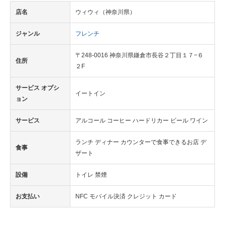
店名
ウィウィ（神奈川県）
ジャンル
フレンチ
〒248-0016 神奈川県鎌倉市長谷２丁目１７−６
住所
２F
サービス オプシ
イートイン
ョン
サービス
アルコール コーヒー ハードリカー ビール ワイン
ランチ ディナー カウンターで食事できるお店 デ
食事
ザート
設備
トイレ 禁煙
お支払い
NFC モバイル決済 クレジット カード