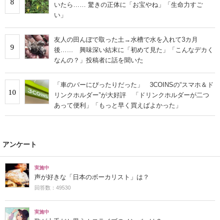
8
いたら…… 驚きの正体に「お宝やね」「生命力すご
い」
友人の田んぼで取った土→水槽で水を入れて3カ月
9
後…… 興味深い結末に「初めて見た」「こんなデカく
なんの？」投稿者に話を聞いた
「車のバーにぴったりだった」 3COINSの“スマホ＆ド
10
リンクホルダー”が大好評 「ドリンクホルダーが二つ
あって便利」「もっと早く買えばよかった」
アンケート
実施中
声が好きな「日本のボーカリスト」は？
回答数：49530
実施中