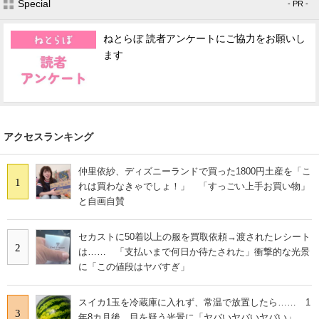
Special
- PR -
ねとらぼ 読者アンケートにご協力をお願いし
ます
アクセスランキング
仲里依紗、ディズニーランドで買った1800円土産を「こ
1
れは買わなきゃでしょ！」 「すっごい上手お買い物」
と自画自賛
セカストに50着以上の服を買取依頼→渡されたレシート
2
は…… 「支払いまで何日か待たされた」衝撃的な光景
に「この値段はヤバすぎ」
スイカ1玉を冷蔵庫に入れず、常温で放置したら…… 1
3
年8カ月後、目を疑う光景に「ヤバいヤバいヤバい」