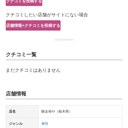
クチコミを投稿する
IT製品の技術・比較・事例
クチコミしたい店舗がサイトにない場合
製造業のIT導入・活用を支援
店舗情報+クチコミを投稿する
モノづくり技術者専門サイト
advertisement
エレクトロニクス専門サイト
クチコミ一覧
電子設計の基本と応用
エネルギーの専門メディア
まだクチコミはありません
建設×テクノロジーの最前線
ちょっと気になるネットの話題
店舗情報
店名
馳走裕や（栃木県）
ジャンル
寿司