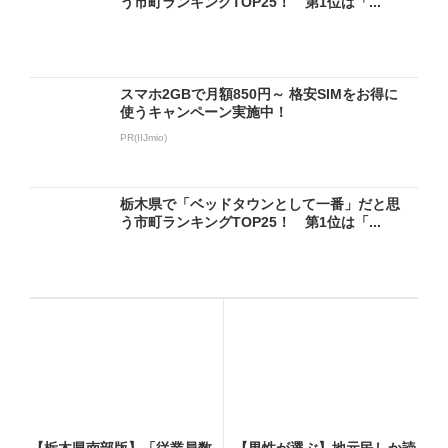
う市町ランキングTOP25！ 第1位は「...
スマホ2GBで月額850円～ 格安SIMをお得に
使うキャンペーン実施中！
PR(IIJmio)
栃木県で「ベッドタウンとして一番」だと思
う市町ランキングTOP25！ 第1位は「...
【栃木県南部版】「従業員数
【男性が選ぶ】地元民しか読