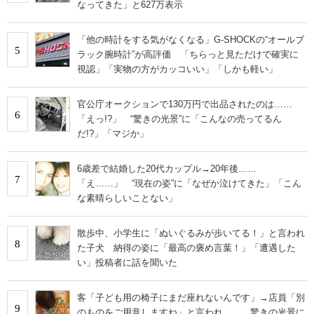
なってきた」と627万表示
「他の時計をする気がなくなる」G-SHOCKの“オールブ
5
ラック腕時計”が高評価 「ちらっと見ただけで確実に
視認」「実物の方がカッコいい」「しかも軽い」
官公庁オークションで130万円で出品されたのは……
6
「えっ!?」 “驚きの光景”に「こんなの売ってるん
だ!?」「マジか」
6歳差で結婚した20代カップル→20年後……
7
「え……」 “現在の姿”に「なぜか泣けてきた」「こん
な素晴らしいことない」
散歩中、小学生に「ぬいぐるみが歩いてる！」と言われ
8
た子犬 納得の姿に「最高の褒め言葉！」「遭遇した
い」投稿者に話を聞いた
客「子ども用の椅子にまだ座れないんです」→店員「別
9
のものをご用意しますね」と言われ…… 驚きの光景に