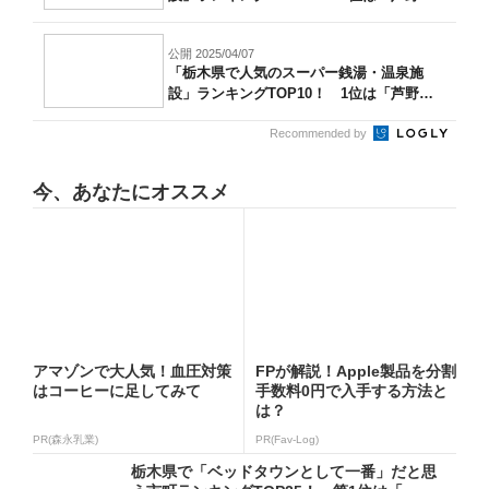
泉...
公開 2025/04/07
「栃木県で人気のスーパー銭湯・温泉施
設」ランキングTOP10！ 1位は「芦野温
泉...
Recommended by
今、あなたにオススメ
アマゾンで大人気！血圧対策
FPが解説！Apple製品を分割
はコーヒーに足してみて
手数料0円で入手する方法と
は？
PR(森永乳業)
PR(Fav-Log)
栃木県で「ベッドタウンとして一番」だと思