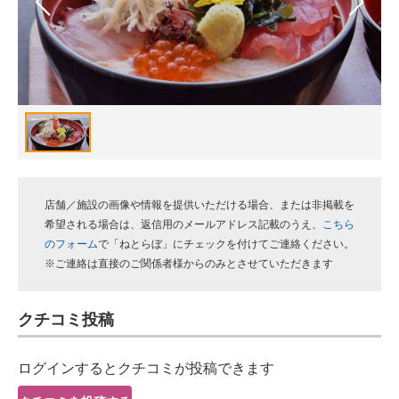
スマホと通信の最新トレンド
進化するPCとデバイスの未来
好きが集まる 比べて選べる
ビジネスと働き方のヒント
AI活用のいまが分かる
店舗／施設の画像や情報を提供いただける場合、または非掲載を
企業ITのトレンドを詳説
希望される場合は、返信用のメールアドレス記載のうえ、
こちら
のフォーム
で「ねとらぼ」にチェックを付けてご連絡ください。
経営リーダーのコミュニティ
※ご連絡は直接のご関係者様からのみとさせていただきます
マーケ×ITの今がよく分かる
クチコミ投稿
ITエンジニア向け専門サイト
ログインするとクチコミが投稿できます
企業向けIT製品の総合サイト