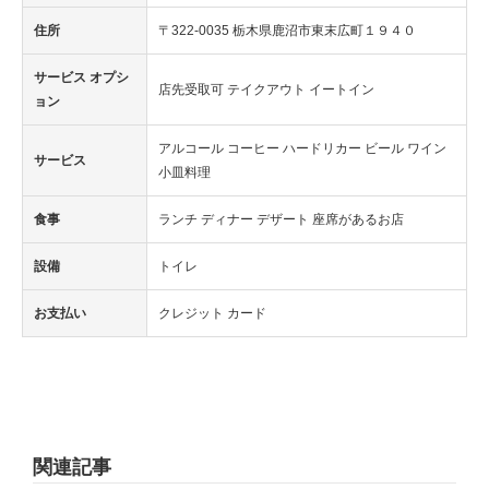
住所
〒322-0035 栃木県鹿沼市東末広町１９４０
サービス オプシ
店先受取可 テイクアウト イートイン
ョン
アルコール コーヒー ハードリカー ビール ワイン
サービス
小皿料理
食事
ランチ ディナー デザート 座席があるお店
設備
トイレ
お支払い
クレジット カード
関連記事