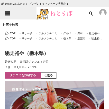
🎁 Switch 2もあたる！ プレゼントキャンペーン実施中！
ねとらぼメニュー
お店を検索
TOP
ニュース
TOP
>
リサーチ
>
グルメクチコミ
>
グルメ
>
寿司
>
馳走裕や（栃木県）
エンタメ
クイズ
TOP
>
リサーチ
>
グルメクチコミ
>
栃木県
>
鹿沼市
>
馳走裕や（栃木県）
グルメ
地域
馳走裕や（栃木県）
住まい
教育・育児
最寄り駅：鹿沼駅
ジャンル：寿司
動物
リサーチ
予算：￥1,000～￥1,999
クチコミを投稿する
会員記事
送る
メディア
注目記事を集めた総合ページ
ITの今と未来を見通す