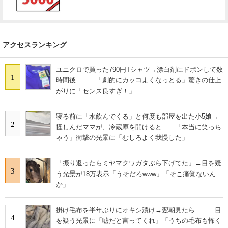
アクセスランキング
ユニクロで買った790円Tシャツ→漂白剤にドボンして数
1
時間後…… 「劇的にカッコよくなっとる」驚きの仕上
がりに「センス良すぎ！」
寝る前に「水飲んでくる」と何度も部屋を出た小5娘→
2
怪しんだママが、冷蔵庫を開けると……「本当に笑っち
ゃう」衝撃の光景に「むしろよく我慢した」
「振り返ったらミヤマクワガタぶら下げてた」→目を疑
3
う光景が18万表示「うそだろwww」「そこ痛覚ないん
か」
掛け毛布を半年ぶりにオキシ漬け→翌朝見たら…… 目
4
を疑う光景に「嘘だと言ってくれ」「うちの毛布も怖く