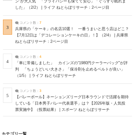
ン”が大人気 「プライバシーも保てて安心」「ぐっすり眠れま
した」（2/2） | ライフ ねとらぼリサーチ：2ページ目
コメント数：
7
3
兵庫県の「ケーキ」の名店10選！ 一番うまいと思う店はどこ？
【7月12日は「デコレーションケーキの日」！】（2/4） | 兵庫県
ねとらぼリサーチ：2ページ目
コメント数：
4
4
「車に常備しました」 カインズの“1980円クーラーバッグ”が評
判 「ちょうどいい大きさ」「保冷剤を止めるベルトが良い」
（1/5） | ライフ ねとらぼリサーチ
コメント数：
3
5
【バレーボール】ネーションズリーグ日本ラウンドで活躍を期待
している「日本男子バレー代表選手」は？【2026年版・人気投
票実施中】（投票結果） | スポーツ ねとらぼリサーチ
カテゴリ一覧