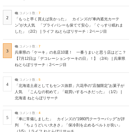
コメント数：
7
2
「もっと早く買えば良かった」 カインズの“車内遮光カーテ
ン”が大人気 「プライバシーも保てて安心」「ぐっすり眠れま
した」（2/2） | ライフ ねとらぼリサーチ：2ページ目
コメント数：
7
3
兵庫県の「ケーキ」の名店10選！ 一番うまいと思う店はどこ？
【7月12日は「デコレーションケーキの日」！】（2/4） | 兵庫県
ねとらぼリサーチ：2ページ目
コメント数：
5
4
「北海道土産としてもセンス抜群」六花亭の“店舗限定”お菓子が
人気 「こんなの初めて」「箱買いするべきだった」（1/2） |
北海道 ねとらぼリサーチ
コメント数：
4
5
「車に常備しました」 カインズの“1980円クーラーバッグ”が評
判 「ちょうどいい大きさ」「保冷剤を止めるベルトが良い」
（1/5） | ライフ ねとらぼリサーチ