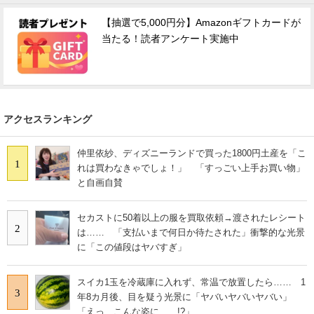
【抽選で5,000円分】Amazonギフトカードが
当たる！読者アンケート実施中
アクセスランキング
仲里依紗、ディズニーランドで買った1800円土産を「こ
1
れは買わなきゃでしょ！」 「すっごい上手お買い物」
と自画自賛
セカストに50着以上の服を買取依頼→渡されたレシート
2
は…… 「支払いまで何日か待たされた」衝撃的な光景
に「この値段はヤバすぎ」
スイカ1玉を冷蔵庫に入れず、常温で放置したら…… 1
3
年8カ月後、目を疑う光景に「ヤバいヤバいヤバい」
「えっ、こんな姿に……!?」