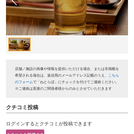
スマホと通信の最新トレンド
進化するPCとデバイスの未来
好きが集まる 比べて選べる
ビジネスと働き方のヒント
AI活用のいまが分かる
店舗／施設の画像や情報を提供いただける場合、または非掲載を
企業ITのトレンドを詳説
希望される場合は、返信用のメールアドレス記載のうえ、
こちら
のフォーム
で「ねとらぼ」にチェックを付けてご連絡ください。
経営リーダーのコミュニティ
※ご連絡は直接のご関係者様からのみとさせていただきます
マーケ×ITの今がよく分かる
クチコミ投稿
ITエンジニア向け専門サイト
ログインするとクチコミが投稿できます
企業向けIT製品の総合サイト