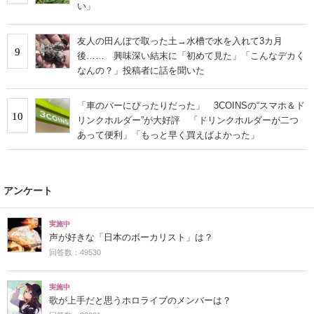
い」
友人の田んぼで取った土→水槽で水を入れて3カ月
9
後…… 興味深い結末に「初めて見た」「こんなデカく
なんの？」投稿者に話を聞いた
「車のバーにぴったりだった」 3COINSの“スマホ＆ド
10
リンクホルダー”が大好評 「ドリンクホルダーが二つ
あって便利」「もっと早く買えばよかった」
アンケート
実施中
声が好きな「日本のボーカリスト」は？
回答数：49530
実施中
歌が上手だと思うホロライブのメンバーは？