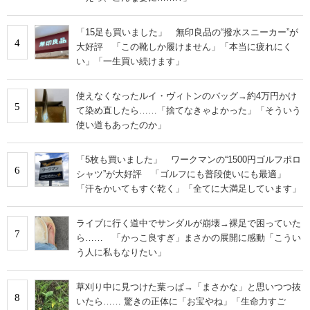
「15足も買いました」 無印良品の“撥水スニーカー”が
4
大好評 「この靴しか履けません」「本当に疲れにく
い」「一生買い続けます」
使えなくなったルイ・ヴィトンのバッグ→約4万円かけ
5
て染め直したら……「捨てなきゃよかった」「そういう
使い道もあったのか」
「5枚も買いました」 ワークマンの“1500円ゴルフポロ
6
シャツ”が大好評 「ゴルフにも普段使いにも最適」
「汗をかいてもすぐ乾く」「全てに大満足しています」
ライブに行く道中でサンダルが崩壊→裸足で困っていた
7
ら…… 「かっこ良すぎ」まさかの展開に感動「こうい
う人に私もなりたい」
草刈り中に見つけた葉っぱ→「まさかな」と思いつつ抜
8
いたら…… 驚きの正体に「お宝やね」「生命力すご