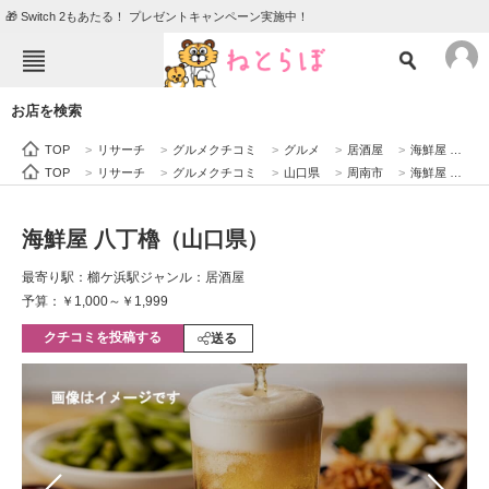
🎁 Switch 2もあたる！ プレゼントキャンペーン実施中！
ねとらぼメニュー
お店を検索
TOP
ニュース
TOP
>
リサーチ
>
グルメクチコミ
>
グルメ
>
居酒屋
>
海鮮屋 八丁櫓（山口県）
エンタメ
クイズ
TOP
>
リサーチ
>
グルメクチコミ
>
山口県
>
周南市
>
海鮮屋 八丁櫓（山口県）
グルメ
地域
海鮮屋 八丁櫓（山口県）
住まい
教育・育児
最寄り駅：櫛ケ浜駅
ジャンル：居酒屋
動物
リサーチ
予算：￥1,000～￥1,999
クチコミを投稿する
会員記事
送る
メディア
注目記事を集めた総合ページ
ITの今と未来を見通す