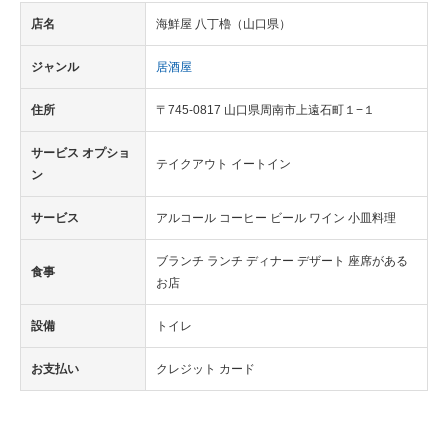
店名
海鮮屋 八丁櫓（山口県）
ジャンル
居酒屋
住所
〒745-0817 山口県周南市上遠石町１−１
サービス オプショ
テイクアウト イートイン
ン
サービス
アルコール コーヒー ビール ワイン 小皿料理
ブランチ ランチ ディナー デザート 座席がある
食事
お店
設備
トイレ
お支払い
クレジット カード