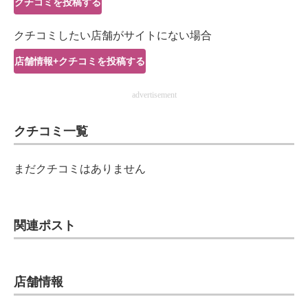
クチコミを投稿する
IT製品の技術・比較・事例
クチコミしたい店舗がサイトにない場合
製造業のIT導入・活用を支援
店舗情報+クチコミを投稿する
モノづくり技術者専門サイト
advertisement
エレクトロニクス専門サイト
クチコミ一覧
電子設計の基本と応用
エネルギーの専門メディア
まだクチコミはありません
建設×テクノロジーの最前線
ちょっと気になるネットの話題
関連ポスト
店舗情報