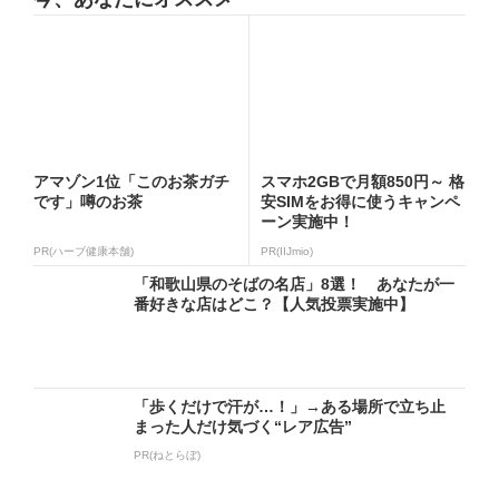
アマゾン1位「このお茶ガチ
スマホ2GBで月額850円～ 格
です」噂のお茶
安SIMをお得に使うキャンペ
ーン実施中！
PR(ハーブ健康本舗)
PR(IIJmio)
「和歌山県のそばの名店」8選！ あなたが一
番好きな店はどこ？【人気投票実施中】
「歩くだけで汗が…！」→ある場所で立ち止
まった人だけ気づく“レア広告”
PR(ねとらぼ)