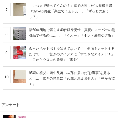
「いつまで帰ってくんの？」庭で絶句した“大規模里帰
7
り”が59万再生「巣立てよぉぉぉ…」「ずっとのおう
ち？」
築60年団地で暮らす40代独身男性、真夏にスーパーの割
8
引品で作るのは…… 「うわー」「ホント豪華な夕飯」
余ったペットボトルは捨てないで！ 側面をカットする
9
だけで…… 驚きのアイデアに「すてきなアイデア！」
「目からウロコの発想」【海外】
95歳の祖父に暑中見舞い→孫に届いた“お返事”を見る
10
と…… 驚きの光景に「95歳と思えません」「朝から泣
く」
アンケート
実施中