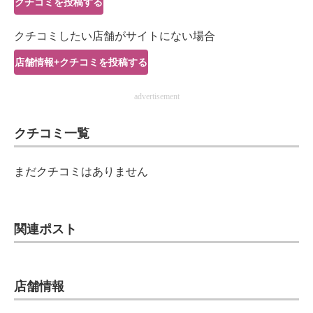
クチコミを投稿する
IT製品の技術・比較・事例
クチコミしたい店舗がサイトにない場合
製造業のIT導入・活用を支援
店舗情報+クチコミを投稿する
モノづくり技術者専門サイト
advertisement
エレクトロニクス専門サイト
クチコミ一覧
電子設計の基本と応用
エネルギーの専門メディア
まだクチコミはありません
建設×テクノロジーの最前線
ちょっと気になるネットの話題
関連ポスト
店舗情報