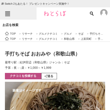
🎁 Switch 2もあたる！ プレゼントキャンペーン実施中！
ねとらぼメニュー
お店を検索
TOP
ニュース
TOP
>
リサーチ
>
グルメクチコミ
>
グルメ
>
そば
>
手打ちそば おおみや（和歌山県）
エンタメ
クイズ
TOP
>
リサーチ
>
グルメクチコミ
>
和歌山県
>
上富田町
>
手打ちそば おおみや（和歌山県）
グルメ
地域
手打ちそば おおみや（和歌山県）
住まい
教育・育児
最寄り駅：紀伊田辺（和歌山県）
ジャンル：そば
動物
リサーチ
予算：夜：-,昼：￥1,000～￥1,999
クチコミを投稿する
会員記事
送る
メディア
注目記事を集めた総合ページ
ITの今と未来を見通す