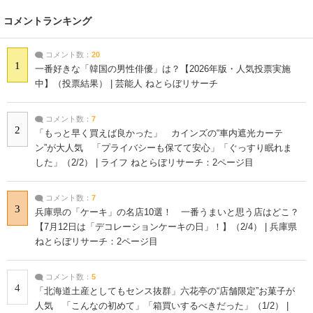
コメントランキング
コメント数：
20
1
一番好きな「韓国の男性俳優」は？【2026年版・人気投票実施
中】（投票結果） | 芸能人 ねとらぼリサーチ
コメント数：
7
2
「もっと早く買えば良かった」 カインズの“車内遮光カーテ
ン”が大人気 「プライバシーも保てて安心」「ぐっすり眠れま
した」（2/2） | ライフ ねとらぼリサーチ：2ページ目
コメント数：
7
3
兵庫県の「ケーキ」の名店10選！ 一番うまいと思う店はどこ？
【7月12日は「デコレーションケーキの日」！】（2/4） | 兵庫県
ねとらぼリサーチ：2ページ目
コメント数：
5
4
「北海道土産としてもセンス抜群」六花亭の“店舗限定”お菓子が
人気 「こんなの初めて」「箱買いするべきだった」（1/2） |