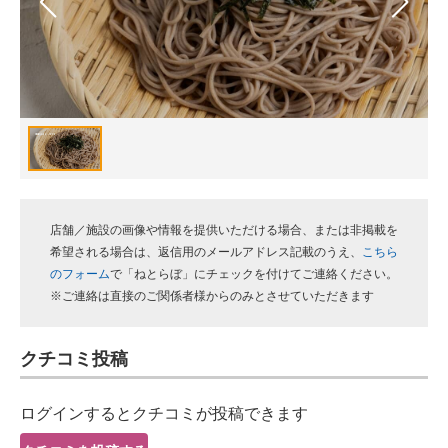
スマホと通信の最新トレンド
進化するPCとデバイスの未来
好きが集まる 比べて選べる
ビジネスと働き方のヒント
AI活用のいまが分かる
店舗／施設の画像や情報を提供いただける場合、または非掲載を
企業ITのトレンドを詳説
希望される場合は、返信用のメールアドレス記載のうえ、
こちら
のフォーム
で「ねとらぼ」にチェックを付けてご連絡ください。
経営リーダーのコミュニティ
※ご連絡は直接のご関係者様からのみとさせていただきます
マーケ×ITの今がよく分かる
クチコミ投稿
ITエンジニア向け専門サイト
ログインするとクチコミが投稿できます
企業向けIT製品の総合サイト