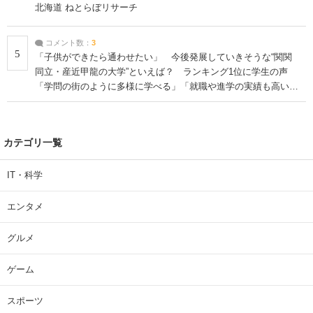
北海道 ねとらぼリサーチ
コメント数：
3
5
「子供ができたら通わせたい」 今後発展していきそうな“関関
同立・産近甲龍の大学”といえば？ ランキング1位に学生の声
「学問の街のように多様に学べる」「就職や進学の実績も高い」
| 大学 ねとらぼリサーチ
カテゴリ一覧
IT・科学
エンタメ
グルメ
ゲーム
スポーツ