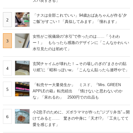
スパ良すぎる」
「ナスは全部これでいい」94歳おばあちゃんが作る“夕
2
ご飯”がすごい！「真似してみます」「憧れます」
女性がご祝儀袋の“水引”で作ったのは……「うわわ
3
ー！」 もらったら感激のデザインに「こんなかわいい
水引見たのは初めて」
玄関チャイムが壊れた！→その場しのぎの“まさかの貼
4
り紙”に「昭和っぽいw」「こんなん貼ったら連呼やで」
「転売ヤー大量発生か」 ミスド、『Mrs. GREEN
5
APPLEの箱』転売続出 「情けないと思わないのか
な」「呆れるわ」 2500円での出品も
小2息子のために、ズボラママが作った“ジブリ弁当”→開
6
けてみると…… 驚きの中身に「天才!?」「工夫してて
愛を感じます」