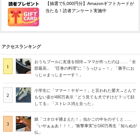
【抽選で5,000円分】Amazonギフトカードが
当たる！読者アンケート実施中
アクセスランキング
おうちプールに友達を招待→ママが作ったのは……「全
1
部最高」 “圧巻の料理”に「うっひょ～！」「勝手にお
っじゃまっしまーーす！」
小学生に「ママー！ヤギー！」と言われた愛犬→とんで
2
もない姿が480万表示「どう見ても犬ですけど？って顔
してる」「ストレス消え去った」
娘「コオロギ捕まえた！」虫かごの中をのぞくと……
3
「いやぁぁあ！！！」“衝撃事実”が160万再生「知らぬが
仏」