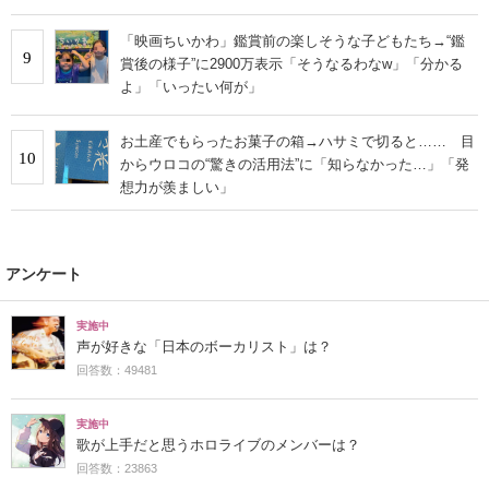
「映画ちいかわ」鑑賞前の楽しそうな子どもたち→“鑑
9
賞後の様子”に2900万表示「そうなるわなw」「分かる
よ」「いったい何が」
お土産でもらったお菓子の箱→ハサミで切ると…… 目
10
からウロコの“驚きの活用法”に「知らなかった…」「発
想力が羨ましい」
アンケート
実施中
声が好きな「日本のボーカリスト」は？
回答数：49481
実施中
歌が上手だと思うホロライブのメンバーは？
回答数：23863