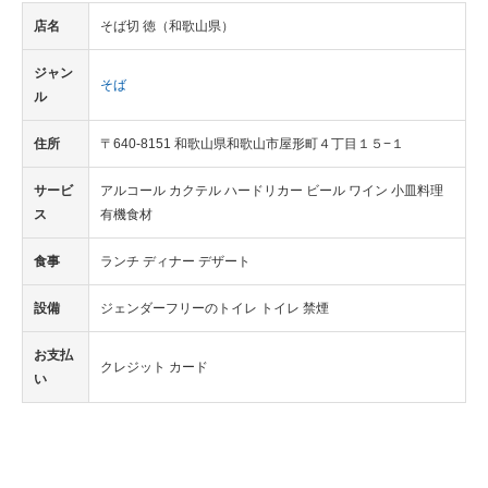
店名
そば切 徳（和歌山県）
ジャン
そば
ル
住所
〒640-8151 和歌山県和歌山市屋形町４丁目１５−１
サービ
アルコール カクテル ハードリカー ビール ワイン 小皿料理
ス
有機食材
食事
ランチ ディナー デザート
設備
ジェンダーフリーのトイレ トイレ 禁煙
お支払
クレジット カード
い