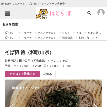
🎁 Switch 2もあたる！ プレゼントキャンペーン実施中！
ねとらぼメニュー
お店を検索
TOP
ニュース
TOP
>
リサーチ
>
グルメクチコミ
>
グルメ
>
そば
>
そば切 徳（和歌山県）
エンタメ
クイズ
TOP
>
リサーチ
>
グルメクチコミ
>
和歌山県
>
和歌山市
>
そば切 徳（和歌山県）
グルメ
地域
そば切 徳（和歌山県）
住まい
教育・育児
最寄り駅：田中口駅（和歌山県）
ジャンル：そば
動物
リサーチ
予算：夜：￥2,000～￥2,999,昼：￥1,000～￥1,999
クチコミを投稿する
会員記事
送る
メディア
注目記事を集めた総合ページ
ITの今と未来を見通す