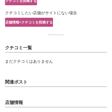
クチコミを投稿する
IT製品の技術・比較・事例
クチコミしたい店舗がサイトにない場合
製造業のIT導入・活用を支援
店舗情報+クチコミを投稿する
モノづくり技術者専門サイト
advertisement
エレクトロニクス専門サイト
クチコミ一覧
電子設計の基本と応用
エネルギーの専門メディア
まだクチコミはありません
建設×テクノロジーの最前線
ちょっと気になるネットの話題
関連ポスト
店舗情報