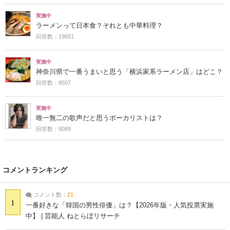
実施中
ラーメンって日本食？それとも中華料理？
回答数：19651
実施中
神奈川県で一番うまいと思う「横浜家系ラーメン店」はどこ？
回答数：8507
実施中
唯一無二の歌声だと思うボーカリストは？
回答数：8089
コメントランキング
コメント数：
21
1
一番好きな「韓国の男性俳優」は？【2026年版・人気投票実施
中】 | 芸能人 ねとらぼリサーチ