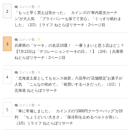
コメント数：
7
2
「もっと早く買えば良かった」 カインズの“車内遮光カーテ
ン”が大人気 「プライバシーも保てて安心」「ぐっすり眠れま
した」（2/2） | ライフ ねとらぼリサーチ：2ページ目
コメント数：
7
3
兵庫県の「ケーキ」の名店10選！ 一番うまいと思う店はどこ？
【7月12日は「デコレーションケーキの日」！】（2/4） | 兵庫県
ねとらぼリサーチ：2ページ目
コメント数：
5
4
「北海道土産としてもセンス抜群」六花亭の“店舗限定”お菓子が
人気 「こんなの初めて」「箱買いするべきだった」（1/2） |
北海道 ねとらぼリサーチ
コメント数：
4
5
「車に常備しました」 カインズの“1980円クーラーバッグ”が評
判 「ちょうどいい大きさ」「保冷剤を止めるベルトが良い」
（1/5） | ライフ ねとらぼリサーチ