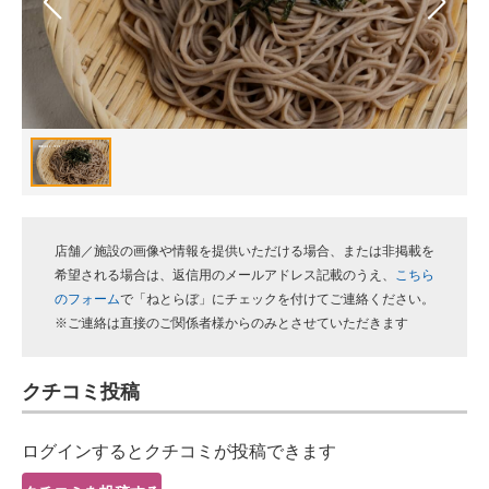
スマホと通信の最新トレンド
進化するPCとデバイスの未来
好きが集まる 比べて選べる
ビジネスと働き方のヒント
AI活用のいまが分かる
店舗／施設の画像や情報を提供いただける場合、または非掲載を
企業ITのトレンドを詳説
希望される場合は、返信用のメールアドレス記載のうえ、
こちら
のフォーム
で「ねとらぼ」にチェックを付けてご連絡ください。
経営リーダーのコミュニティ
※ご連絡は直接のご関係者様からのみとさせていただきます
マーケ×ITの今がよく分かる
クチコミ投稿
ITエンジニア向け専門サイト
ログインするとクチコミが投稿できます
企業向けIT製品の総合サイト