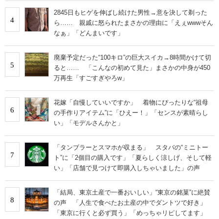
2845日もヒゲを伸ばし続けた男性→意を決して剃った
4
ら…… 親戚に怒られたまさかの理由に「えぇwwwそん
なぁ」「どんまいです」
廃棄予定だった“100キロ”の巨大スイカ→8時間かけて切
5
ると…… 「こんなの初めて見た」まさかの中身が450
万再生「すごすぎやろw」
花嫁「自慢していいですか」 着物にぴったりな“祖母
6
の手作りアイテム”に「ひえー！」「センスが素晴らし
い」「モデルさんかと」
「タンブラーとスマホが収まる」 スタバの“ミニトー
7
ト”に「2個目の購入です」「夏らしく涼しげ、そして軽
い」「店舗で見つけて即購入しちゃいました」の声
「結局、東京土産で一番おいしい」“東京の銘菓”に絶賛
8
の声 「人生で食べたお土産の中でダントツで好き」
「東京に行くと必ず買う」「めっちゃリピしてます」