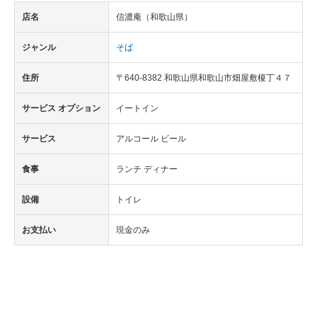
店名
信濃庵（和歌山県）
ジャンル
そば
住所
〒640-8382 和歌山県和歌山市畑屋敷榎丁４７
サービス オプション
イートイン
サービス
アルコール ビール
食事
ランチ ディナー
設備
トイレ
お支払い
現金のみ