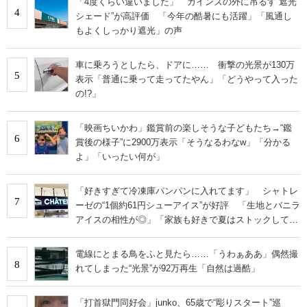
「4度くらい違いました」 カインズの外に吊るす“遮光
4
シェード”が高評価 「今年の酷暑にも活躍」「風通し
もよくしっかり遮光」の声
車に乗ろうとしたら、ドアに…… 衝撃の光景が130万
5
表示「普通に乗って走ってたやん」「どうやって入った
の!?」
「映画ちいかわ」鑑賞前の楽しそうな子どもたち→“鑑
6
賞後の様子”に2900万表示「そうなるわなw」「分かる
よ」「いったい何が」
「好きすぎて冷凍庫パンパンに入れてます」 シャトレ
7
ーゼの“1個約61円シューアイス”が好評 「生地とバニラ
アイスの相性が◎」「家族も好きで夏はストックして
る」
電線にとまる鳥をふと見たら……「うわぁああ」偶然撮
8
れてしまった“光景”が92万再生「自然は過酷」
「打首獄門同好会」junko、65歳で“彫りスタート”巡