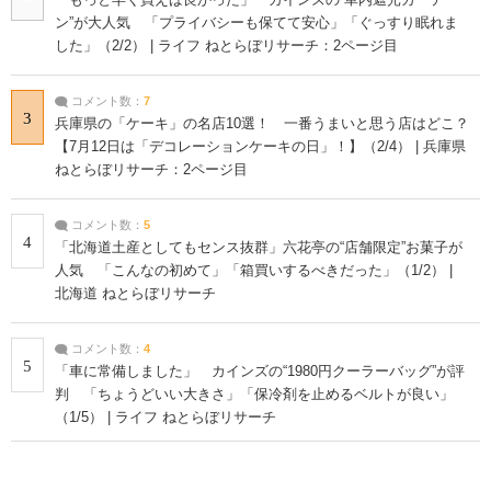
ン”が大人気 「プライバシーも保てて安心」「ぐっすり眠れま
した」（2/2） | ライフ ねとらぼリサーチ：2ページ目
コメント数：
7
3
兵庫県の「ケーキ」の名店10選！ 一番うまいと思う店はどこ？
【7月12日は「デコレーションケーキの日」！】（2/4） | 兵庫県
ねとらぼリサーチ：2ページ目
コメント数：
5
4
「北海道土産としてもセンス抜群」六花亭の“店舗限定”お菓子が
人気 「こんなの初めて」「箱買いするべきだった」（1/2） |
北海道 ねとらぼリサーチ
コメント数：
4
5
「車に常備しました」 カインズの“1980円クーラーバッグ”が評
判 「ちょうどいい大きさ」「保冷剤を止めるベルトが良い」
（1/5） | ライフ ねとらぼリサーチ