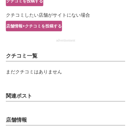
クチコミを投稿する
IT製品の技術・比較・事例
クチコミしたい店舗がサイトにない場合
製造業のIT導入・活用を支援
店舗情報+クチコミを投稿する
モノづくり技術者専門サイト
advertisement
エレクトロニクス専門サイト
クチコミ一覧
電子設計の基本と応用
エネルギーの専門メディア
まだクチコミはありません
建設×テクノロジーの最前線
ちょっと気になるネットの話題
関連ポスト
店舗情報