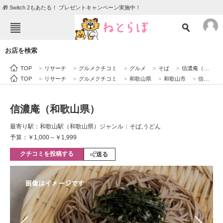
🎁 Switch 2もあたる！ プレゼントキャンペーン実施中！
ねとらぼメニュー
お店を検索
TOP
ニュース
TOP
>
リサーチ
>
グルメクチコミ
>
グルメ
>
そば
>
信濃庵（和歌山県）
エンタメ
クイズ
TOP
>
リサーチ
>
グルメクチコミ
>
和歌山県
>
和歌山市
>
信濃庵（和歌山県）
グルメ
地域
信濃庵（和歌山県）
住まい
教育・育児
最寄り駅：和歌山駅（和歌山県）
ジャンル：そば,うどん
動物
リサーチ
予算：￥1,000～￥1,999
クチコミを投稿する
会員記事
送る
メディア
注目記事を集めた総合ページ
ITの今と未来を見通す