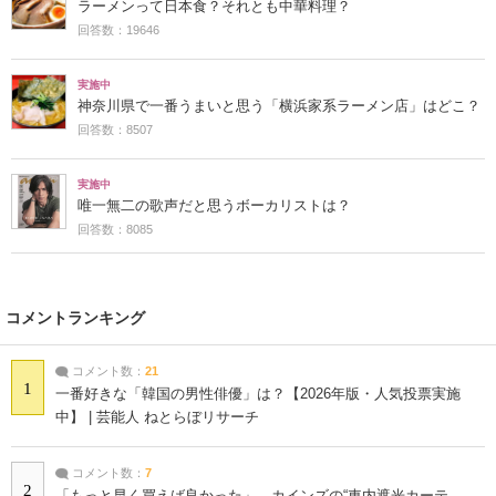
ラーメンって日本食？それとも中華料理？
回答数：19646
実施中
神奈川県で一番うまいと思う「横浜家系ラーメン店」はどこ？
回答数：8507
実施中
唯一無二の歌声だと思うボーカリストは？
回答数：8085
コメントランキング
コメント数：
21
1
一番好きな「韓国の男性俳優」は？【2026年版・人気投票実施
中】 | 芸能人 ねとらぼリサーチ
コメント数：
7
2
「もっと早く買えば良かった」 カインズの“車内遮光カーテ