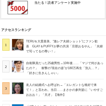
当たる！読者アンケート実施中
アクセスランキング
TERU＆大貫亜美、“激レア夫婦ショット”にファン歓
1
喜 GLAY＆PUFFYが夢の共演「旦那おるやん」「夫婦
で写ってるの尊い！」
自衛隊員だった25歳男性→10年後……「マジで何があっ
2
たの？」 衝撃の“現在の姿”が180万再生「別人…？」
「好きに生きんしゃい」
友人の結婚式へお呼ばれ→「エレガントな格好で来
3
て！」と言われ、当日……まさかの参列姿に「いやすご
おおお！」「天才」【海外】