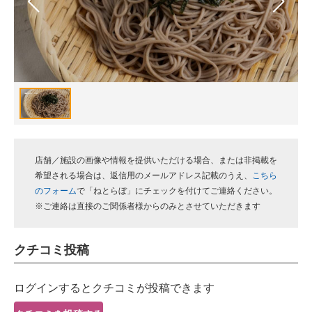
スマホと通信の最新トレンド
進化するPCとデバイスの未来
好きが集まる 比べて選べる
ビジネスと働き方のヒント
AI活用のいまが分かる
店舗／施設の画像や情報を提供いただける場合、または非掲載を
企業ITのトレンドを詳説
希望される場合は、返信用のメールアドレス記載のうえ、
こちら
のフォーム
で「ねとらぼ」にチェックを付けてご連絡ください。
経営リーダーのコミュニティ
※ご連絡は直接のご関係者様からのみとさせていただきます
マーケ×ITの今がよく分かる
クチコミ投稿
ITエンジニア向け専門サイト
ログインするとクチコミが投稿できます
企業向けIT製品の総合サイト