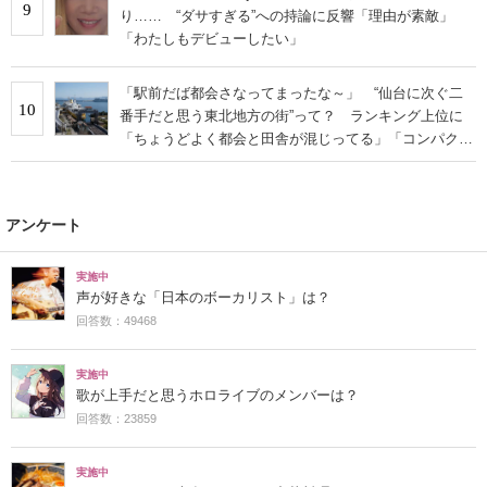
9
り…… “ダサすぎる”への持論に反響「理由が素敵」
「わたしもデビューしたい」
「駅前だば都会さなってまったな～」 “仙台に次ぐ二
10
番手だと思う東北地方の街”って？ ランキング上位に
「ちょうどよく都会と田舎が混じってる」「コンパクト
にまとまったいい街」の声
アンケート
実施中
声が好きな「日本のボーカリスト」は？
回答数：49468
実施中
歌が上手だと思うホロライブのメンバーは？
回答数：23859
実施中