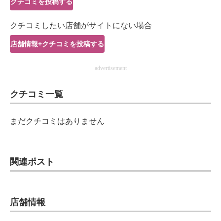
クチコミを投稿する
IT製品の技術・比較・事例
クチコミしたい店舗がサイトにない場合
製造業のIT導入・活用を支援
店舗情報+クチコミを投稿する
モノづくり技術者専門サイト
advertisement
エレクトロニクス専門サイト
クチコミ一覧
電子設計の基本と応用
エネルギーの専門メディア
まだクチコミはありません
建設×テクノロジーの最前線
ちょっと気になるネットの話題
関連ポスト
店舗情報