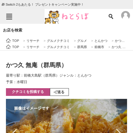
🎁 Switch 2もあたる！ プレゼントキャンペーン実施中！
ねとらぼメニュー
お店を検索
TOP
ニュース
TOP
>
リサーチ
>
グルメクチコミ
>
グルメ
>
とんかつ
>
かつ久 無庵（群馬県）
エンタメ
クイズ
TOP
>
リサーチ
>
グルメクチコミ
>
群馬県
>
前橋市
>
かつ久 無庵（群馬県）
グルメ
地域
かつ久 無庵（群馬県）
住まい
教育・育児
最寄り駅：前橋大島駅（群馬県）
ジャンル：とんかつ
動物
リサーチ
予算：水曜日
クチコミを投稿する
会員記事
送る
メディア
注目記事を集めた総合ページ
ITの今と未来を見通す