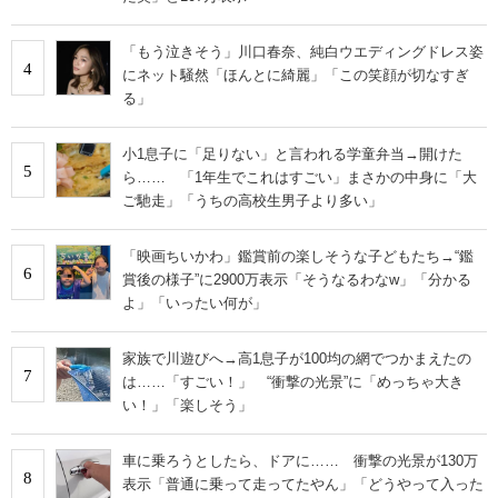
「もう泣きそう」川口春奈、純白ウエディングドレス姿
4
にネット騒然「ほんとに綺麗」「この笑顔が切なすぎ
る」
小1息子に「足りない」と言われる学童弁当→開けた
5
ら…… 「1年生でこれはすごい」まさかの中身に「大
ご馳走」「うちの高校生男子より多い」
「映画ちいかわ」鑑賞前の楽しそうな子どもたち→“鑑
6
賞後の様子”に2900万表示「そうなるわなw」「分かる
よ」「いったい何が」
家族で川遊びへ→高1息子が100均の網でつかまえたの
7
は……「すごい！」 “衝撃の光景”に「めっちゃ大き
い！」「楽しそう」
車に乗ろうとしたら、ドアに…… 衝撃の光景が130万
8
表示「普通に乗って走ってたやん」「どうやって入った