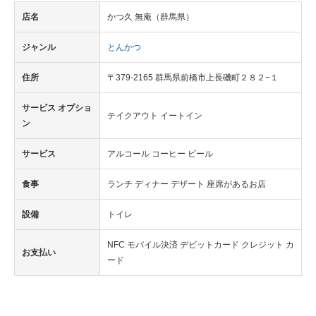
店名
かつ久 無庵（群馬県）
ジャンル
とんかつ
住所
〒379-2165 群馬県前橋市上長磯町２８２−１
サービス オプショ
テイクアウト イートイン
ン
サービス
アルコール コーヒー ビール
食事
ランチ ディナー デザート 座席があるお店
設備
トイレ
NFC モバイル決済 デビットカード クレジット カ
お支払い
ード