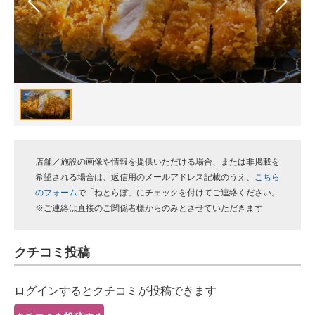
スマホと通信の最新トレンド
進化するPCとデバイスの未来
好きが集まる 比べて選べる
ビジネスと働き方のヒント
AI活用のいまが分かる
店舗／施設の画像や情報を提供いただける場合、または非掲載を
企業ITのトレンドを詳説
希望される場合は、返信用のメールアドレス記載のうえ、
こちら
のフォーム
で「ねとらぼ」にチェックを付けてご連絡ください。
経営リーダーのコミュニティ
※ご連絡は直接のご関係者様からのみとさせていただきます
マーケ×ITの今がよく分かる
クチコミ投稿
ITエンジニア向け専門サイト
ログインするとクチコミが投稿できます
企業向けIT製品の総合サイト