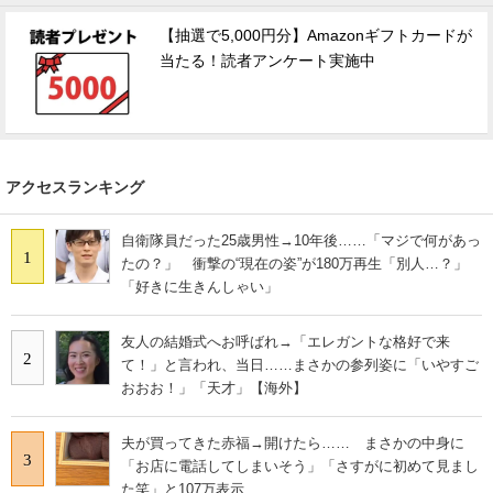
【抽選で5,000円分】Amazonギフトカードが
当たる！読者アンケート実施中
アクセスランキング
自衛隊員だった25歳男性→10年後……「マジで何があっ
1
たの？」 衝撃の“現在の姿”が180万再生「別人…？」
「好きに生きんしゃい」
友人の結婚式へお呼ばれ→「エレガントな格好で来
2
て！」と言われ、当日……まさかの参列姿に「いやすご
おおお！」「天才」【海外】
夫が買ってきた赤福→開けたら…… まさかの中身に
3
「お店に電話してしまいそう」「さすがに初めて見まし
た笑」と107万表示