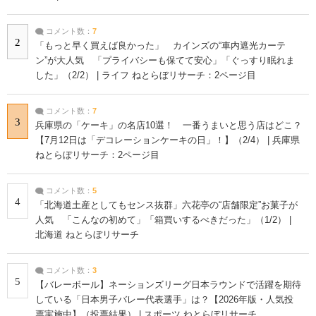
コメント数：
7
2
「もっと早く買えば良かった」 カインズの“車内遮光カーテ
ン”が大人気 「プライバシーも保てて安心」「ぐっすり眠れま
した」（2/2） | ライフ ねとらぼリサーチ：2ページ目
コメント数：
7
3
兵庫県の「ケーキ」の名店10選！ 一番うまいと思う店はどこ？
【7月12日は「デコレーションケーキの日」！】（2/4） | 兵庫県
ねとらぼリサーチ：2ページ目
コメント数：
5
4
「北海道土産としてもセンス抜群」六花亭の“店舗限定”お菓子が
人気 「こんなの初めて」「箱買いするべきだった」（1/2） |
北海道 ねとらぼリサーチ
コメント数：
3
5
【バレーボール】ネーションズリーグ日本ラウンドで活躍を期待
している「日本男子バレー代表選手」は？【2026年版・人気投
票実施中】（投票結果） | スポーツ ねとらぼリサーチ