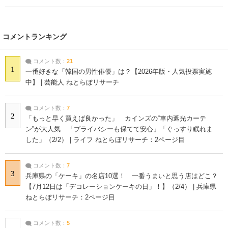
コメントランキング
コメント数：
21
1
一番好きな「韓国の男性俳優」は？【2026年版・人気投票実施
中】 | 芸能人 ねとらぼリサーチ
コメント数：
7
2
「もっと早く買えば良かった」 カインズの“車内遮光カーテ
ン”が大人気 「プライバシーも保てて安心」「ぐっすり眠れま
した」（2/2） | ライフ ねとらぼリサーチ：2ページ目
コメント数：
7
3
兵庫県の「ケーキ」の名店10選！ 一番うまいと思う店はどこ？
【7月12日は「デコレーションケーキの日」！】（2/4） | 兵庫県
ねとらぼリサーチ：2ページ目
コメント数：
5