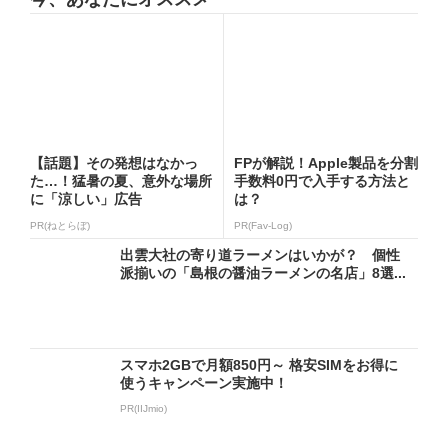
【話題】その発想はなかっ
FPが解説！Apple製品を分割
た…！猛暑の夏、意外な場所
手数料0円で入手する方法と
に「涼しい」広告
は？
PR(ねとらぼ)
PR(Fav-Log)
出雲大社の寄り道ラーメンはいかが？ 個性
派揃いの「島根の醤油ラーメンの名店」8選...
スマホ2GBで月額850円～ 格安SIMをお得に
使うキャンペーン実施中！
PR(IIJmio)