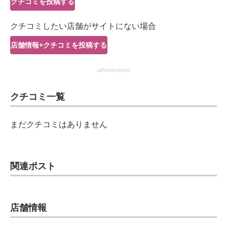
クチコミを投稿する
IT製品の技術・比較・事例
クチコミしたい店舗がサイトにない場合
製造業のIT導入・活用を支援
店舗情報+クチコミを投稿する
モノづくり技術者専門サイト
advertisement
エレクトロニクス専門サイト
クチコミ一覧
電子設計の基本と応用
エネルギーの専門メディア
まだクチコミはありません
建設×テクノロジーの最前線
ちょっと気になるネットの話題
関連ポスト
店舗情報