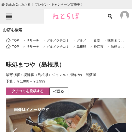
🎁 Switch 2もあたる！ プレゼントキャンペーン実施中！
ねとらぼメニュー
お店を検索
TOP
ニュース
TOP
>
リサーチ
>
グルメクチコミ
>
グルメ
>
食堂
>
味処まつや（島根県）
エンタメ
クイズ
TOP
>
リサーチ
>
グルメクチコミ
>
島根県
>
松江市
>
味処まつや（島根県）
グルメ
地域
味処まつや（島根県）
住まい
教育・育児
最寄り駅：境港駅（島根県）
ジャンル：海鮮,かに,居酒屋
動物
リサーチ
予算：￥1,000～￥1,999
クチコミを投稿する
会員記事
送る
メディア
注目記事を集めた総合ページ
ITの今と未来を見通す