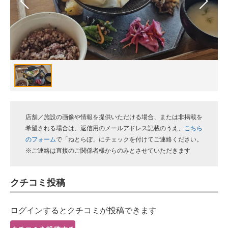
スマホと通信の最新トレンド
進化するPCとデバイスの未来
好きが集まる 比べて選べる
ビジネスと働き方のヒント
AI活用のいまが分かる
店舗／施設の画像や情報を提供いただける場合、または非掲載を
企業ITのトレンドを詳説
希望される場合は、返信用のメールアドレス記載のうえ、
こちら
のフォーム
で「ねとらぼ」にチェックを付けてご連絡ください。
経営リーダーのコミュニティ
※ご連絡は直接のご関係者様からのみとさせていただきます
マーケ×ITの今がよく分かる
クチコミ投稿
ITエンジニア向け専門サイト
ログインするとクチコミが投稿できます
企業向けIT製品の総合サイト