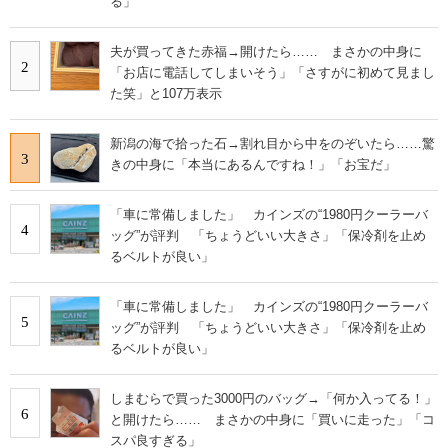
る」
夫が買ってきた赤福→開けたら…… まさかの中身に
2
「お店に電話してしまいそう」「さすがに初めて見まし
た笑」と107万表示
新潟の海で拾った石→割れ目から中をのぞいたら……驚
3
きの中身に「本当にあるんですね！」「お宝だ」
「車に常備しました」 カインズの“1980円クーラーバ
4
ッグ”が評判 「ちょうどいい大きさ」「保冷剤を止め
るベルトが良い」
「車に常備しました」 カインズの“1980円クーラーバ
5
ッグ”が評判 「ちょうどいい大きさ」「保冷剤を止め
るベルトが良い」
しまむらで買った3000円のバッグ→「何か入ってる！」
6
と開けたら…… まさかの中身に「買いに走った」「コ
スパ良すぎる」