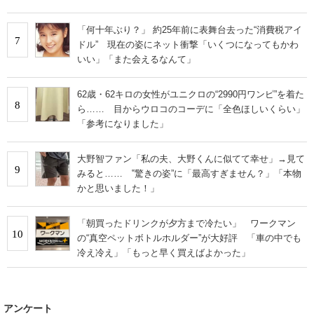
「何十年ぶり？」 約25年前に表舞台去った“消費税アイ
7
ドル” 現在の姿にネット衝撃「いくつになってもかわ
いい」「また会えるなんて」
62歳・62キロの女性がユニクロの“2990円ワンピ”を着た
8
ら…… 目からウロコのコーデに「全色ほしいくらい」
「参考になりました」
大野智ファン「私の夫、大野くんに似てて幸せ」→見て
9
みると…… ‟驚きの姿”に「最高すぎません？」「本物
かと思いました！」
「朝買ったドリンクが夕方まで冷たい」 ワークマン
10
の“真空ペットボトルホルダー”が大好評 「車の中でも
冷え冷え」「もっと早く買えばよかった」
アンケート