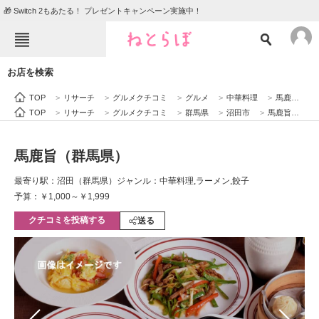
🎁 Switch 2もあたる！ プレゼントキャンペーン実施中！
ねとらぼメニュー
お店を検索
TOP
ニュース
TOP
>
リサーチ
>
グルメクチコミ
>
グルメ
>
中華料理
>
馬鹿旨（群馬県）
エンタメ
クイズ
TOP
>
リサーチ
>
グルメクチコミ
>
群馬県
>
沼田市
>
馬鹿旨（群馬県）
グルメ
地域
馬鹿旨（群馬県）
住まい
教育・育児
最寄り駅：沼田（群馬県）
ジャンル：中華料理,ラーメン,餃子
動物
リサーチ
予算：￥1,000～￥1,999
クチコミを投稿する
会員記事
送る
メディア
注目記事を集めた総合ページ
ITの今と未来を見通す