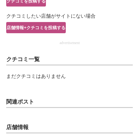
クチコミを投稿する
IT製品の技術・比較・事例
クチコミしたい店舗がサイトにない場合
製造業のIT導入・活用を支援
店舗情報+クチコミを投稿する
モノづくり技術者専門サイト
advertisement
エレクトロニクス専門サイト
クチコミ一覧
電子設計の基本と応用
エネルギーの専門メディア
まだクチコミはありません
建設×テクノロジーの最前線
ちょっと気になるネットの話題
関連ポスト
店舗情報