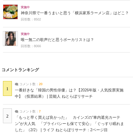
実施中
神奈川県で一番うまいと思う「横浜家系ラーメン店」はどこ？
回答数：8502
実施中
唯一無二の歌声だと思うボーカリストは？
回答数：8066
コメントランキング
コメント数：
20
1
一番好きな「韓国の男性俳優」は？【2026年版・人気投票実施
中】（投票結果） | 芸能人 ねとらぼリサーチ
コメント数：
7
2
「もっと早く買えば良かった」 カインズの“車内遮光カーテ
ン”が大人気 「プライバシーも保てて安心」「ぐっすり眠れま
した」（2/2） | ライフ ねとらぼリサーチ：2ページ目