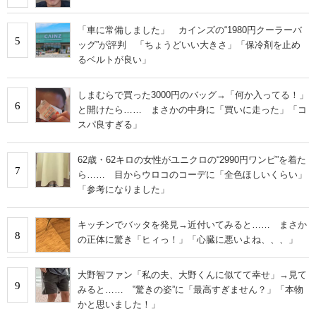
「車に常備しました」 カインズの“1980円クーラーバ
5
ッグ”が評判 「ちょうどいい大きさ」「保冷剤を止め
るベルトが良い」
しまむらで買った3000円のバッグ→「何か入ってる！」
6
と開けたら…… まさかの中身に「買いに走った」「コ
スパ良すぎる」
62歳・62キロの女性がユニクロの“2990円ワンピ”を着た
7
ら…… 目からウロコのコーデに「全色ほしいくらい」
「参考になりました」
キッチンでバッタを発見→近付いてみると…… まさか
8
の正体に驚き「ヒィっ！」「心臓に悪いよね、、、」
大野智ファン「私の夫、大野くんに似てて幸せ」→見て
9
みると…… ‟驚きの姿”に「最高すぎません？」「本物
かと思いました！」