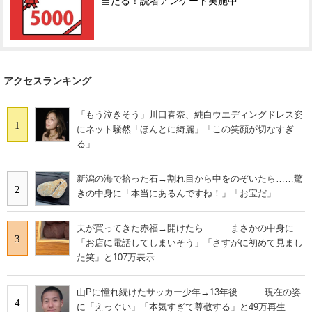
当たる！読者アンケート実施中
アクセスランキング
「もう泣きそう」川口春奈、純白ウエディングドレス姿
1
にネット騒然「ほんとに綺麗」「この笑顔が切なすぎ
る」
新潟の海で拾った石→割れ目から中をのぞいたら……驚
2
きの中身に「本当にあるんですね！」「お宝だ」
夫が買ってきた赤福→開けたら…… まさかの中身に
3
「お店に電話してしまいそう」「さすがに初めて見まし
た笑」と107万表示
山Pに憧れ続けたサッカー少年→13年後…… 現在の姿
4
に「えっぐい」「本気すぎて尊敬する」と49万再生