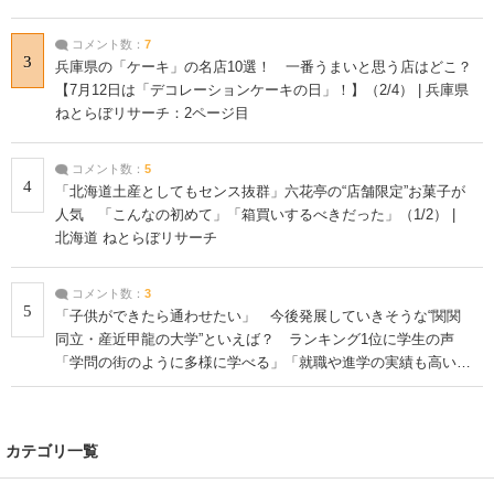
コメント数：
7
3
兵庫県の「ケーキ」の名店10選！ 一番うまいと思う店はどこ？
【7月12日は「デコレーションケーキの日」！】（2/4） | 兵庫県
ねとらぼリサーチ：2ページ目
コメント数：
5
4
「北海道土産としてもセンス抜群」六花亭の“店舗限定”お菓子が
人気 「こんなの初めて」「箱買いするべきだった」（1/2） |
北海道 ねとらぼリサーチ
コメント数：
3
5
「子供ができたら通わせたい」 今後発展していきそうな“関関
同立・産近甲龍の大学”といえば？ ランキング1位に学生の声
「学問の街のように多様に学べる」「就職や進学の実績も高い」
| 大学 ねとらぼリサーチ
カテゴリ一覧