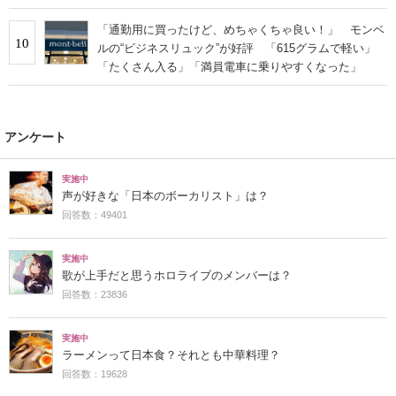
「通勤用に買ったけど、めちゃくちゃ良い！」 モンベ
10
ルの“ビジネスリュック”が好評 「615グラムで軽い」
「たくさん入る」「満員電車に乗りやすくなった」
アンケート
実施中
声が好きな「日本のボーカリスト」は？
回答数：49401
実施中
歌が上手だと思うホロライブのメンバーは？
回答数：23836
実施中
ラーメンって日本食？それとも中華料理？
回答数：19628