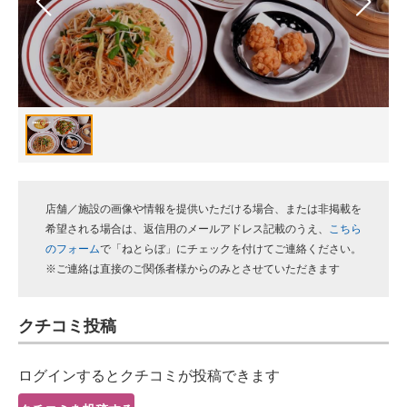
スマホと通信の最新トレンド
進化するPCとデバイスの未来
好きが集まる 比べて選べる
ビジネスと働き方のヒント
AI活用のいまが分かる
店舗／施設の画像や情報を提供いただける場合、または非掲載を
企業ITのトレンドを詳説
希望される場合は、返信用のメールアドレス記載のうえ、
こちら
のフォーム
で「ねとらぼ」にチェックを付けてご連絡ください。
経営リーダーのコミュニティ
※ご連絡は直接のご関係者様からのみとさせていただきます
マーケ×ITの今がよく分かる
クチコミ投稿
ITエンジニア向け専門サイト
ログインするとクチコミが投稿できます
企業向けIT製品の総合サイト