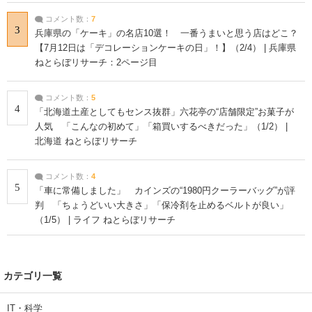
コメント数：
7
3
兵庫県の「ケーキ」の名店10選！ 一番うまいと思う店はどこ？
【7月12日は「デコレーションケーキの日」！】（2/4） | 兵庫県
ねとらぼリサーチ：2ページ目
コメント数：
5
4
「北海道土産としてもセンス抜群」六花亭の“店舗限定”お菓子が
人気 「こんなの初めて」「箱買いするべきだった」（1/2） |
北海道 ねとらぼリサーチ
コメント数：
4
5
「車に常備しました」 カインズの“1980円クーラーバッグ”が評
判 「ちょうどいい大きさ」「保冷剤を止めるベルトが良い」
（1/5） | ライフ ねとらぼリサーチ
カテゴリ一覧
IT・科学