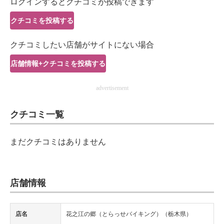
ログインするとクチコミが投稿できます
IT製品の技術・比較・事例
クチコミを投稿する
製造業のIT導入・活用を支援
クチコミしたい店舗がサイトにない場合
モノづくり技術者専門サイト
店舗情報+クチコミを投稿する
エレクトロニクス専門サイト
advertisement
電子設計の基本と応用
クチコミ一覧
エネルギーの専門メディア
建設×テクノロジーの最前線
まだクチコミはありません
ちょっと気になるネットの話題
店舗情報
店名
花之江の郷（とらっせバイキング）（栃木県）