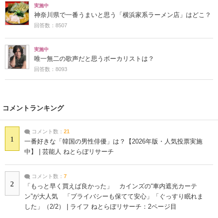
実施中
神奈川県で一番うまいと思う「横浜家系ラーメン店」はどこ？
回答数：8507
実施中
唯一無二の歌声だと思うボーカリストは？
回答数：8093
コメントランキング
コメント数：
21
1
一番好きな「韓国の男性俳優」は？【2026年版・人気投票実施
中】 | 芸能人 ねとらぼリサーチ
コメント数：
7
2
「もっと早く買えば良かった」 カインズの“車内遮光カーテ
ン”が大人気 「プライバシーも保てて安心」「ぐっすり眠れま
した」（2/2） | ライフ ねとらぼリサーチ：2ページ目