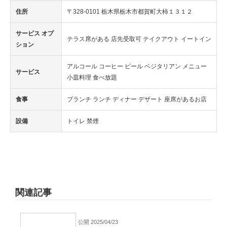
住所
〒328-0101 栃木県栃木市都賀町大柿１３１２
サービス オプ
テラス席がある 店先受取可 テイクアウト イートイン
ション
アルコール コーヒー ビール ベジタリアン メニュー
サービス
小皿料理 食べ放題
食事
ブランチ ランチ ディナー デザート 座席があるお店
設備
トイレ 禁煙
関連記事
公開 2025/04/23