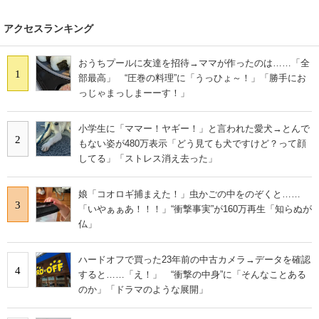
アクセスランキング
おうちプールに友達を招待→ママが作ったのは……「全
1
部最高」 “圧巻の料理”に「うっひょ～！」「勝手にお
っじゃまっしまーーす！」
小学生に「ママー！ヤギー！」と言われた愛犬→とんで
2
もない姿が480万表示「どう見ても犬ですけど？って顔
してる」「ストレス消え去った」
娘「コオロギ捕まえた！」虫かごの中をのぞくと……
3
「いやぁぁあ！！！」“衝撃事実”が160万再生「知らぬが
仏」
ハードオフで買った23年前の中古カメラ→データを確認
4
すると……「え！」 “衝撃の中身”に「そんなことある
のか」「ドラマのような展開」