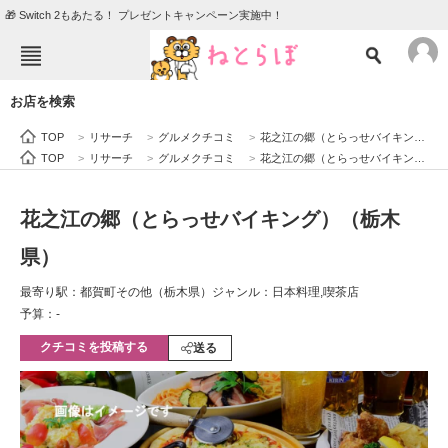
🎁 Switch 2もあたる！ プレゼントキャンペーン実施中！
ねとらぼメニュー
お店を検索
TOP
ニュース
TOP
>
リサーチ
>
グルメクチコミ
>
花之江の郷（とらっせバイキング）（栃木県）
エンタメ
クイズ
TOP
>
リサーチ
>
グルメクチコミ
>
花之江の郷（とらっせバイキング）（栃木県）
グルメ
地域
花之江の郷（とらっせバイキング）（栃木
住まい
教育・育児
県）
動物
リサーチ
最寄り駅：都賀町その他（栃木県）
ジャンル：日本料理,喫茶店
会員記事
予算：-
クチコミを投稿する
送る
メディア
注目記事を集めた総合ページ
ITの今と未来を見通す