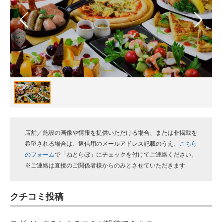
スマホと通信の最新トレンド
進化するPCとデバイスの未来
好きが集まる 比べて選べる
ビジネスと働き方のヒント
AI活用のいまが分かる
企業ITのトレンドを詳説
店舗／施設の画像や情報を提供いただける場合、または非掲載を
希望される場合は、返信用のメールアドレス記載のうえ、
こちら
経営リーダーのコミュニティ
のフォーム
で「ねとらぼ」にチェックを付けてご連絡ください。
※ご連絡は直接のご関係者様からのみとさせていただきます
マーケ×ITの今がよく分かる
ITエンジニア向け専門サイト
クチコミ投稿
企業向けIT製品の総合サイト