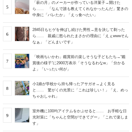
「萩の月」のメーカーが作っている洋菓子→開けた
5
ら…… 「なんで誰も教えてくれなかったんだ」驚きの
中身に「バレたか」「えっ食べたい」
2845日もヒゲを伸ばし続けた男性→意を決して剃った
6
ら…… 親戚に怒られたまさかの理由に「えぇwwwそん
なぁ」「どんまいです」
「映画ちいかわ」鑑賞前の楽しそうな子どもたち→“鑑
7
賞後の様子”に2900万表示「そうなるわなw」「分かる
よ」「いったい何が」
小1娘が学校から持ち帰ったアサガオ→よく見る
8
と…… 驚がくの光景に「これは珍しい！」「え、めっ
ちゃおしゃれ」
室外機に100均アイテムをかぶせると…… お手軽な日
9
光対策に「ちゃんと空間ができてグー」「これで楽しま
す」