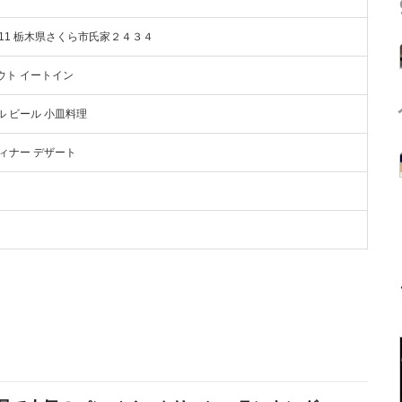
1311 栃木県さくら市氏家２４３４
ウト イートイン
ル ビール 小皿料理
ディナー デザート