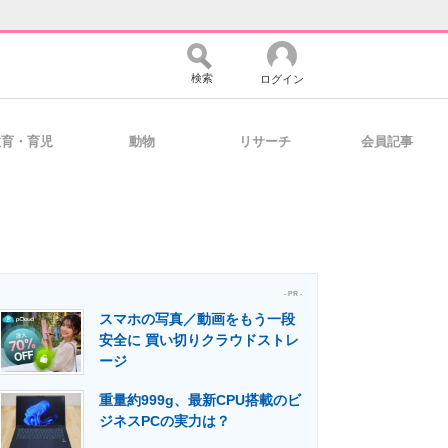
検索
ログイン
教育・育児
動物
リサーチ
会員記事
バイスの未来
好きが集まる 比べて選べる
コミュニティ
マーケ×ITの今がよく分かる
- PR -
スマホの写真／動画をもう一段
安全に 買い切りクラウドストレ
ージ
・活用を支援
重量約999g、最新CPU搭載のビ
ジネスPCの実力は？