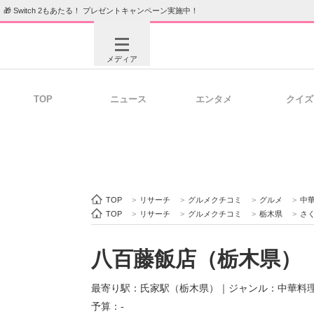
🎁 Switch 2もあたる！ プレゼントキャンペーン実施中！
メディア
TOP
ニュース
エンタメ
クイズ
注目記事を集めた総合ページ
ITの今
ビジネスと働き方のヒント
AI活用
TOP
>
リサーチ
>
グルメクチコミ
>
グルメ
>
中
TOP
>
リサーチ
>
グルメクチコミ
>
栃木県
>
さ
八百藤飯店（栃木県）
ITエンジニア向け専門サイト
企業向けI
最寄り駅：氏家駅（栃木県）
｜
ジャンル：中華料理
予算：-