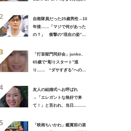
「旦那おるやん」「夫婦で写
2
ってるの尊い！」
自衛隊員だった25歳男性→10
年後……「マジで何があった
の？」 衝撃の“現在の姿”が
180万再生「別人…？」「好
3
きに生きんしゃい」
「打首獄門同好会」junko、
65歳で“彫りスタート”巡
り…… “ダサすぎる”への持
論に反響「理由が素敵」「わ
4
たしもデビューしたい」
友人の結婚式へお呼ばれ
→「エレガントな格好で来
て！」と言われ、当日……ま
さかの参列姿に「いやすごお
5
おお！」「天才」【海外】
「映画ちいかわ」鑑賞前の楽