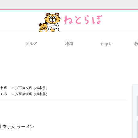
グルメ
地域
住まい
と未来を見通す
スマホと通信の最新トレンド
進化するPCとデ
のいまが分かる
企業ITのトレンドを詳説
経営リーダーの
華料理
>
八百藤飯店（栃木県）
くら市
>
八百藤飯店（栃木県）
T製品の総合サイト
IT製品の技術・比較・事例
製造業のIT導入
,肉まん,ラーメン