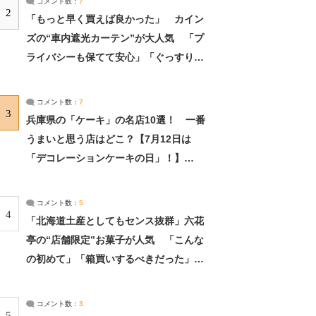
コメント数：
7
2
「もっと早く買えば良かった」 カイン
ズの“車内遮光カーテン”が大人気 「プ
ライバシーも保てて安心」「ぐっすり眠
れました」（2/2） | ライフ ねとらぼリ
サーチ：2ページ目
コメント数：
7
3
兵庫県の「ケーキ」の名店10選！ 一番
うまいと思う店はどこ？【7月12日は
「デコレーションケーキの日」！】
（2/4） | 兵庫県 ねとらぼリサーチ：2ペ
ージ目
コメント数：
5
4
「北海道土産としてもセンス抜群」六花
亭の“店舗限定”お菓子が人気 「こんな
の初めて」「箱買いするべきだった」
（1/2） | 北海道 ねとらぼリサーチ
コメント数：
3
5