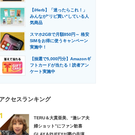
門メディア
建設×テクノロジーの最前線
【iHerb】「迷ったらこれ！」
みんなが"リピ買い"している人
気商品
スマホ2GBで月額850円～ 格安
SIMをお得に使うキャンペーン
実施中！
【抽選で5,000円分】Amazonギ
フトカードが当たる！読者アン
ケート実施中
アクセスランキング
1
TERU＆大貫亜美、“激レア夫
婦ショット”にファン歓喜
GLAY＆PUFFYが夢の共演