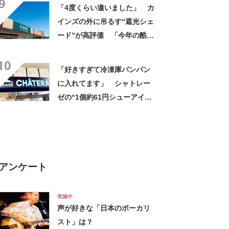
9
定感ある」
「4度くらい違いました」 カ
インズの外に吊るす“遮光シェ
ード”が高評価 「今年の酷暑
にも活躍」「風通しもよくし
10
っかり遮光」の声
「好きすぎて冷凍庫パンパン
に入れてます」 シャトレー
ゼの“1個約61円シューアイ
ス”が好評 「生地とバニラア
イスの相性が◎」「家族も好
きで夏はストックしてる」
アンケート
実施中
声が好きな「日本のボーカリ
スト」は？