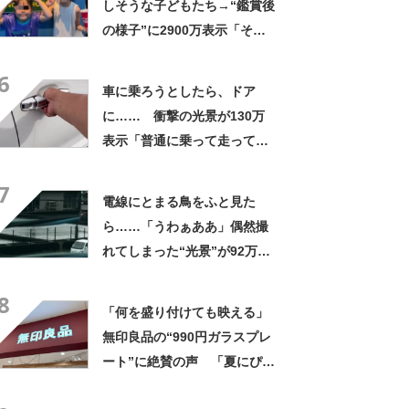
しそうな子どもたち→“鑑賞後
の様子”に2900万表示「そう
なるわなw」「分かるよ」
6
「いったい何が」
車に乗ろうとしたら、ドア
に…… 衝撃の光景が130万
表示「普通に乗って走ってた
やん」「どうやって入った
7
の!?」
電線にとまる鳥をふと見た
ら……「うわぁああ」偶然撮
れてしまった“光景”が92万再
生「自然は過酷」
8
「何を盛り付けても映える」
無印良品の“990円ガラスプレ
ート”に絶賛の声 「夏にぴっ
たりのお皿」「厚手なので安