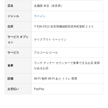
店名
走麺屋 本店（奈良県）
ジャンル
ラーメン
住所
〒636-0312 奈良県磯城郡田原本町新町２２０
サービス オプシ
テイクアウト イートイン
ョン
サービス
アルコール ビール
ランチ ディナー カウンターで食事できるお店 座席
食事
があるお店
設備
Wi-Fi 無料 Wi-Fi あり トイレ 禁煙
お支払い
PayPay