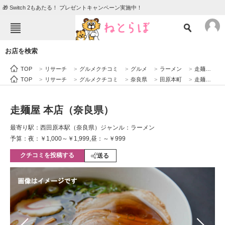
🎁 Switch 2もあたる！ プレゼントキャンペーン実施中！
ねとらぼメニュー
お店を検索
TOP
ニュース
TOP
>
リサーチ
>
グルメクチコミ
>
グルメ
>
ラーメン
>
走麺屋 本店（奈良県）
エンタメ
クイズ
TOP
>
リサーチ
>
グルメクチコミ
>
奈良県
>
田原本町
>
走麺屋 本店（奈良県）
グルメ
地域
走麺屋 本店（奈良県）
住まい
教育・育児
最寄り駅：西田原本駅（奈良県）
ジャンル：ラーメン
動物
リサーチ
予算：夜：￥1,000～￥1,999,昼：～￥999
クチコミを投稿する
会員記事
送る
メディア
注目記事を集めた総合ページ
ITの今と未来を見通す