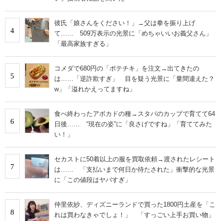
彼氏「娘さんをください！」→父は拳を振り上げ
4
て…… 509万表示の光景に「めちゃいいお義父さん」
「最高家族すぎる」
コメダで680円の「ポテチキ」を注文→出てきたの
5
は……「逆詐欺すぎ」 目を疑う光景に「量間違えた？
w」「溢れかえってますね」
食べ終わったアボカドの種→スタバのカップで育てて64
6
日後…… “現在の姿”に「良さげですね」「育ててみた
い！」
セカストに50着以上の服を買取依頼→渡されたレシート
7
は…… 「支払いまで何日か待たされた」衝撃的な光景
に「この値段はヤバすぎ」
仲里依紗、ディズニーランドで買った1800円土産を「こ
8
れは買わなきゃでしょ！」 「すっごい上手お買い物」