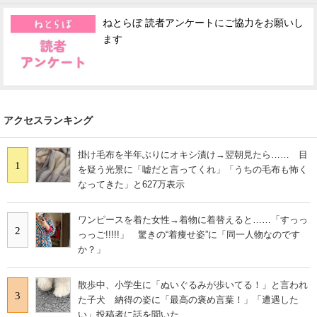
ねとらぼ 読者アンケートにご協力をお願いし
ます
アクセスランキング
掛け毛布を半年ぶりにオキシ漬け→翌朝見たら…… 目
1
を疑う光景に「嘘だと言ってくれ」「うちの毛布も怖く
なってきた」と627万表示
ワンピースを着た女性→着物に着替えると……「すっっ
2
っっご!!!!!」 驚きの“着痩せ姿”に「同一人物なのです
か？」
散歩中、小学生に「ぬいぐるみが歩いてる！」と言われ
3
た子犬 納得の姿に「最高の褒め言葉！」「遭遇した
い」投稿者に話を聞いた