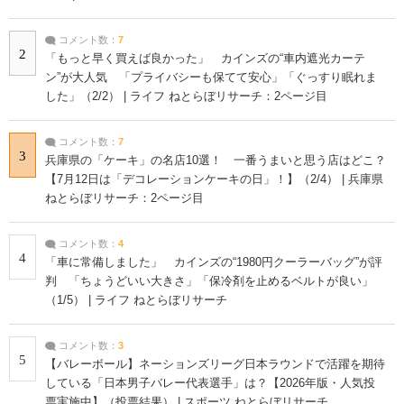
コメント数：
7
2
「もっと早く買えば良かった」 カインズの“車内遮光カーテ
ン”が大人気 「プライバシーも保てて安心」「ぐっすり眠れま
した」（2/2） | ライフ ねとらぼリサーチ：2ページ目
コメント数：
7
3
兵庫県の「ケーキ」の名店10選！ 一番うまいと思う店はどこ？
【7月12日は「デコレーションケーキの日」！】（2/4） | 兵庫県
ねとらぼリサーチ：2ページ目
コメント数：
4
4
「車に常備しました」 カインズの“1980円クーラーバッグ”が評
判 「ちょうどいい大きさ」「保冷剤を止めるベルトが良い」
（1/5） | ライフ ねとらぼリサーチ
コメント数：
3
5
【バレーボール】ネーションズリーグ日本ラウンドで活躍を期待
している「日本男子バレー代表選手」は？【2026年版・人気投
票実施中】（投票結果） | スポーツ ねとらぼリサーチ