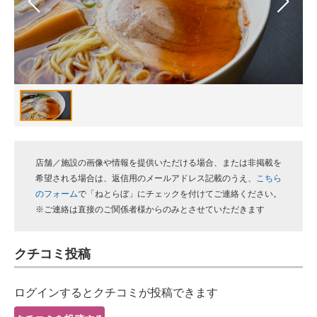
スマホと通信の最新トレンド
進化するPCとデバイスの未来
好きが集まる 比べて選べる
ビジネスと働き方のヒント
AI活用のいまが分かる
店舗／施設の画像や情報を提供いただける場合、または非掲載を
企業ITのトレンドを詳説
希望される場合は、返信用のメールアドレス記載のうえ、
こちら
のフォーム
で「ねとらぼ」にチェックを付けてご連絡ください。
経営リーダーのコミュニティ
※ご連絡は直接のご関係者様からのみとさせていただきます
マーケ×ITの今がよく分かる
クチコミ投稿
ITエンジニア向け専門サイト
ログインするとクチコミが投稿できます
企業向けIT製品の総合サイト