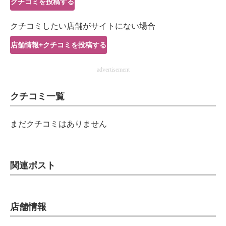
クチコミを投稿する
IT製品の技術・比較・事例
クチコミしたい店舗がサイトにない場合
製造業のIT導入・活用を支援
店舗情報+クチコミを投稿する
モノづくり技術者専門サイト
advertisement
エレクトロニクス専門サイト
クチコミ一覧
電子設計の基本と応用
エネルギーの専門メディア
まだクチコミはありません
建設×テクノロジーの最前線
ちょっと気になるネットの話題
関連ポスト
店舗情報