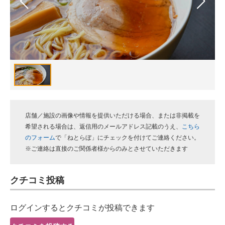
スマホと通信の最新トレンド
進化するPCとデバイスの未来
好きが集まる 比べて選べる
ビジネスと働き方のヒント
AI活用のいまが分かる
店舗／施設の画像や情報を提供いただける場合、または非掲載を
企業ITのトレンドを詳説
希望される場合は、返信用のメールアドレス記載のうえ、
こちら
のフォーム
で「ねとらぼ」にチェックを付けてご連絡ください。
経営リーダーのコミュニティ
※ご連絡は直接のご関係者様からのみとさせていただきます
マーケ×ITの今がよく分かる
クチコミ投稿
ITエンジニア向け専門サイト
ログインするとクチコミが投稿できます
企業向けIT製品の総合サイト