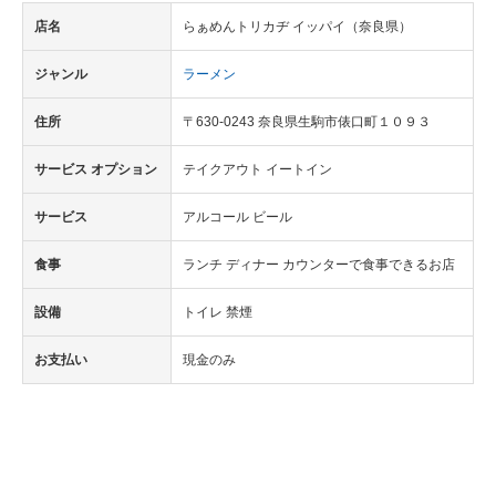
店名
らぁめんトリカヂ イッパイ（奈良県）
ジャンル
ラーメン
住所
〒630-0243 奈良県生駒市俵口町１０９３
サービス オプション
テイクアウト イートイン
サービス
アルコール ビール
食事
ランチ ディナー カウンターで食事できるお店
設備
トイレ 禁煙
お支払い
現金のみ