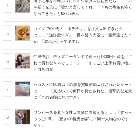
掛け毛布を半年ぶりにオキシ漬け→翌朝見たら…… 目
4
を疑う光景に「嘘だと言ってくれ」「うちの毛布も怖く
なってきた」と627万表示
コメダで680円の「ポテチキ」を注文→出てきたの
5
は……「逆詐欺すぎ」 目を疑う光景に「量間違えた？
w」「溢れかえってますね」
仲里依紗、ディズニーランドで買った1800円土産を「こ
6
れは買わなきゃでしょ！」 「すっごい上手お買い物」
と自画自賛
セカストに50着以上の服を買取依頼→渡されたレシート
7
は…… 「支払いまで何日か待たされた」衝撃的な光景
に「この値段はヤバすぎ」
ワンピースを着た女性→着物に着替えると……「すっっ
8
っっご!!!!!」 驚きの“着痩せ姿”に「同一人物なのです
か？」