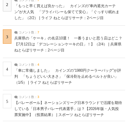
コメント数：
7
2
「もっと早く買えば良かった」 カインズの“車内遮光カーテ
ン”が大人気 「プライバシーも保てて安心」「ぐっすり眠れま
した」（2/2） | ライフ ねとらぼリサーチ：2ページ目
コメント数：
7
3
兵庫県の「ケーキ」の名店10選！ 一番うまいと思う店はどこ？
【7月12日は「デコレーションケーキの日」！】（2/4） | 兵庫県
ねとらぼリサーチ：2ページ目
コメント数：
4
4
「車に常備しました」 カインズの“1980円クーラーバッグ”が評
判 「ちょうどいい大きさ」「保冷剤を止めるベルトが良い」
（1/5） | ライフ ねとらぼリサーチ
コメント数：
3
5
【バレーボール】ネーションズリーグ日本ラウンドで活躍を期待
している「日本男子バレー代表選手」は？【2026年版・人気投
票実施中】（投票結果） | スポーツ ねとらぼリサーチ