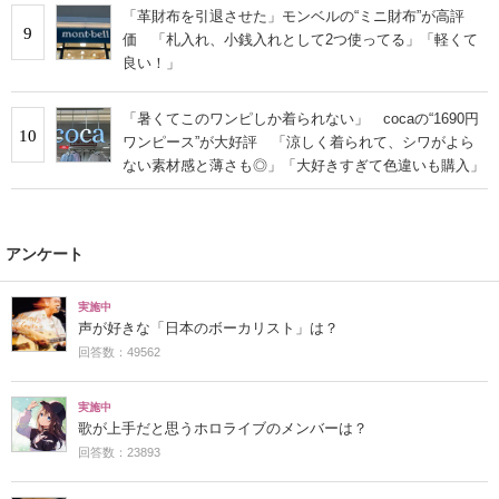
「革財布を引退させた」モンベルの“ミニ財布”が高評
9
価 「札入れ、小銭入れとして2つ使ってる」「軽くて
良い！」
「暑くてこのワンピしか着られない」 cocaの“1690円
10
ワンピース”が大好評 「涼しく着られて、シワがよら
ない素材感と薄さも◎」「大好きすぎて色違いも購入」
アンケート
実施中
声が好きな「日本のボーカリスト」は？
回答数：49562
実施中
歌が上手だと思うホロライブのメンバーは？
回答数：23893