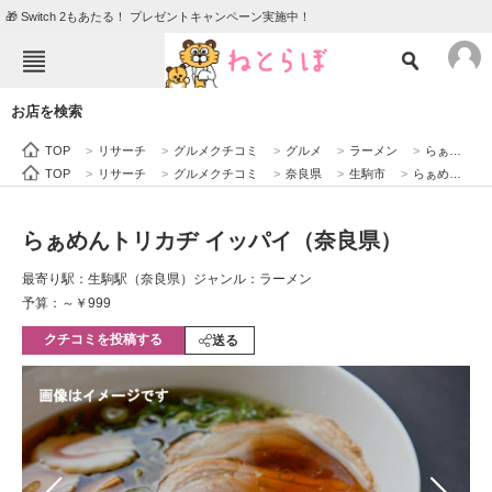
🎁 Switch 2もあたる！ プレゼントキャンペーン実施中！
ねとらぼメニュー
お店を検索
TOP
ニュース
TOP
>
リサーチ
>
グルメクチコミ
>
グルメ
>
ラーメン
>
らぁめんトリカヂ イッパイ（奈良県）
エンタメ
クイズ
TOP
>
リサーチ
>
グルメクチコミ
>
奈良県
>
生駒市
>
らぁめんトリカヂ イッパイ（奈良県）
グルメ
地域
らぁめんトリカヂ イッパイ（奈良県）
住まい
教育・育児
最寄り駅：生駒駅（奈良県）
ジャンル：ラーメン
動物
リサーチ
予算：～￥999
クチコミを投稿する
会員記事
送る
メディア
注目記事を集めた総合ページ
ITの今と未来を見通す