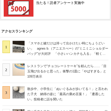
当たる！読者アンケート実施中
アクセスランキング
「スマホと鍵だけは持って出かけたい時にちょうどい
1
い」 agnes b.（アニエスべー）の“ミニミニショルダー
バッグ”が大好評 「小さいハンカチも入る」「軽くて
旅行でも活躍します
レストランで“チョコレートケーキ”を頼んだら……「目
2
玉飛び出るかと思った」衝撃の1皿に「やばすぎる」と
109万表示
散歩中、小学生に「ぬいぐるみが歩いてる！」と言われ
3
た子犬 納得の姿に「最高の褒め言葉！」「遭遇した
い」投稿者に話を聞いた