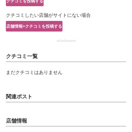
クチコミを投稿する
IT製品の技術・比較・事例
クチコミしたい店舗がサイトにない場合
製造業のIT導入・活用を支援
店舗情報+クチコミを投稿する
モノづくり技術者専門サイト
advertisement
エレクトロニクス専門サイト
クチコミ一覧
電子設計の基本と応用
エネルギーの専門メディア
まだクチコミはありません
建設×テクノロジーの最前線
ちょっと気になるネットの話題
関連ポスト
店舗情報