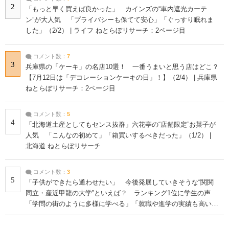
2
「もっと早く買えば良かった」 カインズの“車内遮光カーテ
ン”が大人気 「プライバシーも保てて安心」「ぐっすり眠れま
した」（2/2） | ライフ ねとらぼリサーチ：2ページ目
コメント数：
7
3
兵庫県の「ケーキ」の名店10選！ 一番うまいと思う店はどこ？
【7月12日は「デコレーションケーキの日」！】（2/4） | 兵庫県
ねとらぼリサーチ：2ページ目
コメント数：
5
4
「北海道土産としてもセンス抜群」六花亭の“店舗限定”お菓子が
人気 「こんなの初めて」「箱買いするべきだった」（1/2） |
北海道 ねとらぼリサーチ
コメント数：
3
5
「子供ができたら通わせたい」 今後発展していきそうな“関関
同立・産近甲龍の大学”といえば？ ランキング1位に学生の声
「学問の街のように多様に学べる」「就職や進学の実績も高い」
| 大学 ねとらぼリサーチ