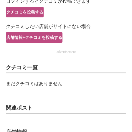
ログインするとクチコミが投稿できます
IT製品の技術・比較・事例
クチコミを投稿する
製造業のIT導入・活用を支援
クチコミしたい店舗がサイトにない場合
モノづくり技術者専門サイト
店舗情報+クチコミを投稿する
エレクトロニクス専門サイト
advertisement
電子設計の基本と応用
クチコミ一覧
エネルギーの専門メディア
建設×テクノロジーの最前線
まだクチコミはありません
ちょっと気になるネットの話題
関連ポスト
店舗情報