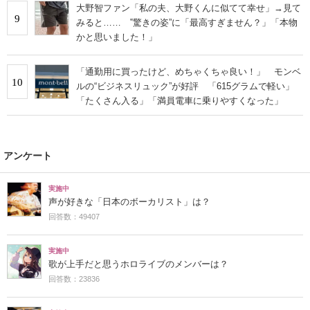
大野智ファン「私の夫、大野くんに似てて幸せ」→見て
9
みると…… ‟驚きの姿”に「最高すぎません？」「本物
かと思いました！」
「通勤用に買ったけど、めちゃくちゃ良い！」 モンベ
10
ルの“ビジネスリュック”が好評 「615グラムで軽い」
「たくさん入る」「満員電車に乗りやすくなった」
アンケート
実施中
声が好きな「日本のボーカリスト」は？
回答数：49407
実施中
歌が上手だと思うホロライブのメンバーは？
回答数：23836