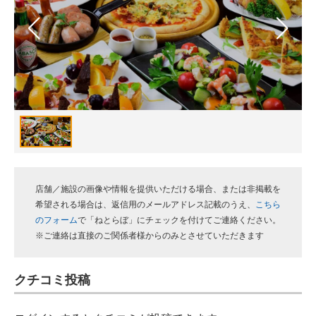
スマホと通信の最新トレンド
進化するPCとデバイスの未来
好きが集まる 比べて選べる
ビジネスと働き方のヒント
AI活用のいまが分かる
企業ITのトレンドを詳説
店舗／施設の画像や情報を提供いただける場合、または非掲載を
希望される場合は、返信用のメールアドレス記載のうえ、
こちら
経営リーダーのコミュニティ
のフォーム
で「ねとらぼ」にチェックを付けてご連絡ください。
※ご連絡は直接のご関係者様からのみとさせていただきます
マーケ×ITの今がよく分かる
ITエンジニア向け専門サイト
クチコミ投稿
企業向けIT製品の総合サイト