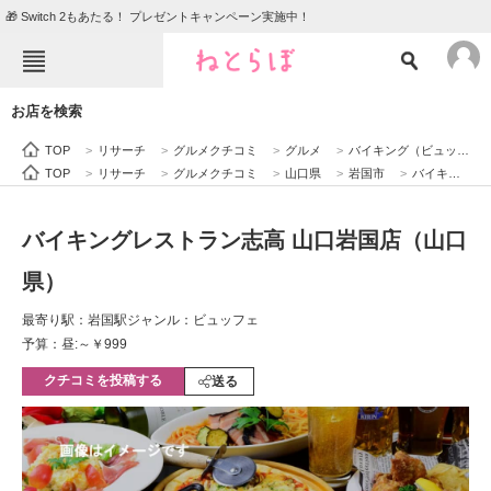
🎁 Switch 2もあたる！ プレゼントキャンペーン実施中！
ねとらぼメニュー
お店を検索
TOP
ニュース
TOP
>
リサーチ
>
グルメクチコミ
>
グルメ
>
バイキング（ビュッフェ）
エンタメ
クイズ
TOP
>
リサーチ
>
グルメクチコミ
>
山口県
>
岩国市
>
バイキングレストラン志高 山口岩国店（山口県）
グルメ
地域
バイキングレストラン志高 山口岩国店（山口
住まい
教育・育児
県）
動物
リサーチ
最寄り駅：岩国駅
ジャンル：ビュッフェ
会員記事
予算：昼:～￥999
クチコミを投稿する
送る
メディア
注目記事を集めた総合ページ
ITの今と未来を見通す