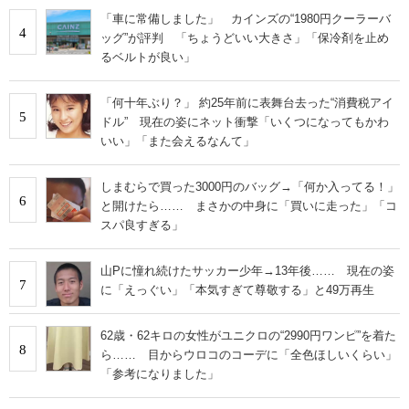
「車に常備しました」 カインズの“1980円クーラーバ
4
ッグ”が評判 「ちょうどいい大きさ」「保冷剤を止め
るベルトが良い」
「何十年ぶり？」 約25年前に表舞台去った“消費税アイ
5
ドル” 現在の姿にネット衝撃「いくつになってもかわ
いい」「また会えるなんて」
しまむらで買った3000円のバッグ→「何か入ってる！」
6
と開けたら…… まさかの中身に「買いに走った」「コ
スパ良すぎる」
山Pに憧れ続けたサッカー少年→13年後…… 現在の姿
7
に「えっぐい」「本気すぎて尊敬する」と49万再生
62歳・62キロの女性がユニクロの“2990円ワンピ”を着た
8
ら…… 目からウロコのコーデに「全色ほしいくらい」
「参考になりました」