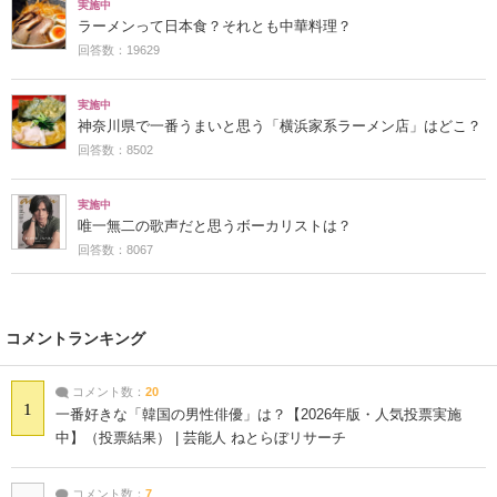
実施中
ラーメンって日本食？それとも中華料理？
回答数：19629
実施中
神奈川県で一番うまいと思う「横浜家系ラーメン店」はどこ？
回答数：8502
実施中
唯一無二の歌声だと思うボーカリストは？
回答数：8067
コメントランキング
コメント数：
20
1
一番好きな「韓国の男性俳優」は？【2026年版・人気投票実施
中】（投票結果） | 芸能人 ねとらぼリサーチ
コメント数：
7