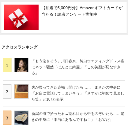
【抽選で5,000円分】Amazonギフトカードが
当たる！読者アンケート実施中
アクセスランキング
「もう泣きそう」川口春奈、純白ウエディングドレス姿
1
にネット騒然「ほんとに綺麗」「この笑顔が切なすぎ
る」
夫が買ってきた赤福→開けたら…… まさかの中身に
2
「お店に電話してしまいそう」「さすがに初めて見まし
た笑」と107万表示
新潟の海で拾った石→割れ目から中をのぞいたら……驚
3
きの中身に「本当にあるんですね！」「お宝だ」