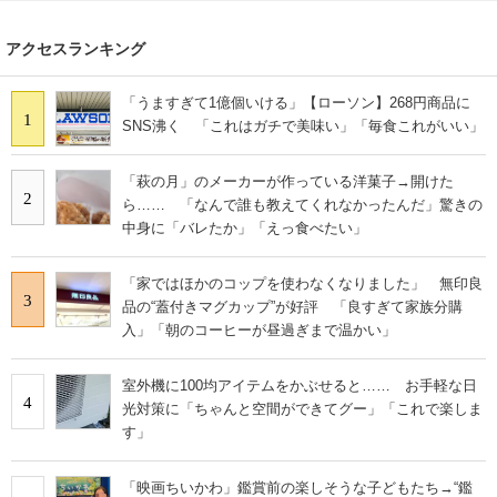
アクセスランキング
「うますぎて1億個いける」【ローソン】268円商品に
1
SNS沸く 「これはガチで美味い」「毎食これがいい」
「萩の月」のメーカーが作っている洋菓子→開けた
2
ら…… 「なんで誰も教えてくれなかったんだ」驚きの
中身に「バレたか」「えっ食べたい」
「家ではほかのコップを使わなくなりました」 無印良
3
品の“蓋付きマグカップ”が好評 「良すぎて家族分購
入」「朝のコーヒーが昼過ぎまで温かい」
室外機に100均アイテムをかぶせると…… お手軽な日
4
光対策に「ちゃんと空間ができてグー」「これで楽しま
す」
「映画ちいかわ」鑑賞前の楽しそうな子どもたち→“鑑