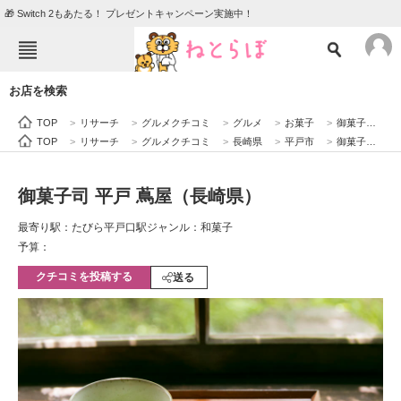
🎁 Switch 2もあたる！ プレゼントキャンペーン実施中！
ねとらぼメニュー
お店を検索
TOP
ニュース
TOP
>
リサーチ
>
グルメクチコミ
>
グルメ
>
お菓子
>
御菓子司 平戸 蔦屋（長崎県）
エンタメ
クイズ
TOP
>
リサーチ
>
グルメクチコミ
>
長崎県
>
平戸市
>
御菓子司 平戸 蔦屋（長崎県）
グルメ
地域
御菓子司 平戸 蔦屋（長崎県）
住まい
教育・育児
最寄り駅：たびら平戸口駅
ジャンル：和菓子
動物
リサーチ
予算：
クチコミを投稿する
会員記事
送る
メディア
注目記事を集めた総合ページ
ITの今と未来を見通す