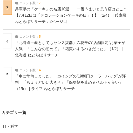
コメント数：
7
3
兵庫県の「ケーキ」の名店10選！ 一番うまいと思う店はどこ？
【7月12日は「デコレーションケーキの日」！】（2/4） | 兵庫県
ねとらぼリサーチ：2ページ目
コメント数：
5
4
「北海道土産としてもセンス抜群」六花亭の“店舗限定”お菓子が
人気 「こんなの初めて」「箱買いするべきだった」（1/2） |
北海道 ねとらぼリサーチ
コメント数：
4
5
「車に常備しました」 カインズの“1980円クーラーバッグ”が評
判 「ちょうどいい大きさ」「保冷剤を止めるベルトが良い」
（1/5） | ライフ ねとらぼリサーチ
カテゴリ一覧
IT・科学