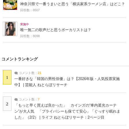
神奈川県で一番うまいと思う「横浜家系ラーメン店」はどこ？
回答数：8507
実施中
唯一無二の歌声だと思うボーカリストは？
回答数：8098
コメントランキング
コメント数：
21
1
一番好きな「韓国の男性俳優」は？【2026年版・人気投票実施
中】 | 芸能人 ねとらぼリサーチ
コメント数：
7
2
「もっと早く買えば良かった」 カインズの“車内遮光カーテ
ン”が大人気 「プライバシーも保てて安心」「ぐっすり眠れま
した」（2/2） | ライフ ねとらぼリサーチ：2ページ目