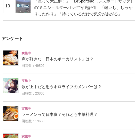
「買って大正解！」 LeSportsac（レスポートサック）
10
の“ミニショルダーバッグ”が高評価 「軽いし、しっか
りした作り」「持っているだけで気分があがる」
アンケート
実施中
声が好きな「日本のボーカリスト」は？
回答数：49502
実施中
歌が上手だと思うホロライブのメンバーは？
回答数：23865
実施中
ラーメンって日本食？それとも中華料理？
回答数：19653
実施中