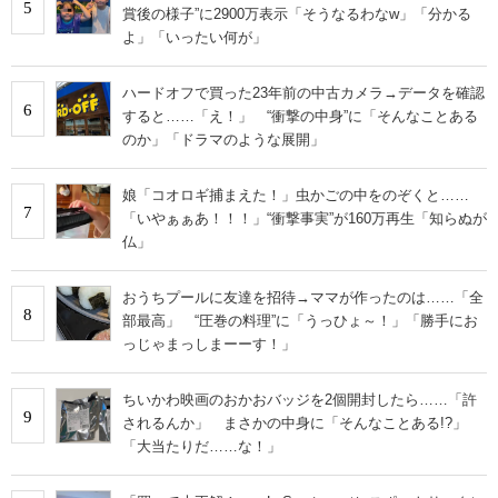
5
賞後の様子”に2900万表示「そうなるわなw」「分かる
よ」「いったい何が」
ハードオフで買った23年前の中古カメラ→データを確認
6
すると……「え！」 “衝撃の中身”に「そんなことある
のか」「ドラマのような展開」
娘「コオロギ捕まえた！」虫かごの中をのぞくと……
7
「いやぁぁあ！！！」“衝撃事実”が160万再生「知らぬが
仏」
おうちプールに友達を招待→ママが作ったのは……「全
8
部最高」 “圧巻の料理”に「うっひょ～！」「勝手にお
っじゃまっしまーーす！」
ちいかわ映画のおかおバッジを2個開封したら……「許
9
されるんか」 まさかの中身に「そんなことある!?」
「大当たりだ……な！」