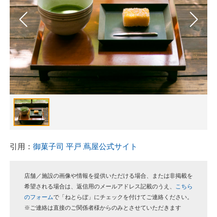
スマホと通信の最新トレンド
進化するPCとデバイスの未来
好きが集まる 比べて選べる
ビジネスと働き方のヒント
AI活用のいまが分かる
企業ITのトレンドを詳説
経営リーダーのコミュニティ
引用：
御菓子司 平戸 蔦屋公式サイト
マーケ×ITの今がよく分かる
店舗／施設の画像や情報を提供いただける場合、または非掲載を
ITエンジニア向け専門サイト
希望される場合は、返信用のメールアドレス記載のうえ、
こちら
のフォーム
で「ねとらぼ」にチェックを付けてご連絡ください。
企業向けIT製品の総合サイト
※ご連絡は直接のご関係者様からのみとさせていただきます