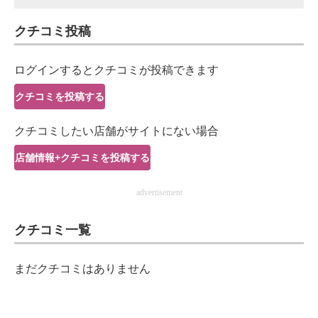
IT製品の技術・比較・事例
クチコミ投稿
製造業のIT導入・活用を支援
ログインするとクチコミが投稿できます
モノづくり技術者専門サイト
クチコミを投稿する
エレクトロニクス専門サイト
クチコミしたい店舗がサイトにない場合
電子設計の基本と応用
店舗情報+クチコミを投稿する
エネルギーの専門メディア
advertisement
建設×テクノロジーの最前線
ちょっと気になるネットの話題
クチコミ一覧
まだクチコミはありません