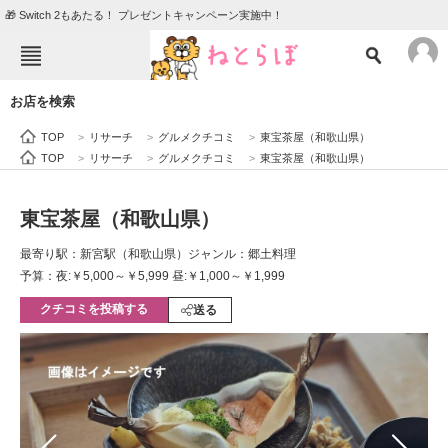
🎁 Switch 2もあたる！ プレゼントキャンペーン実施中！
ねとらぼメニュー
お店を検索
TOP
ニュース
TOP
>
リサーチ
>
グルメクチコミ
>
東宝茶屋（和歌山県）
エンタメ
クイズ
TOP
>
リサーチ
>
グルメクチコミ
>
東宝茶屋（和歌山県）
グルメ
地域
東宝茶屋（和歌山県）
住まい
教育・育児
最寄り駅：新宮駅（和歌山県）
ジャンル：郷土料理
動物
リサーチ
予算：夜:￥5,000～￥5,999 昼:￥1,000～￥1,999
クチコミを投稿する
会員記事
送る
メディア
注目記事を集めた総合ページ
ITの今と未来を見通す