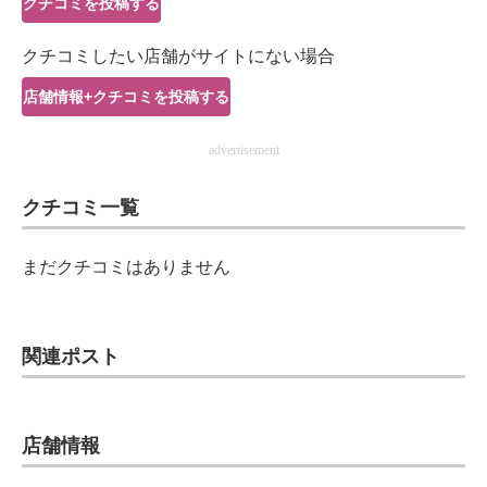
クチコミを投稿する
IT製品の技術・比較・事例
クチコミしたい店舗がサイトにない場合
製造業のIT導入・活用を支援
店舗情報+クチコミを投稿する
モノづくり技術者専門サイト
advertisement
エレクトロニクス専門サイト
クチコミ一覧
電子設計の基本と応用
エネルギーの専門メディア
まだクチコミはありません
建設×テクノロジーの最前線
ちょっと気になるネットの話題
関連ポスト
店舗情報