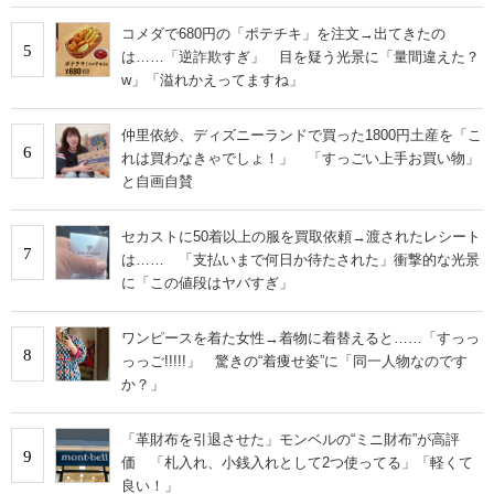
コメダで680円の「ポテチキ」を注文→出てきたの
5
は……「逆詐欺すぎ」 目を疑う光景に「量間違えた？
w」「溢れかえってますね」
仲里依紗、ディズニーランドで買った1800円土産を「こ
6
れは買わなきゃでしょ！」 「すっごい上手お買い物」
と自画自賛
セカストに50着以上の服を買取依頼→渡されたレシート
7
は…… 「支払いまで何日か待たされた」衝撃的な光景
に「この値段はヤバすぎ」
ワンピースを着た女性→着物に着替えると……「すっっ
8
っっご!!!!!」 驚きの“着痩せ姿”に「同一人物なのです
か？」
「革財布を引退させた」モンベルの“ミニ財布”が高評
9
価 「札入れ、小銭入れとして2つ使ってる」「軽くて
良い！」