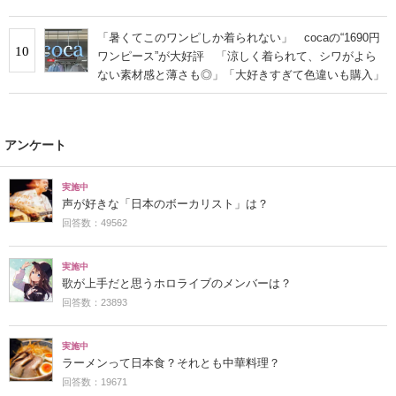
「暑くてこのワンピしか着られない」 cocaの“1690円
10
ワンピース”が大好評 「涼しく着られて、シワがよら
ない素材感と薄さも◎」「大好きすぎて色違いも購入」
アンケート
実施中
声が好きな「日本のボーカリスト」は？
回答数：49562
実施中
歌が上手だと思うホロライブのメンバーは？
回答数：23893
実施中
ラーメンって日本食？それとも中華料理？
回答数：19671