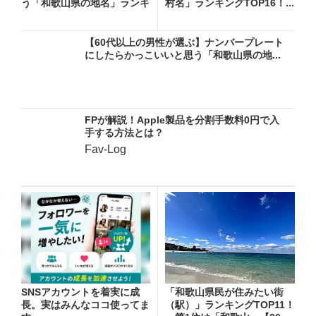
う「和歌山県の地名」ランキ
村名」ランキングTOP16！...
ン...
【60代以上の男性が選ぶ】ナンバープレート
にしたらかっこいいと思う「和歌山県の地...
FPが解説！Apple製品を分割手数料0円で入
手する方法とは？
Fav-Log
SNSアカウントを着実に成
「和歌山県民が住みたい街
長。実はみんなココ使ってま
（駅）」ランキングTOP11！