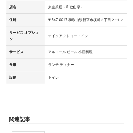
店名
東宝茶屋（和歌山県）
住所
〒647-0017 和歌山県新宮市横町２丁目２−１２
サービス オプショ
テイクアウト イートイン
ン
サービス
アルコール ビール 小皿料理
食事
ランチ ディナー
設備
トイレ
関連記事