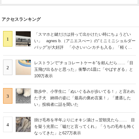
アクセスランキング
「スマホと鍵だけは持って出かけたい時にちょうどい
1
い」 agnes b.（アニエスべー）の“ミニミニショルダー
バッグ”が大好評 「小さいハンカチも入る」「軽くて
旅行でも活躍します
レストランで“チョコレートケーキ”を頼んだら……「目
2
玉飛び出るかと思った」衝撃の1皿に「やばすぎる」と
109万表示
散歩中、小学生に「ぬいぐるみが歩いてる！」と言われ
3
た子犬 納得の姿に「最高の褒め言葉！」「遭遇した
い」投稿者に話を聞いた
掛け毛布を半年ぶりにオキシ漬け→翌朝見たら…… 目
4
を疑う光景に「嘘だと言ってくれ」「うちの毛布も怖く
なってきた」と627万表示