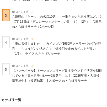
コメント数：
7
3
兵庫県の「ケーキ」の名店10選！ 一番うまいと思う店はどこ？
【7月12日は「デコレーションケーキの日」！】（2/4） | 兵庫県
ねとらぼリサーチ：2ページ目
コメント数：
4
4
「車に常備しました」 カインズの“1980円クーラーバッグ”が評
判 「ちょうどいい大きさ」「保冷剤を止めるベルトが良い」
（1/5） | ライフ ねとらぼリサーチ
コメント数：
3
5
【バレーボール】ネーションズリーグ日本ラウンドで活躍を期待
している「日本男子バレー代表選手」は？【2026年版・人気投
票実施中】（投票結果） | スポーツ ねとらぼリサーチ
カテゴリ一覧