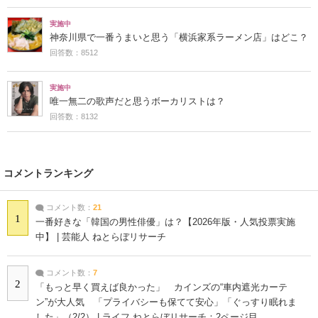
実施中
神奈川県で一番うまいと思う「横浜家系ラーメン店」はどこ？
回答数：8512
実施中
唯一無二の歌声だと思うボーカリストは？
回答数：8132
コメントランキング
コメント数：
21
1
一番好きな「韓国の男性俳優」は？【2026年版・人気投票実施
中】 | 芸能人 ねとらぼリサーチ
コメント数：
7
2
「もっと早く買えば良かった」 カインズの“車内遮光カーテ
ン”が大人気 「プライバシーも保てて安心」「ぐっすり眠れま
した」（2/2） | ライフ ねとらぼリサーチ：2ページ目