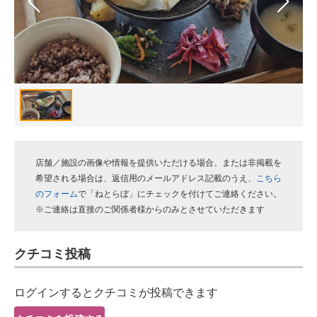
スマホと通信の最新トレンド
進化するPCとデバイスの未来
好きが集まる 比べて選べる
ビジネスと働き方のヒント
AI活用のいまが分かる
店舗／施設の画像や情報を提供いただける場合、または非掲載を
企業ITのトレンドを詳説
希望される場合は、返信用のメールアドレス記載のうえ、
こちら
のフォーム
で「ねとらぼ」にチェックを付けてご連絡ください。
経営リーダーのコミュニティ
※ご連絡は直接のご関係者様からのみとさせていただきます
マーケ×ITの今がよく分かる
クチコミ投稿
ITエンジニア向け専門サイト
ログインするとクチコミが投稿できます
企業向けIT製品の総合サイト