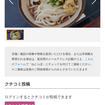
スマホと通信の最新トレンド
進化するPCとデバイスの未来
好きが集まる 比べて選べる
ビジネスと働き方のヒント
AI活用のいまが分かる
店舗／施設の画像や情報を提供いただける場合、または非掲載を
企業ITのトレンドを詳説
希望される場合は、返信用のメールアドレス記載のうえ、
こちら
のフォーム
で「ねとらぼ」にチェックを付けてご連絡ください。
経営リーダーのコミュニティ
※ご連絡は直接のご関係者様からのみとさせていただきます
マーケ×ITの今がよく分かる
クチコミ投稿
ITエンジニア向け専門サイト
ログインするとクチコミが投稿できます
企業向けIT製品の総合サイト