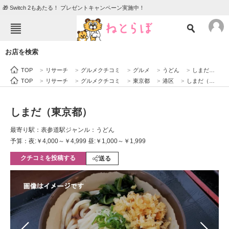
🎁 Switch 2もあたる！ プレゼントキャンペーン実施中！
ねとらぼメニュー
お店を検索
TOP
ニュース
TOP
>
リサーチ
>
グルメクチコミ
>
グルメ
>
うどん
>
しまだ（東京都）
エンタメ
クイズ
TOP
>
リサーチ
>
グルメクチコミ
>
東京都
>
港区
>
しまだ（東京都）
グルメ
地域
しまだ（東京都）
住まい
教育・育児
最寄り駅：表参道駅
ジャンル：うどん
動物
リサーチ
予算：夜:￥4,000～￥4,999 昼:￥1,000～￥1,999
クチコミを投稿する
会員記事
送る
メディア
注目記事を集めた総合ページ
ITの今と未来を見通す