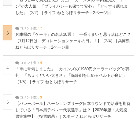
ン”が大人気 「プライバシーも保てて安心」「ぐっすり眠れま
した」（2/2） | ライフ ねとらぼリサーチ：2ページ目
コメント数：
7
3
兵庫県の「ケーキ」の名店10選！ 一番うまいと思う店はどこ？
【7月12日は「デコレーションケーキの日」！】（2/4） | 兵庫県
ねとらぼリサーチ：2ページ目
コメント数：
4
4
「車に常備しました」 カインズの“1980円クーラーバッグ”が評
判 「ちょうどいい大きさ」「保冷剤を止めるベルトが良い」
（1/5） | ライフ ねとらぼリサーチ
コメント数：
3
5
【バレーボール】ネーションズリーグ日本ラウンドで活躍を期待
している「日本男子バレー代表選手」は？【2026年版・人気投
票実施中】（投票結果） | スポーツ ねとらぼリサーチ