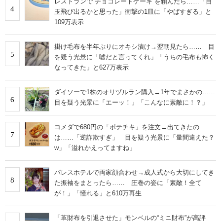
レストランで“チョコレートケーキ”を頼んだら……「目
4
玉飛び出るかと思った」衝撃の1皿に「やばすぎる」と
109万表示
掛け毛布を半年ぶりにオキシ漬け→翌朝見たら…… 目
5
を疑う光景に「嘘だと言ってくれ」「うちの毛布も怖く
なってきた」と627万表示
ダイソーで1株のオリヅルラン購入→1年でまさかの……
6
目を疑う光景に「エーッ！」「こんなに素敵に！？」
コメダで680円の「ポテチキ」を注文→出てきたの
7
は……「逆詐欺すぎ」 目を疑う光景に「量間違えた？
w」「溢れかえってますね」
パレスホテルで両家顔合わせ→成人式から大切にしてき
8
た振袖をまとったら…… 圧巻の姿に「素敵！全て
が！」「憧れる」と610万再生
「革財布を引退させた」モンベルの“ミニ財布”が高評