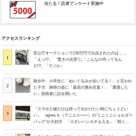
当たる！読者アンケート実施中
アクセスランキング
官公庁オークションで130万円で出品されたのは……
1
「えっ!?」 “驚きの光景”に「こんなの売ってるん
だ!?」「マジか」
散歩中、小学生に「ぬいぐるみが歩いてる！」と言われ
2
た子犬 納得の姿に「最高の褒め言葉！」「遭遇した
い」投稿者に話を聞いた
「スマホと鍵だけは持って出かけたい時にちょうどい
3
い」 agnes b.（アニエスべー）の“ミニミニショルダー
バッグ”が大好評 「小さいハンカチも入る」「軽くて
旅行でも活躍します