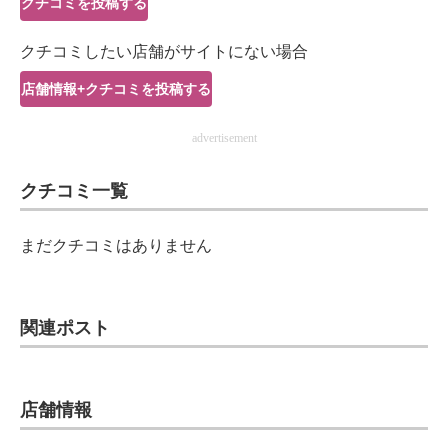
クチコミを投稿する
IT製品の技術・比較・事例
クチコミしたい店舗がサイトにない場合
製造業のIT導入・活用を支援
店舗情報+クチコミを投稿する
モノづくり技術者専門サイト
advertisement
エレクトロニクス専門サイト
クチコミ一覧
電子設計の基本と応用
エネルギーの専門メディア
まだクチコミはありません
建設×テクノロジーの最前線
ちょっと気になるネットの話題
関連ポスト
店舗情報