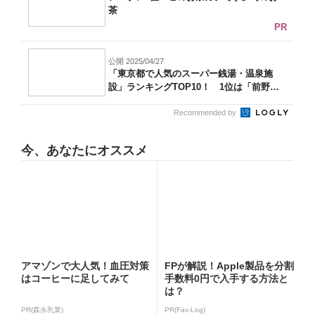
茶
PR
公開 2025/04/27
「東京都で人気のスーパー銭湯・温泉施
設」ランキングTOP10！ 1位は「前野原
温...
Recommended by
今、あなたにオススメ
アマゾンで大人気！血圧対策
FPが解説！Apple製品を分割
はコーヒーに足してみて
手数料0円で入手する方法と
は？
PR(森永乳業)
PR(Fav-Log)