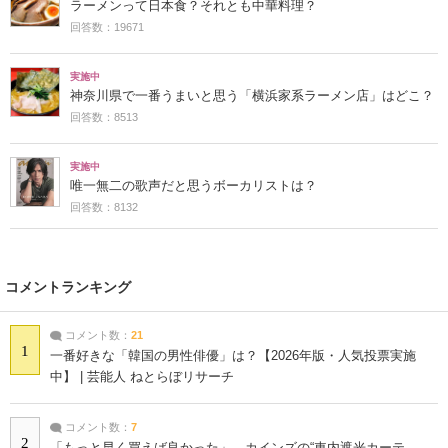
ラーメンって日本食？それとも中華料理？
回答数：19671
実施中
神奈川県で一番うまいと思う「横浜家系ラーメン店」はどこ？
回答数：8513
実施中
唯一無二の歌声だと思うボーカリストは？
回答数：8132
コメントランキング
コメント数：
21
1
一番好きな「韓国の男性俳優」は？【2026年版・人気投票実施
中】 | 芸能人 ねとらぼリサーチ
コメント数：
7
2
「もっと早く買えば良かった」 カインズの“車内遮光カーテ