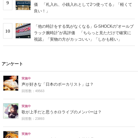
9
価 「札入れ、小銭入れとして2つ使ってる」「軽くて
良い！」
「他の時計をする気がなくなる」G-SHOCKの“オールブ
10
ラック腕時計”が高評価 「ちらっと見ただけで確実に
視認」「実物の方がカッコいい」「しかも軽い」
アンケート
実施中
声が好きな「日本のボーカリスト」は？
回答数：49563
実施中
歌が上手だと思うホロライブのメンバーは？
回答数：23893
実施中