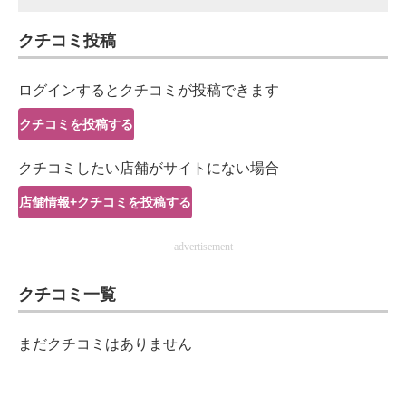
スマホと通信の最新トレンド
クチコミ投稿
進化するPCとデバイスの未来
ログインするとクチコミが投稿できます
好きが集まる 比べて選べる
クチコミを投稿する
ビジネスと働き方のヒント
クチコミしたい店舗がサイトにない場合
AI活用のいまが分かる
店舗情報+クチコミを投稿する
企業ITのトレンドを詳説
advertisement
経営リーダーのコミュニティ
クチコミ一覧
マーケ×ITの今がよく分かる
まだクチコミはありません
ITエンジニア向け専門サイト
企業向けIT製品の総合サイト