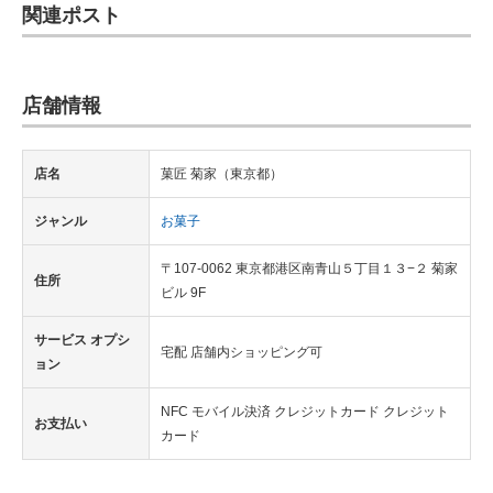
関連ポスト
IT製品の技術・比較・事例
製造業のIT導入・活用を支援
店舗情報
モノづくり技術者専門サイト
エレクトロニクス専門サイト
店名
菓匠 菊家（東京都）
電子設計の基本と応用
ジャンル
お菓子
エネルギーの専門メディア
〒107-0062 東京都港区南青山５丁目１３−２ 菊家
住所
ビル 9F
建設×テクノロジーの最前線
サービス オプシ
ちょっと気になるネットの話題
宅配 店舗内ショッピング可
ョン
NFC モバイル決済 クレジットカード クレジット
お支払い
カード