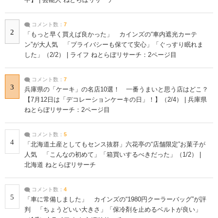
中】 | 芸能人 ねとらぼリサーチ
コメント数：
7
2
「もっと早く買えば良かった」 カインズの“車内遮光カーテ
ン”が大人気 「プライバシーも保てて安心」「ぐっすり眠れま
した」（2/2） | ライフ ねとらぼリサーチ：2ページ目
コメント数：
7
3
兵庫県の「ケーキ」の名店10選！ 一番うまいと思う店はどこ？
【7月12日は「デコレーションケーキの日」！】（2/4） | 兵庫県
ねとらぼリサーチ：2ページ目
コメント数：
5
4
「北海道土産としてもセンス抜群」六花亭の“店舗限定”お菓子が
人気 「こんなの初めて」「箱買いするべきだった」（1/2） |
北海道 ねとらぼリサーチ
コメント数：
4
5
「車に常備しました」 カインズの“1980円クーラーバッグ”が評
判 「ちょうどいい大きさ」「保冷剤を止めるベルトが良い」