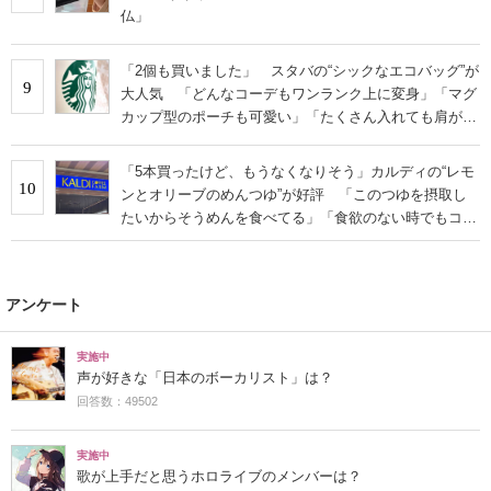
仏」
「2個も買いました」 スタバの“シックなエコバッグ”が
9
大人気 「どんなコーデもワンランク上に変身」「マグ
カップ型のポーチも可愛い」「たくさん入れても肩が痛
くならない」
「5本買ったけど、もうなくなりそう」カルディの“レモ
10
ンとオリーブのめんつゆ”が好評 「このつゆを摂取し
たいからそうめんを食べてる」「食欲のない時でもコレ
で食べられる」
アンケート
実施中
声が好きな「日本のボーカリスト」は？
回答数：49502
実施中
歌が上手だと思うホロライブのメンバーは？