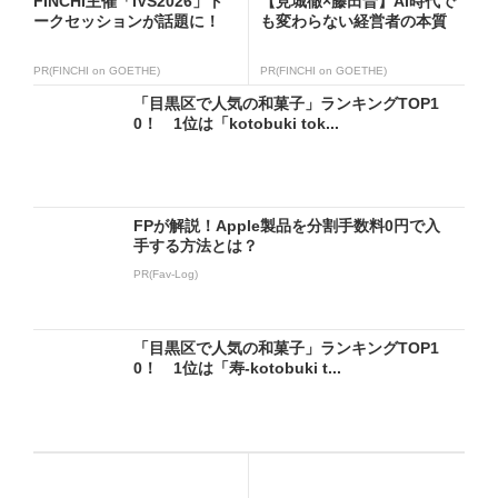
FINCHI主催「IVS2026」ト
【見城徹×藤田晋】AI時代で
ークセッションが話題に！
も変わらない経営者の本質
PR(FINCHI on GOETHE)
PR(FINCHI on GOETHE)
「目黒区で人気の和菓子」ランキングTOP1
0！ 1位は「kotobuki tok...
FPが解説！Apple製品を分割手数料0円で入
手する方法とは？
PR(Fav-Log)
「目黒区で人気の和菓子」ランキングTOP1
0！ 1位は「寿-kotobuki t...