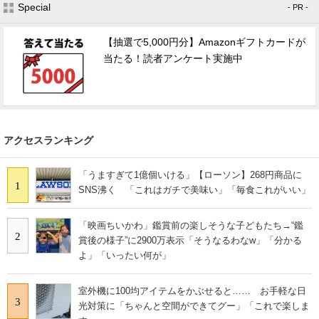
Special
- PR -
【抽選で5,000円分】Amazonギフトカードが
当たる！読者アンケート実施中
アクセスランキング
「うますぎて1億個いける」【ローソン】268円商品に
1
SNS沸く 「これはガチで美味い」「毎食これがいい」
「映画ちいかわ」鑑賞前の楽しそうな子どもたち→“鑑
2
賞後の様子”に2900万表示「そうなるわなw」「分かる
よ」「いったい何が」
室外機に100均アイテムをかぶせると…… お手軽な日
3
光対策に「ちゃんと空間ができてグー」「これで楽しま