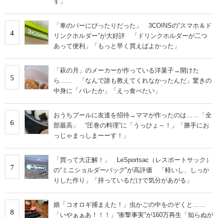
す」
「車のバーにぴったりだった」 3COINSの“スマホ＆ド
4
リンクホルダー”が大好評 「ドリンクホルダーが二つ
あって便利」「もっと早く買えばよかった」
「萩の月」のメーカーが作っている洋菓子→開けた
5
ら…… 「なんで誰も教えてくれなかったんだ」驚きの
中身に「バレたか」「えっ食べたい」
おうちプールに友達を招待→ママが作ったのは……「全
6
部最高」 “圧巻の料理”に「うっひょ～！」「勝手にお
っじゃまっしまーーす！」
「買って大正解！」 LeSportsac（レスポートサック）
7
の“ミニショルダーバッグ”が高評価 「軽いし、しっか
りした作り」「持っているだけで気分があがる」
娘「コオロギ捕まえた！」虫かごの中をのぞくと……
8
「いやぁぁあ！！！」“衝撃事実”が160万再生「知らぬが