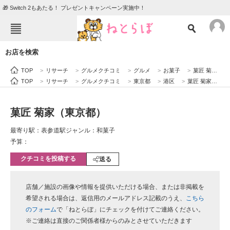
🎁 Switch 2もあたる！ プレゼントキャンペーン実施中！
ねとらぼメニュー
お店を検索
TOP
ニュース
TOP
>
リサーチ
>
グルメクチコミ
>
グルメ
>
お菓子
>
菓匠 菊家（東京都）
エンタメ
クイズ
TOP
>
リサーチ
>
グルメクチコミ
>
東京都
>
港区
>
菓匠 菊家（東京都）
グルメ
地域
菓匠 菊家（東京都）
住まい
教育・育児
最寄り駅：表参道駅
ジャンル：和菓子
動物
リサーチ
予算：
クチコミを投稿する
会員記事
送る
メディア
店舗／施設の画像や情報を提供いただける場合、または非掲載を
希望される場合は、返信用のメールアドレス記載のうえ、
こちら
注目記事を集めた総合ページ
のフォーム
で「ねとらぼ」にチェックを付けてご連絡ください。
※ご連絡は直接のご関係者様からのみとさせていただきます
ITの今と未来を見通す