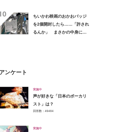
てグー」「これで楽します」
10
ちいかわ映画のおかおバッジ
を2個開封したら……「許され
るんか」 まさかの中身に
「そんなことある!?」「大当
たりだ……な！」
アンケート
実施中
声が好きな「日本のボーカリ
スト」は？
回答数：49484
実施中