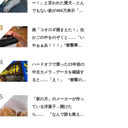
ー！」と言われた愛犬→とん
でもない姿が480万表示「ど
う見ても犬ですけど？って顔
3
してる」「ストレス消え去っ
娘「コオロギ捕まえた！」虫
た」
かごの中をのぞくと……「い
やぁぁあ！！！」“衝撃事
実”が160万再生「知らぬが
4
仏」
ハードオフで買った23年前の
中古カメラ→データを確認す
ると……「え！」 “衝撃の中
身”に「そんなことあるのか」
5
「ドラマのような展開」
「萩の月」のメーカーが作っ
ている洋菓子→開けた
ら…… 「なんで誰も教えて
くれなかったんだ」驚きの中