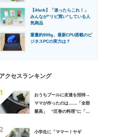
門メディア
建設×テクノロジーの最前線
【iHerb】「迷ったらこれ！」
みんなが"リピ買い"している人
気商品
重量約999g、最新CPU搭載のビ
ジネスPCの実力は？
アクセスランキング
1
おうちプールに友達を招待→
ママが作ったのは……「全部
最高」 “圧巻の料理”に「う
っひょ～！」「勝手におっじ
2
ゃまっしまーーす！」
小学生に「ママー！ヤギ