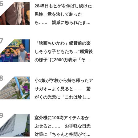
6
身に「バレたか」「えっ食べ
2845日もヒゲを伸ばし続けた
たい」
男性→意を決して剃った
ら…… 親戚に怒られたまさ
かの理由に「えぇwwwそんな
7
ぁ」「どんまいです」
「映画ちいかわ」鑑賞前の楽
しそうな子どもたち→“鑑賞後
の様子”に2900万表示「そう
なるわなw」「分かるよ」
8
「いったい何が」
小1娘が学校から持ち帰ったア
サガオ→よく見ると…… 驚
がくの光景に「これは珍し
い！」「え、めっちゃおしゃ
9
れ」
室外機に100均アイテムをか
ぶせると…… お手軽な日光
対策に「ちゃんと空間ができ