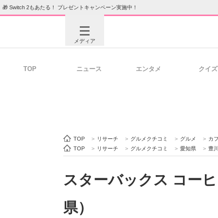
🎁 Switch 2もあたる！ プレゼントキャンペーン実施中！
メディア
TOP
ニュース
エンタメ
クイズ
注目記事を集めた総合ページ
ITの今
ビジネスと働き方のヒント
AI活用
TOP
>
リサーチ
>
グルメクチコミ
>
グルメ
>
カ
TOP
>
リサーチ
>
グルメクチコミ
>
愛知県
>
豊
スターバックス コーヒ
ITエンジニア向け専門サイト
企業向けI
県）