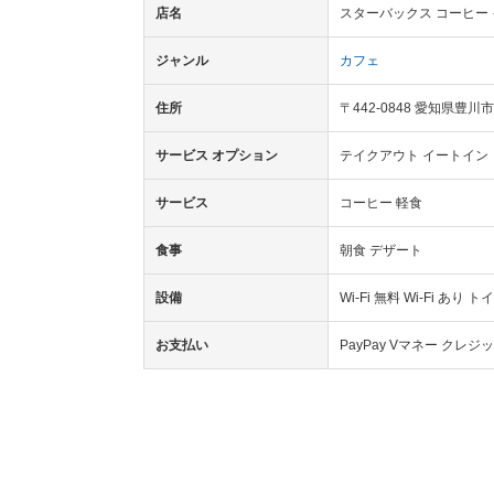
店名
スターバックス コーヒー
ジャンル
カフェ
住所
〒442-0848 愛知県豊
サービス オプション
テイクアウト イートイン
サービス
コーヒー 軽食
食事
朝食 デザート
設備
Wi-Fi 無料 Wi-Fi あり ト
お支払い
PayPay Vマネー クレ