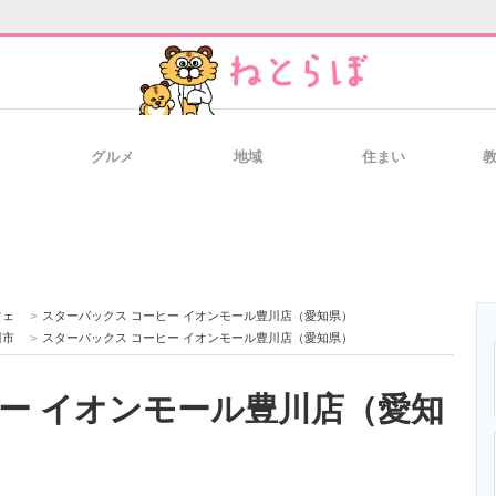
グルメ
地域
住まい
と未来を見通す
スマホと通信の最新トレンド
進化するPCとデ
のいまが分かる
企業ITのトレンドを詳説
経営リーダーの
フェ
>
スターバックス コーヒー イオンモール豊川店（愛知県）
川市
>
スターバックス コーヒー イオンモール豊川店（愛知県）
ー イオンモール豊川店（愛知
T製品の総合サイト
IT製品の技術・比較・事例
製造業のIT導入