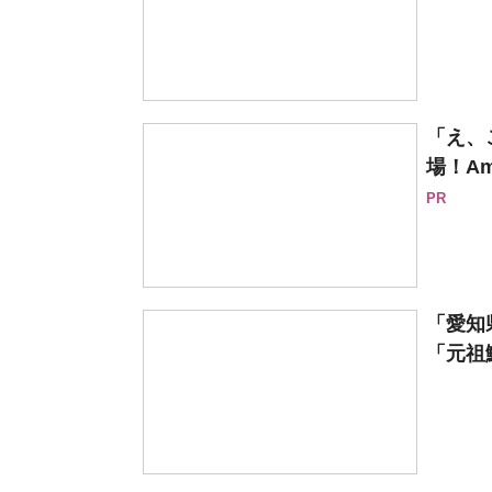
「え、
場！Am
PR
「愛知
「元祖鯱