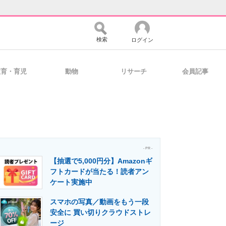
検索
ログイン
教育・育児
動物
リサーチ
会員記事
バイスの未来
好きが集まる 比べて選べる
コミュニティ
マーケ×ITの今がよく分かる
- PR -
【抽選で5,000円分】Amazonギ
フトカードが当たる！読者アン
ケート実施中
・活用を支援
スマホの写真／動画をもう一段
安全に 買い切りクラウドストレ
ージ