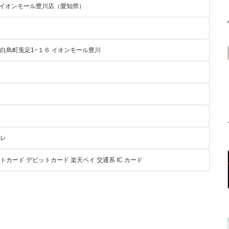
 イオンモール豊川店（愛知県）
川市白鳥町兎足1−１６ イオンモール豊川
イレ
ジットカード デビットカード 楽天ペイ 交通系 IC カード