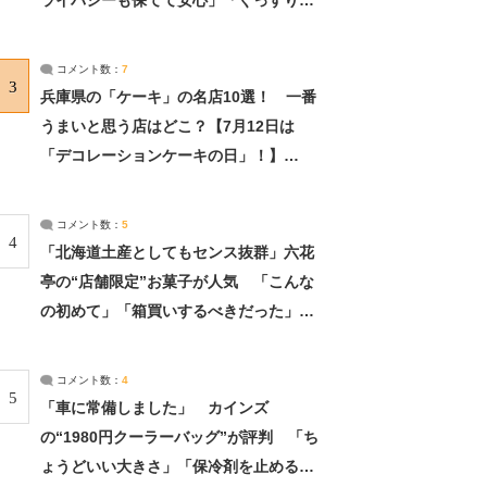
ライバシーも保てて安心」「ぐっすり眠
れました」（2/2） | ライフ ねとらぼリ
サーチ：2ページ目
コメント数：
7
3
兵庫県の「ケーキ」の名店10選！ 一番
うまいと思う店はどこ？【7月12日は
「デコレーションケーキの日」！】
（2/4） | 兵庫県 ねとらぼリサーチ：2ペ
ージ目
コメント数：
5
4
「北海道土産としてもセンス抜群」六花
亭の“店舗限定”お菓子が人気 「こんな
の初めて」「箱買いするべきだった」
（1/2） | 北海道 ねとらぼリサーチ
コメント数：
4
5
「車に常備しました」 カインズ
の“1980円クーラーバッグ”が評判 「ち
ょうどいい大きさ」「保冷剤を止めるベ