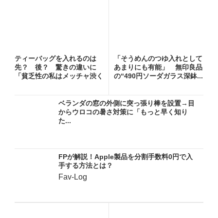
ティーバッグを入れるのは
「そうめんのつゆ入れとして
先？ 後？ 驚きの違いに
あまりにも有能」 無印良品
「貧乏性の私はメッチャ渋く
の“490円ソーダガラス深鉢...
なる方...
ベランダの窓の外側に突っ張り棒を設置→目
からウロコの暑さ対策に「もっと早く知り
た...
FPが解説！Apple製品を分割手数料0円で入
手する方法とは？
Fav-Log