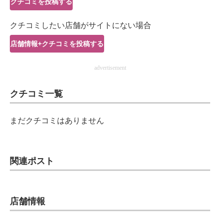
クチコミを投稿する
IT製品の技術・比較・事例
クチコミしたい店舗がサイトにない場合
製造業のIT導入・活用を支援
店舗情報+クチコミを投稿する
モノづくり技術者専門サイト
advertisement
エレクトロニクス専門サイト
クチコミ一覧
電子設計の基本と応用
エネルギーの専門メディア
まだクチコミはありません
建設×テクノロジーの最前線
ちょっと気になるネットの話題
関連ポスト
店舗情報