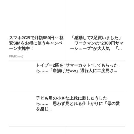
スマホ2GBで月額850円～ 格
「感動して2足買いました」
安SIMをお得に使うキャンペ
ワークマンの“2300円サマ
ーン実施中！
ーシューズ”が大人気 「...
PR(IIJmio)
トイプー2匹を“サマーカット”してもらった
ら……「唐揚げだww」通行人に二度見さ...
子ども用の小さな上靴に刺しゅうした
ら…… 思わず見とれる仕上がりに「母の愛
を感じ...