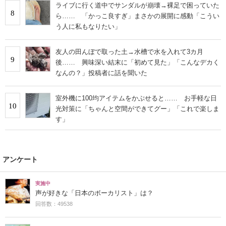
ライブに行く道中でサンダルが崩壊→裸足で困っていた
8
ら…… 「かっこ良すぎ」まさかの展開に感動「こうい
う人に私もなりたい」
友人の田んぼで取った土→水槽で水を入れて3カ月
9
後…… 興味深い結末に「初めて見た」「こんなデカく
なんの？」投稿者に話を聞いた
室外機に100均アイテムをかぶせると…… お手軽な日
10
光対策に「ちゃんと空間ができてグー」「これで楽しま
す」
アンケート
実施中
声が好きな「日本のボーカリスト」は？
回答数：49538