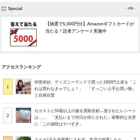
Special
- PR -
【抽選で5,000円分】Amazonギフトカードが
当たる！読者アンケート実施中
アクセスランキング
仲里依紗、ディズニーランドで買った1800円土産を「こ
1
れは買わなきゃでしょ！」 「すっごい上手お買い物」
と自画自賛
セカストに50着以上の服を買取依頼→渡されたレシート
2
は…… 「支払いまで何日か待たされた」衝撃的な光景
に「この値段はヤバすぎ」
スイカ1玉を冷蔵庫に入れず、常温で放置したら…… 1