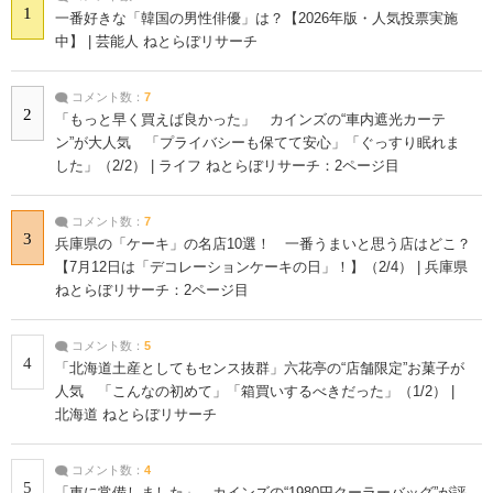
1
一番好きな「韓国の男性俳優」は？【2026年版・人気投票実施
中】 | 芸能人 ねとらぼリサーチ
コメント数：
7
2
「もっと早く買えば良かった」 カインズの“車内遮光カーテ
ン”が大人気 「プライバシーも保てて安心」「ぐっすり眠れま
した」（2/2） | ライフ ねとらぼリサーチ：2ページ目
コメント数：
7
3
兵庫県の「ケーキ」の名店10選！ 一番うまいと思う店はどこ？
【7月12日は「デコレーションケーキの日」！】（2/4） | 兵庫県
ねとらぼリサーチ：2ページ目
コメント数：
5
4
「北海道土産としてもセンス抜群」六花亭の“店舗限定”お菓子が
人気 「こんなの初めて」「箱買いするべきだった」（1/2） |
北海道 ねとらぼリサーチ
コメント数：
4
5
「車に常備しました」 カインズの“1980円クーラーバッグ”が評