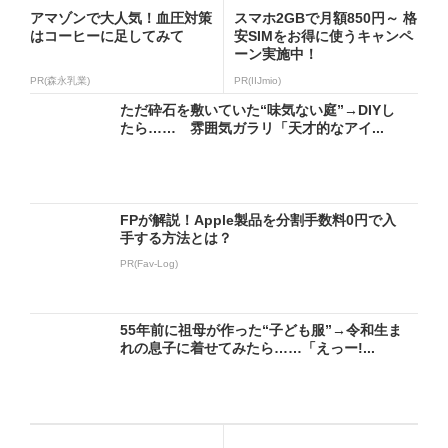
アマゾンで大人気！血圧対策
スマホ2GBで月額850円～ 格
はコーヒーに足してみて
安SIMをお得に使うキャンペ
ーン実施中！
PR(森永乳業)
PR(IIJmio)
ただ砕石を敷いていた“味気ない庭”→DIYし
たら…… 雰囲気ガラリ「天才的なアイ...
FPが解説！Apple製品を分割手数料0円で入
手する方法とは？
PR(Fav-Log)
55年前に祖母が作った“子ども服”→令和生ま
れの息子に着せてみたら……「えっー!...