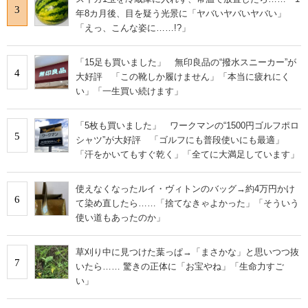
3
年8カ月後、目を疑う光景に「ヤバいヤバいヤバい」
「えっ、こんな姿に……!?」
「15足も買いました」 無印良品の“撥水スニーカー”が
4
大好評 「この靴しか履けません」「本当に疲れにく
い」「一生買い続けます」
「5枚も買いました」 ワークマンの“1500円ゴルフポロ
5
シャツ”が大好評 「ゴルフにも普段使いにも最適」
「汗をかいてもすぐ乾く」「全てに大満足しています」
使えなくなったルイ・ヴィトンのバッグ→約4万円かけ
6
て染め直したら……「捨てなきゃよかった」「そういう
使い道もあったのか」
草刈り中に見つけた葉っぱ→「まさかな」と思いつつ抜
7
いたら…… 驚きの正体に「お宝やね」「生命力すご
い」