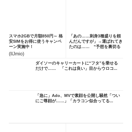
スマホ2GBで月額850円～ 格
「あの……刺身3種盛りを頼
安SIMをお得に使うキャンペ
んだんですが」→運ばれてき
ーン実施中！
たのは…… “予想を裏切る
一...
(IIJmio)
ダイソーのキャリーカートに“フタ”を乗せる
だけで…… 「これは良い」目からウロコ...
「急に」Ado、MVで素顔を公開し騒然「つい
にご尊顔が……」「カラコン似合ってる...