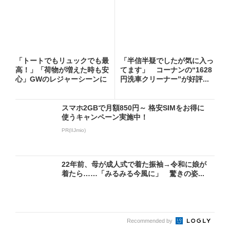
「トートでもリュックでも最
「半信半疑でしたが気に入っ
高！」「荷物が増えた時も安
てます」 コーナンの“1628
心」GWのレジャーシーンに
円洗車クリーナー”が好評...
お...
スマホ2GBで月額850円～ 格安SIMをお得に
使うキャンペーン実施中！
PR(IIJmio)
22年前、母が成人式で着た振袖→令和に娘が
着たら……「みるみる今風に」 驚きの姿...
Recommended by