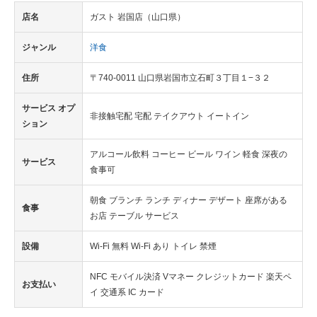
店名
ガスト 岩国店（山口県）
ジャンル
洋食
住所
〒740-0011 山口県岩国市立石町３丁目１−３２
サービス オプ
非接触宅配 宅配 テイクアウト イートイン
ション
アルコール飲料 コーヒー ビール ワイン 軽食 深夜の
サービス
食事可
朝食 ブランチ ランチ ディナー デザート 座席がある
食事
お店 テーブル サービス
設備
Wi-Fi 無料 Wi-Fi あり トイレ 禁煙
NFC モバイル決済 Vマネー クレジットカード 楽天ペ
お支払い
イ 交通系 IC カード