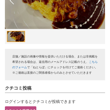
スマホと通信の最新トレンド
進化するPCとデバイスの未来
好きが集まる 比べて選べる
ビジネスと働き方のヒント
AI活用のいまが分かる
店舗／施設の画像や情報を提供いただける場合、または非掲載を
企業ITのトレンドを詳説
希望される場合は、返信用のメールアドレス記載のうえ、
こちら
のフォーム
で「ねとらぼ」にチェックを付けてご連絡ください。
経営リーダーのコミュニティ
※ご連絡は直接のご関係者様からのみとさせていただきます
マーケ×ITの今がよく分かる
クチコミ投稿
ITエンジニア向け専門サイト
ログインするとクチコミが投稿できます
企業向けIT製品の総合サイト