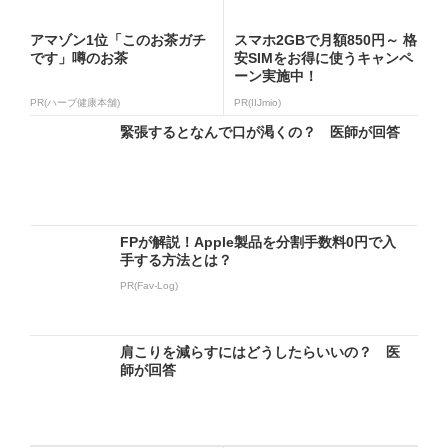
アマゾン1位「このお茶ガチ
スマホ2GBで月額850円～ 格
です」噂のお茶
安SIMをお得に使うキャンペ
ーン実施中！
PR(ハーブ健康本舗)
PR(IIJmio)
緊張するとなんで口が渇くの？ 医師が回答
FPが解説！Apple製品を分割手数料0円で入
手する方法とは？
PR(Fav-Log)
肩こりを減らすにはどうしたらいいの？ 医
師が回答