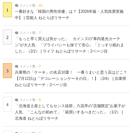
コメント数：
21
1
一番好きな「韓国の男性俳優」は？【2026年版・人気投票実施
中】 | 芸能人 ねとらぼリサーチ
コメント数：
7
2
「もっと早く買えば良かった」 カインズの“車内遮光カーテ
ン”が大人気 「プライバシーも保てて安心」「ぐっすり眠れま
した」（2/2） | ライフ ねとらぼリサーチ：2ページ目
コメント数：
7
3
兵庫県の「ケーキ」の名店10選！ 一番うまいと思う店はどこ？
【7月12日は「デコレーションケーキの日」！】（2/4） | 兵庫県
ねとらぼリサーチ：2ページ目
コメント数：
5
4
「北海道土産としてもセンス抜群」六花亭の“店舗限定”お菓子が
人気 「こんなの初めて」「箱買いするべきだった」（1/2） |
北海道 ねとらぼリサーチ