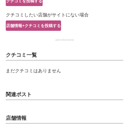
クチコミを投稿する
IT製品の技術・比較・事例
クチコミしたい店舗がサイトにない場合
製造業のIT導入・活用を支援
店舗情報+クチコミを投稿する
モノづくり技術者専門サイト
advertisement
エレクトロニクス専門サイト
クチコミ一覧
電子設計の基本と応用
エネルギーの専門メディア
まだクチコミはありません
建設×テクノロジーの最前線
ちょっと気になるネットの話題
関連ポスト
店舗情報