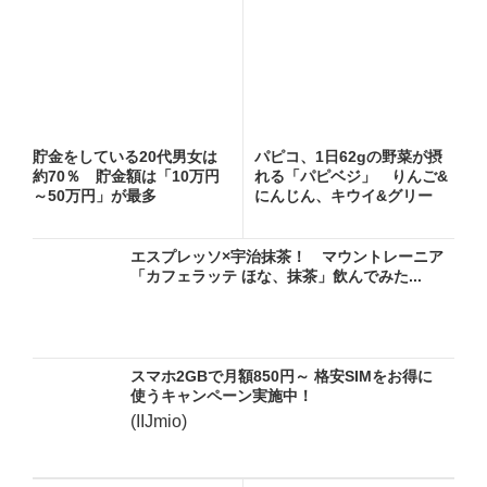
貯金をしている20代男女は
パピコ、1日62gの野菜が摂
約70％ 貯金額は「10万円
れる「パピベジ」 りんご&
～50万円」が最多
にんじん、キウイ&グリー
ン...
エスプレッソ×宇治抹茶！ マウントレーニア
「カフェラッテ ほな、抹茶」飲んでみた...
スマホ2GBで月額850円～ 格安SIMをお得に
使うキャンペーン実施中！
(IIJmio)