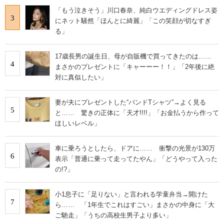
「もう泣きそう」川口春奈、純白ウエディングドレス姿
3
にネット騒然「ほんとに綺麗」「この笑顔が切なすぎ
る」
17歳長男の誕生日、母が自販機で買ってきたのは……
4
まさかのプレゼントに「キャーーー！！」「2年後に絶
対に真似したい」
妻が夫にプレゼントした“バンドTシャツ”→よく見る
5
と…… 驚きの正体に「天才!!!!」「お金払うから作って
ほしいレベル」
車に乗ろうとしたら、ドアに…… 衝撃の光景が130万
6
表示「普通に乗って走ってたやん」「どうやって入った
の!?」
小1息子に「足りない」と言われる学童弁当→開けた
7
ら…… 「1年生でこれはすごい」まさかの中身に「大
ご馳走」「うちの高校生男子より多い」