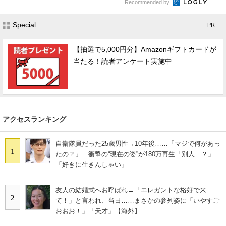
Recommended by
Special
- PR -
【抽選で5,000円分】Amazonギフトカードが
当たる！読者アンケート実施中
アクセスランキング
自衛隊員だった25歳男性→10年後……「マジで何があっ
1
たの？」 衝撃の“現在の姿”が180万再生「別人…？」
「好きに生きんしゃい」
友人の結婚式へお呼ばれ→「エレガントな格好で来
2
て！」と言われ、当日……まさかの参列姿に「いやすご
おおお！」「天才」【海外】