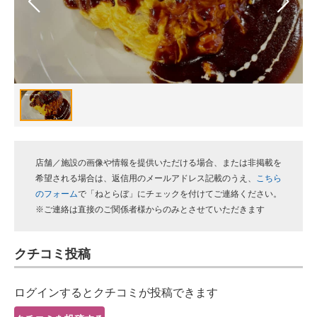
スマホと通信の最新トレンド
進化するPCとデバイスの未来
好きが集まる 比べて選べる
ビジネスと働き方のヒント
AI活用のいまが分かる
店舗／施設の画像や情報を提供いただける場合、または非掲載を
企業ITのトレンドを詳説
希望される場合は、返信用のメールアドレス記載のうえ、
こちら
のフォーム
で「ねとらぼ」にチェックを付けてご連絡ください。
経営リーダーのコミュニティ
※ご連絡は直接のご関係者様からのみとさせていただきます
マーケ×ITの今がよく分かる
クチコミ投稿
ITエンジニア向け専門サイト
ログインするとクチコミが投稿できます
企業向けIT製品の総合サイト