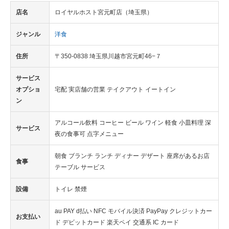
店名
ロイヤルホスト宮元町店（埼玉県）
ジャンル
洋食
住所
〒350-0838 埼玉県川越市宮元町46−７
サービス
オプショ
宅配 実店舗の営業 テイクアウト イートイン
ン
アルコール飲料 コーヒー ビール ワイン 軽食 小皿料理 深
サービス
夜の食事可 点字メニュー
朝食 ブランチ ランチ ディナー デザート 座席があるお店
食事
テーブル サービス
設備
トイレ 禁煙
au PAY d払い NFC モバイル決済 PayPay クレジットカー
お支払い
ド デビットカード 楽天ペイ 交通系 IC カード