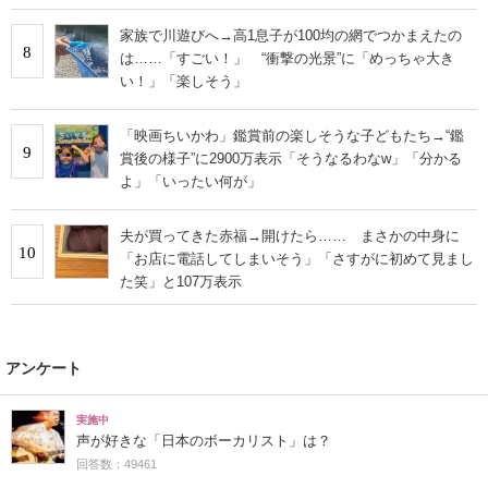
家族で川遊びへ→高1息子が100均の網でつかまえたの
8
は……「すごい！」 “衝撃の光景”に「めっちゃ大き
い！」「楽しそう」
「映画ちいかわ」鑑賞前の楽しそうな子どもたち→“鑑
9
賞後の様子”に2900万表示「そうなるわなw」「分かる
よ」「いったい何が」
夫が買ってきた赤福→開けたら…… まさかの中身に
10
「お店に電話してしまいそう」「さすがに初めて見まし
た笑」と107万表示
アンケート
実施中
声が好きな「日本のボーカリスト」は？
回答数：49461