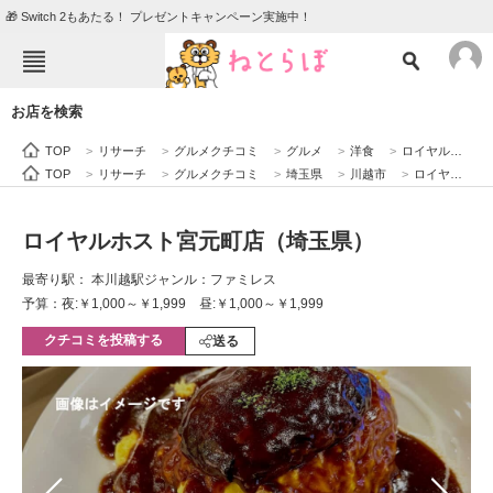
🎁 Switch 2もあたる！ プレゼントキャンペーン実施中！
ねとらぼメニュー
お店を検索
TOP
ニュース
TOP
>
リサーチ
>
グルメクチコミ
>
グルメ
>
洋食
>
ロイヤルホスト宮元町店（埼玉県）
エンタメ
クイズ
TOP
>
リサーチ
>
グルメクチコミ
>
埼玉県
>
川越市
>
ロイヤルホスト宮元町店（埼玉県）
グルメ
地域
ロイヤルホスト宮元町店（埼玉県）
住まい
教育・育児
最寄り駅： 本川越駅
ジャンル：ファミレス
動物
リサーチ
予算：夜:￥1,000～￥1,999 昼:￥1,000～￥1,999
クチコミを投稿する
会員記事
送る
メディア
注目記事を集めた総合ページ
ITの今と未来を見通す