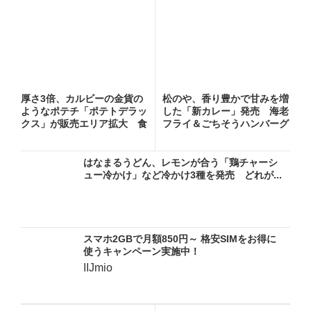
厚さ3倍、カルビーの金貨の
松のや、香り豊かで甘みを増
ようなポテチ「ポテトデラッ
した「新カレー」発売 海老
クス」が販売エリア拡大 食
フライ＆ごちそうハンバーグ
べ...
カ...
はなまるうどん、レモンが合う「鶏チャーシ
ュー冷かけ」など冷かけ3種を発売 どれが...
スマホ2GBで月額850円～ 格安SIMをお得に
使うキャンペーン実施中！
IIJmio