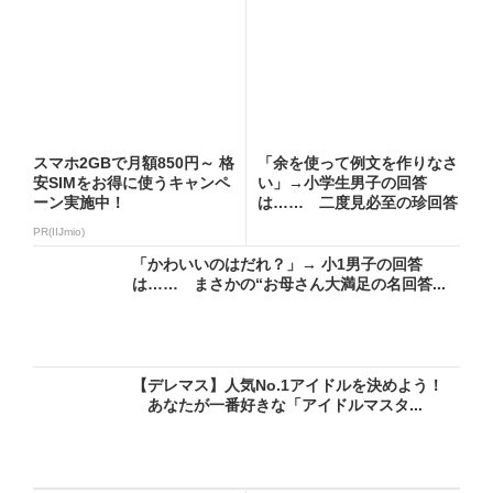
スマホ2GBで月額850円～ 格
「余を使って例文を作りなさ
安SIMをお得に使うキャンペ
い」→小学生男子の回答
ーン実施中！
は…… 二度見必至の珍回答
に「爆...
PR(IIJmio)
「かわいいのはだれ？」→ 小1男子の回答
は…… まさかの“お母さん大満足の名回答...
【デレマス】人気No.1アイドルを決めよう！
あなたが一番好きな「アイドルマスタ...